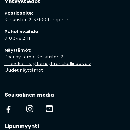
Yhteystiedot
Postiosoite:
Keskustori 2,
33100 Tampere
Puhelinvaihde:
010 346 2111
Näyttämöt:
Päänäyttämö, Keskustori 2
Frenckell-näyttämö, Frenckellinaukio 2
Uudet näyttämöt
Sosiaalinen media
(opens in a new tab)
(opens in a new tab)
(opens in a new ta
Lipunmyynti