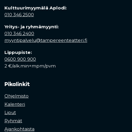
Kulttuurimyymälä Aplodi:
010 346 2500
Yritys- ja ryhmämyynti:
010 346 2400
myyntipalvelu@tampereenteatteri.fi
Lippupiste:
0600 900 900
2 €/alk.min+mpm/pvm
Pikalinkit
Ohjelmisto
Kalenteri
Liput
Ryhmät
Ajankohtaista