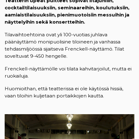
Teatterin upeat puitteet sopivat iltajuhliin,
cocktailtilaisuuksiin, seminaareihin, koulutuksiin,
aamiaistilaisuuksiin, pienimuotoisiin messuihin ja
näyttelyihin sekä konsertteihin.
Tilavaihtoehtoina ovat yli 100-vuotias juhlava
päänäyttämö monipuolisine tiloineen ja vanhassa
tehdasmiljöössä sijaitseva Frenckell-näyttämö. Tilat
soveltuvat 9-450 hengelle.
Frenckell-näyttämölle voi tilata kahvitarjoilut, mutta ei
ruokailuja.
Huomioithan, että teatterissa ei ole käytössä hissiä,
vaan tiloihin kuljetaan portaikkojen kautta.