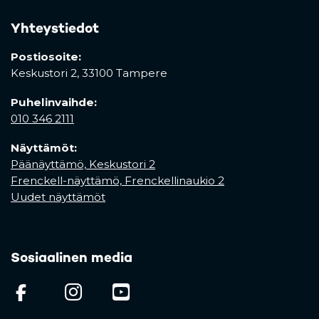
Yhteystiedot
Postiosoite:
Keskustori 2,
33100 Tampere
Puhelinvaihde:
010 346 2111
Näyttämöt:
Päänäyttämö, Keskustori 2
Frenckell-näyttämö, Frenckellinaukio 2
Uudet näyttämöt
Sosiaalinen media
(opens in a new tab)
(opens in a new tab)
(opens in a new ta