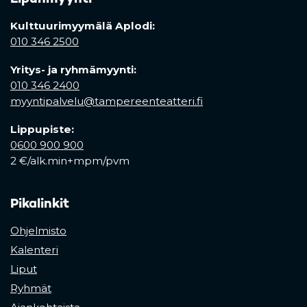
Kulttuurimyymälä Aplodi:
010 346 2500
Yritys- ja ryhmämyynti:
010 346 2400
myyntipalvelu@tampereenteatteri.fi
Lippupiste:
0600 900 900
2 €/alk.min+mpm/pvm
Pikalinkit
Ohjelmisto
Kalenteri
Liput
Ryhmät