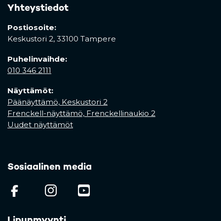
Yhteystiedot
Postiosoite:
Keskustori 2,
33100 Tampere
Puhelinvaihde:
010 346 2111
Näyttämöt:
Päänäyttämö, Keskustori 2
Frenckell-näyttämö, Frenckellinaukio 2
Uudet näyttämöt
Sosiaalinen media
(opens in a new tab)
(opens in a new tab)
(opens in a new ta
Lipunmyynti