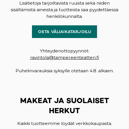
Lisätietoja tarjoiltavista ruuista sekä niiden
sisältämistä aineista ja tuotteista saa pyydettäessä
henkilökunnalta.
OSTA VÄLIAIKATARJOILU
Yhteydenottopyynnöt:
ravintola@tampereenteatteri.fi
Puhelinvarauksia syksylle otetaan 4.8. alkaen.
MAKEAT JA SUOLAISET
HERKUT
Kaikki tuotteemme löydät verkkokaupasta.