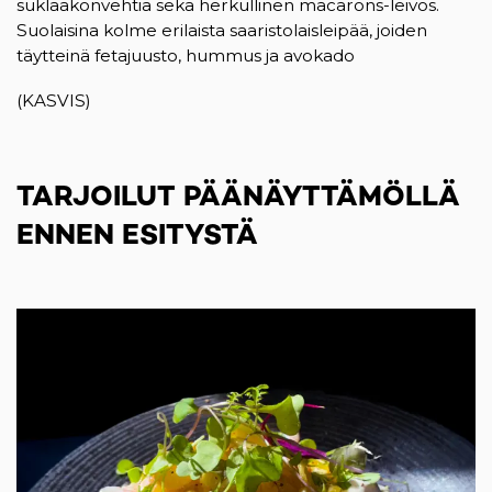
suklaakonvehtia sekä herkullinen macarons-leivos.
Suolaisina kolme erilaista saaristolaisleipää, joiden
täytteinä fetajuusto, hummus ja avokado
(KASVIS)
TARJOILUT PÄÄNÄYTTÄMÖLLÄ
ENNEN ESITYSTÄ