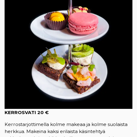
KERROSVATI 20 €
Kerrostarjottimella kolme makeaa ja kolme suolaista
herkkua. Makeina kaksi erilaista käsintehtyä