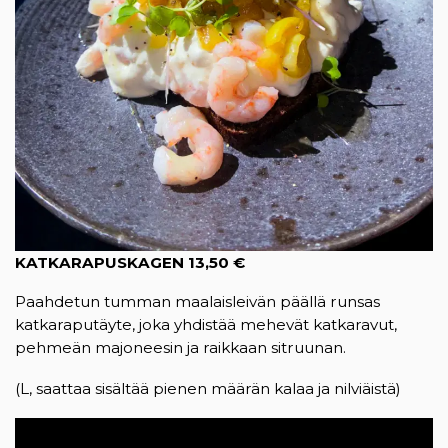
KATKARAPUSKAGEN
13,50 €
Paahdetun tumman maalaisleivän päällä runsas
katkaraputäyte, joka yhdistää mehevät katkaravut,
pehmeän majoneesin ja raikkaan sitruunan.
(L, saattaa sisältää pienen määrän kalaa ja nilviäistä)