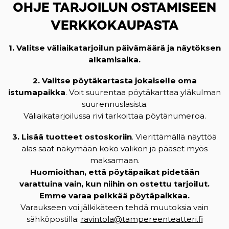
OHJE TARJOILUN OSTAMISEEN
VERKKOKAUPASTA
1. Valitse väliaikatarjoilun päivämäärä ja näytöksen
alkamisaika.
2. Valitse pöytäkartasta jokaiselle oma
istumapaikka
. Voit suurentaa pöytäkarttaa yläkulman
suurennuslasista.
Väliaikatarjoilussa rivi tarkoittaa pöytänumeroa.
3. Lisää tuotteet ostoskoriin
. Vierittämällä näyttöä
alas saat näkymään koko valikon ja pääset myös
maksamaan.
Huomioithan, että pöytäpaikat pidetään
varattuina vain, kun niihin on ostettu tarjoilut.
Emme varaa pelkkää pöytäpaikkaa.
Varaukseen voi jälkikäteen tehdä muutoksia vain
sähköpostilla:
ravintola@tampereenteatteri.fi