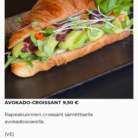
AVOKADO-
CROISSANT
9,50 €
Rapeakuorinen croissant samettisella
avokadososeella.
(VE)