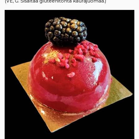
(VE, G. Sisältää gluteenitonta kaurajuomaa.)