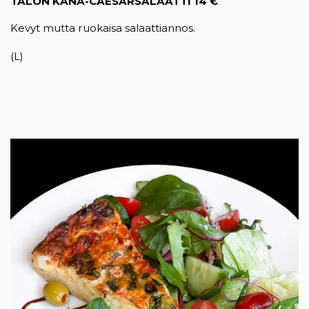
TALON KANA-CAESARSALAATTI
14 €
Kevyt mutta ruokaisa salaattiannos.
(L)