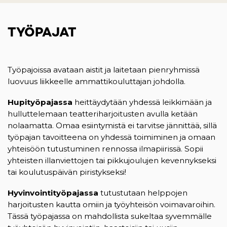
TYÖPAJAT
Työpajoissa avataan aistit ja laitetaan pienryhmissä
luovuus liikkeelle ammattikouluttajan johdolla.
Hupityöpajassa
heittäydytään yhdessä leikkimään ja
hulluttelemaan teatteriharjoitusten avulla ketään
nolaamatta. Omaa esiintymistä ei tarvitse jännittää, sillä
työpajan tavoitteena on yhdessä toimiminen ja omaan
yhteisöön tutustuminen rennossa ilmapiirissä. Sopii
yhteisten illanviettojen tai pikkujoulujen kevennykseksi
tai koulutuspäivän piristykseksi!
Hyvinvointityöpajassa
tutustutaan helppojen
harjoitusten kautta omiin ja työyhteisön voimavaroihin.
Tässä työpajassa on mahdollista sukeltaa syvemmälle