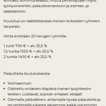
kontakti, kommunikaatio, mutta perehdytään myös
työhyvinvointiin, palautteenantoon ja esimies- ja
alaistaitoihin.
Koulutus on räätälöitävissä monen kokoisten ryhmien
tarpeisiin.
Hinta enintään 20 hengen ryhmille:
1 tunti 700 € + alv 25,5 %
1,5 tuntia 1050 € + alv 25,5 %
2 tuntia 1400 € + alv 25,5 %
Palautteita koulutuksesta:
Voimaannuin.
Odotettu erilainen iltapäivä ihanan työyhteisön
kesken. Loistavat, sopivan erilaiset vetäjät!
Olemalla ystävällinen, antamalla hyvää palautetta ja
tervehtimällä jokaista jaksamme kaikki paremmin.