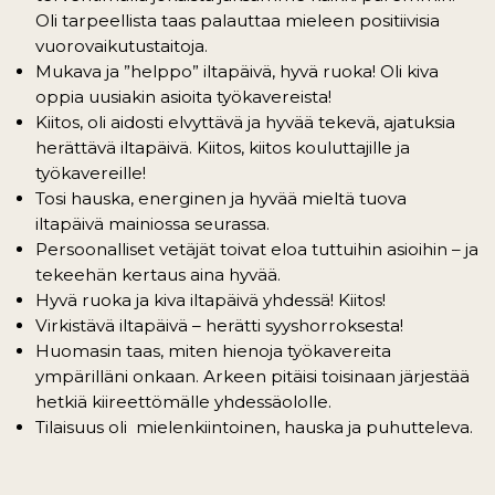
Oli tarpeellista taas palauttaa mieleen positiivisia
vuorovaikutustaitoja.
Mukava ja ”helppo” iltapäivä, hyvä ruoka! Oli kiva
oppia uusiakin asioita työkavereista!
Kiitos, oli aidosti elvyttävä ja hyvää tekevä, ajatuksia
herättävä iltapäivä. Kiitos, kiitos kouluttajille ja
työkavereille!
Tosi hauska, energinen ja hyvää mieltä tuova
iltapäivä mainiossa seurassa.
Persoonalliset vetäjät toivat eloa tuttuihin asioihin – ja
tekeehän kertaus aina hyvää.
Hyvä ruoka ja kiva iltapäivä yhdessä! Kiitos!
Virkistävä iltapäivä – herätti syyshorroksesta!
Huomasin taas, miten hienoja työkavereita
ympärilläni onkaan. Arkeen pitäisi toisinaan järjestää
hetkiä kiireettömälle yhdessäololle.
Tilaisuus oli mielenkiintoinen, hauska ja puhutteleva.