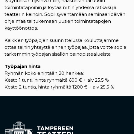
työyhteisön hyvinvointiin, haasteisiin tai uusiin
toimintatapoihin ja löytää niihin yhdessä ratkaisuja
teatterin keinoin. Sopii syventämään seminaaripäivän
ohjelmaa tai tukemaan uusien toimintatapojen
käyttöönottoa.
Kaikkien työpajojen suunnittelussa kouluttajamme
ottaa teihin yhteyttä ennen työpajaa, jotta voitte sopia
tarkemmin työpajan sisällön painopistealueista.
Työpajan hinta
Ryhmän koko enintään 20 henkeä:
Kesto 1 tunti, hinta ryhmältä 600 € + alv 25,5 %
Kesto 2 tuntia, hinta ryhmältä 1200 € + alv 25,5 %