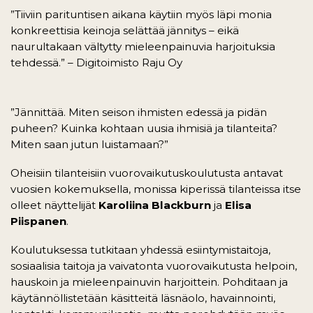
”Tiiviin parituntisen aikana käytiin myös läpi monia
konkreettisia keinoja selättää jännitys – eikä
naurultakaan vältytty mieleenpainuvia harjoituksia
tehdessä.” – Digitoimisto Raju Oy
”Jännittää. Miten seison ihmisten edessä ja pidän
puheen? Kuinka kohtaan uusia ihmisiä ja tilanteita?
Miten saan jutun luistamaan?”
Oheisiin tilanteisiin vuorovaikutuskoulutusta antavat
vuosien kokemuksella, monissa kiperissä tilanteissa itse
olleet näyttelijät
Karoliina Blackburn
ja
Elisa
Piispanen
.
Koulutuksessa tutkitaan yhdessä esiintymistaitoja,
sosiaalisia taitoja ja vaivatonta vuorovaikutusta helpoin,
hauskoin ja mieleenpainuvin harjoittein. Pohditaan ja
käytännöllistetään käsitteitä läsnäolo, havainnointi,