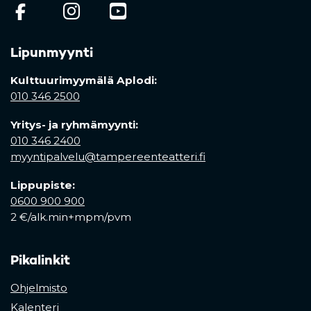
(opens in a new tab)
(opens in a new tab)
(opens in a new ta
Lipunmyynti
Kulttuurimyymälä Aplodi:
010 346 2500
Yritys- ja ryhmämyynti:
010 346 2400
myyntipalvelu@tampereenteatteri.fi
Lippupiste:
0600 900 900
2 €/alk.min+mpm/pvm
Pikalinkit
Ohjelmisto
Kalenteri