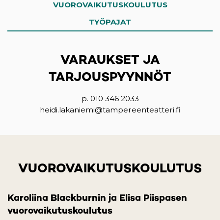
VUOROVAIKUTUSKOULUTUS
TYÖPAJAT
VARAUKSET JA
TARJOUSPYYNNÖT
p. 010 346 2033
heidi.lakaniemi@tampereenteatteri.fi
VUOROVAIKUTUSKOULUTUS
Karoliina Blackburnin ja Elisa Piispasen
vuorovaikutuskoulutus