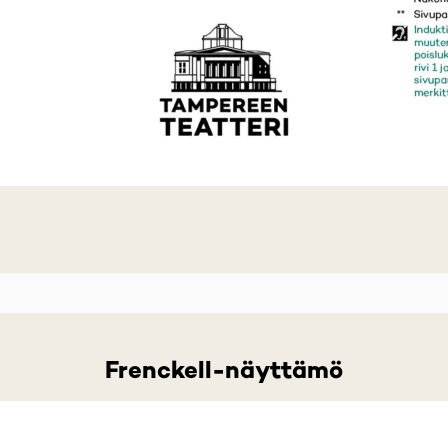
ab)
)
Frenckell-näyttämö