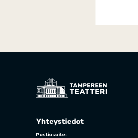
(opens in a new t
(opens in a new tab
Yhteystiedot
Postiosoite: