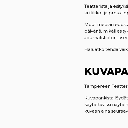
Teatterista ja esityks
kriitikko- ja pressilip
Muut median edustaja
päivänä, mikäli esit
Journalistiliiton jäs
Haluatko tehdä vaiku
KUVAPA
Tampereen Teatterin
Kuvapankista löydät k
käytettäviksi näytel
kuvaan aina seuraava