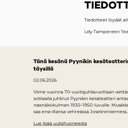
TIEDOT
Tiedotteet löydät all
Liity Tampereen Teatt
Tänä kesänä Pyynikin kesäteatteri
täysillä
02.06.2026
Viime vuonna 70-vuotisjuhlavuottaan viett
sotilaalla juhlinut Pyynikin kesäteatteri ant
naisnäkökulman 1930–1950-luvuille. Musiik
saa ensi-iltansa vehreässä Joselininniemess..
Lue lisää uutishuoneesta
(opens in a new ta