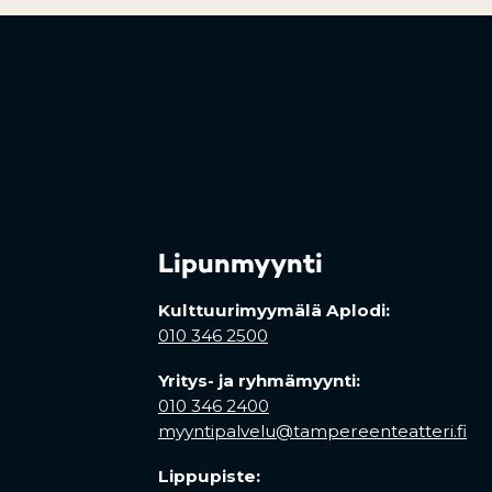
Lipunmyynti
Kulttuurimyymälä Aplodi:
010 346 2500
Yritys- ja ryhmämyynti:
010 346 2400
myyntipalvelu@tampereenteatteri.fi
Lippupiste: