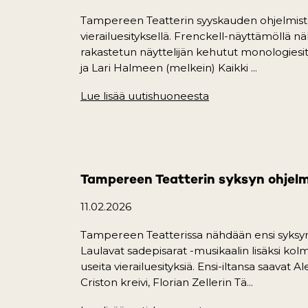
Tampereen Teatterin syyskauden ohjelmist
vierailuesityksellä. Frenckell-näyttämöllä n
rakastetun näyttelijän kehutut monologiesit
ja Lari Halmeen (melkein) Kaikki ...
Lue lisää uutishuoneesta
(opens in a new ta
Tampereen Teatterin syksyn ohjelmi
11.02.2026
Tampereen Teatterissa nähdään ensi syksyn
Laulavat sadepisarat -musikaalin lisäksi kol
useita vierailuesityksiä. Ensi-iltansa saava
Criston kreivi, Florian Zellerin Tä...