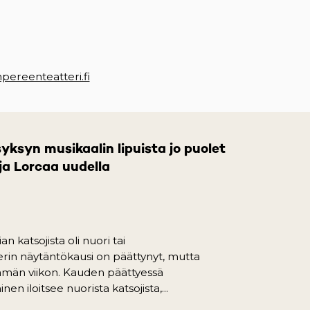
w tab)
ereenteatteri.fi
(opens in a new tab)
yksyn musikaalin lipuista jo puolet
a Lorcaa uudella
 katsojista oli nuori tai
rin näytäntökausi on päättynyt, mutta
 tämän viikon. Kauden päättyessä
en iloitsee nuorista katsojista,...