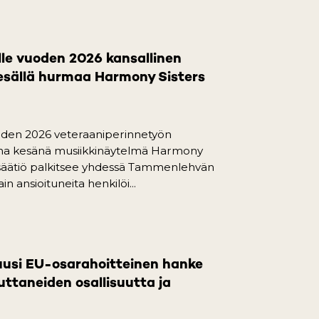
pens in a new tab)
lle vuoden 2026 kansallinen
esällä hurmaa Harmony Sisters
uoden 2026 veteraaniperinnetyön
ana kesänä musiikkinäytelmä Harmony
säätiö palkitsee yhdessä Tammenlehvän
in ansioituneita henkilöi...
pens in a new tab)
uusi EU-osarahoitteinen hanke
taneiden osallisuutta ja