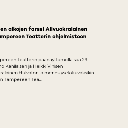
pens in a new tab)
en aikojen farssi Alivuokralainen
mpereen Teatterin ohjelmistoon
pereen Teatterin päänäyttämöllä saa 29.
o Kahilaisen ja Heikki Vihisen
uokralainen.Hulvaton ja menestyselokuvaksikin
iin Tampereen Tea...
pens in a new tab)