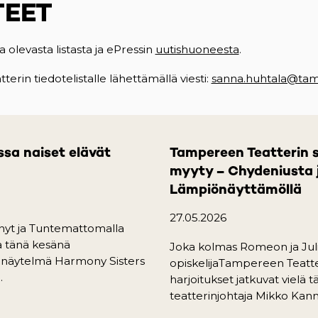
TEET
a olevasta listasta ja ePressin
uutishuoneesta
(opens in a ne
.
erin tiedotelistalle lähettämällä viesti:
sanna.huhtala@tamp
ssa naiset elävät
Tampereen Teatterin s
myyty – Chydeniusta j
Lämpiönäyttämöllä
27.05.2026
änyt ja Tuntemattomalla
aa tänä kesänä
Joka kolmas Romeon ja Julian
kinäytelmä Harmony Sisters
opiskelijaTampereen Teatte
.
harjoitukset jatkuvat vielä
teatterinjohtaja Mikko Kannin
b)