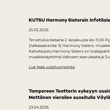
KUTSU Harmony Sistersin infotilaisu
25.05.2026
Tervetuloa tiistaina 2. kesäkuuta klo 11.00 Py
(Jalkasaarentie 3) Harmony Sisters -musiikk
Kahvitarjoilu.Harmony Sisters on tositapah
musiikkinäytelmä Valtosen sisaruksista ja Su.
Lue lisää uutishuoneesta
(opens in a new ta
Tampereen Teatterin syksyyn uusia v
Mettänen vierailee suositulla Väylä
23.04.2026