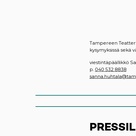
Tampereen Teatterin v
kysymyksissä sekä vä
viestintäpäällikkö 
p.
040 532 8838
sanna.huhtala@tamp
PRESSIL