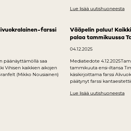
b)
Lue lisää uutishuoneesta
(o
livuokralainen-farssi
Vääpelin paluu! Kaikki
palaa tammikuussa Ta
04.12.2025
n päänäyttämöllä saa
Mediatiedote 4.12.2025Tam
kki Vihisen kaikkien aikojen
tammikuuta ensi-iltansa Tim
 Granfelt (Mikko Nousiainen)
käsikirjoittama farssi Aliv
päätynyt farssi kantaesitett
b)
Lue lisää uutishuoneesta
(o
)