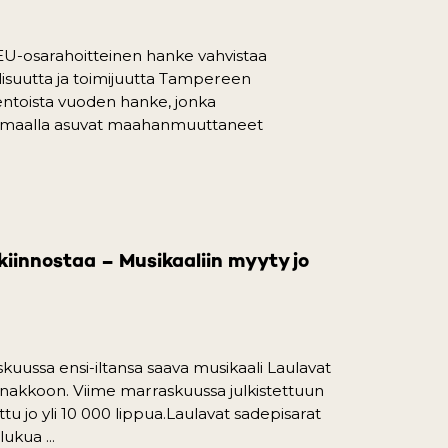
EU-osarahoitteinen hanke vahvistaa
suutta ja toimijuutta Tampereen
entoista vuoden hanke, jonka
nmaalla asuvat maahanmuuttaneet
pens in a new tab)
kiinnostaa – Musikaaliin myyty jo
uussa ensi-iltansa saava musikaali Laulavat
nnakkoon. Viime marraskuussa julkistettuun
ttu jo yli 10 000 lippua.Laulavat sadepisarat
ukua ...