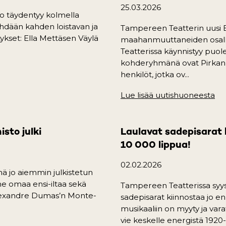
25.03.2026
o täydentyy kolmella
ähdään kahden loistavan ja
Tampereen Teatterin uusi 
ykset: Ella Mettäsen Väylä
maahanmuuttaneiden osalli
Teatterissa käynnistyy puol
kohderyhmänä ovat Pirka
b)
henkilöt, jotka ov...
Lue lisää uutishuoneesta
(o
sto julki
Laulavat sadepisarat 
10 000 lippua!
02.02.2026
ä jo aiemmin julkistetun
me omaa ensi-iltaa sekä
Tampereen Teatterissa syysk
t Alexandre Dumas’n Monte-
sadepisarat kiinnostaa jo e
musikaaliin on myyty ja vara
vie keskelle energistä 1920-l