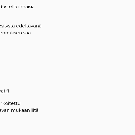
edustella ilmaisia
esitystä edeltävänä
alennuksen saa
t.fi
(opens in a new tab)
arkoitettu
tavan mukaan liitä