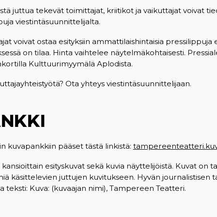
istä juttua tekevät toimittajat, kriitikot ja vaikuttajat voivat ti
puja viestintäsuunnittelijalta.
t voivat ostaa esityksiin ammattilaishintaisia pressilippuja 
yksessä on tilaa. Hinta vaihtelee näytelmäkohtaisesti. Pressi
enkortilla Kulttuurimyymälä Aplodista.
ttajayhteistyötä? Ota yhteys viestintäsuunnittelijaan.
NKKI
 kuvapankkiin pääset tästä linkistä:
tampereenteatteri.kuva
ansioittain esityskuvat sekä kuvia näyttelijöistä. Kuvat on t
miä käsittelevien juttujen kuvitukseen. Hyvän journalistisen 
 teksti: Kuva: (kuvaajan nimi), Tampereen Teatteri.