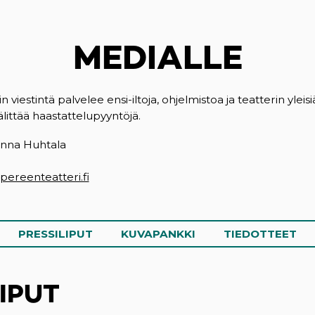
MEDIALLE
iestintä palvelee ensi-iltoja, ohjelmistoa ja teatterin yleisi
littää haastattelupyyntöjä.
Sanna Huhtala
ereenteatteri.fi
PRESSILIPUT
KUVAPANKKI
TIEDOTTEET
IPUT