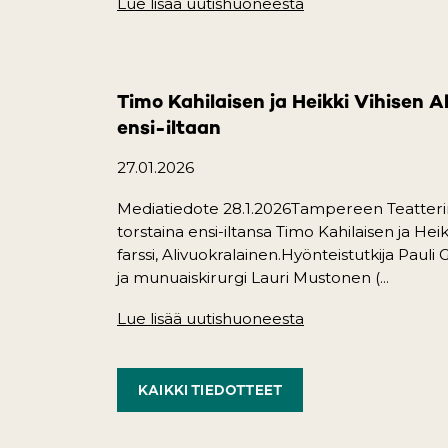
Lue lisää uutishuoneesta
(opens in a new ta
Timo Kahilaisen ja Heikki Vihisen A
ensi-iltaan
27.01.2026
Mediatiedote 28.1.2026Tampereen Teatteri
torstaina ensi-iltansa Timo Kahilaisen ja Hei
farssi, Alivuokralainen.Hyönteistutkija Pauli
ja munuaiskirurgi Lauri Mustonen (...
Lue lisää uutishuoneesta
(opens in a new ta
KAIKKI TIEDOTTEET
(OPENS IN A NEW TAB