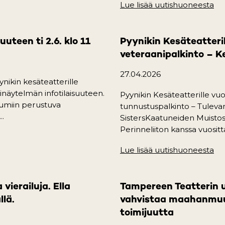
Lue lisää uutishuoneesta
(o
uteen ti 2.6. klo 11
Pyynikin Kesäteatteri
veteraanipalkinto – K
27.04.2026
ynikin kesäteatterille
inäytelmän infotilaisuuteen.
Pyynikin Kesäteatterille v
tumiin perustuva
tunnustuspalkinto – Tulev
..
SistersKaatuneiden Muisto
Perinneliiton kanssa vuositta
b)
Lue lisää uutishuoneesta
(o
ierailuja. Ella
Tampereen Teatterin 
llä.
vahvistaa maahanmuut
toimijuutta