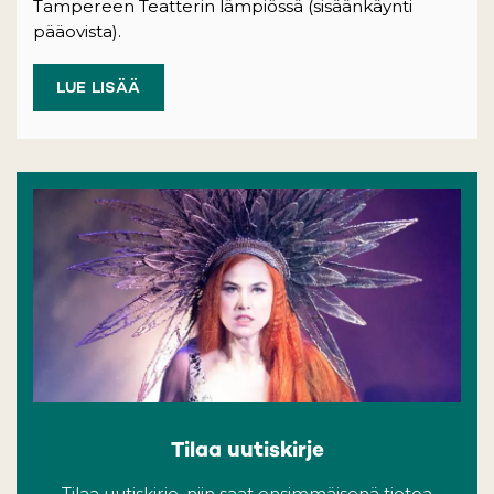
Tampereen Teatterin lämpiössä (sisäänkäynti
pääovista).
LUE LISÄÄ
Tilaa uutiskirje
Tilaa uutiskirje, niin saat ensimmäisenä tietoa