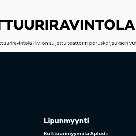
TTUURIRAVINTOLA 
ttuuriravintola Kivi on suljettu teatterin peruskorjauksen vuo
Lipunmyynti
Kulttuurimyymälä Aplodi: