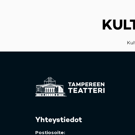
KUL
Kul
Yhteystiedot
Postiosoite: