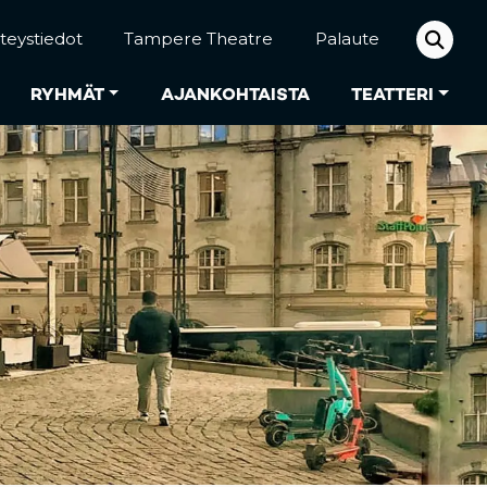
teystiedot
Tampere Theatre
Palaute
RYHMÄT
AJANKOHTAISTA
TEATTERI