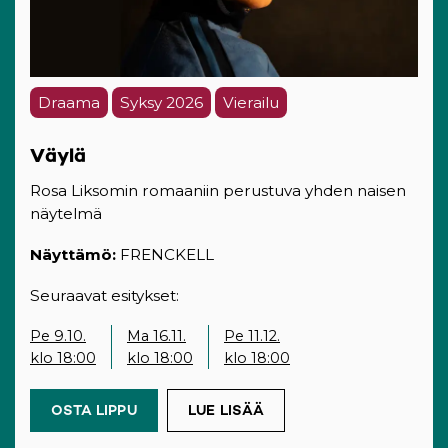
Draama
Syksy 2026
Vierailu
Väylä
Rosa Liksomin romaaniin perustuva yhden naisen
näytelmä
Näyttämö:
FRENCKELL
Seuraavat esitykset:
Pe 9.10.
Ma 16.11.
Pe 11.12.
klo 18:00
klo 18:00
klo 18:00
OSTA LIPPU
(OPENS IN A NEW TAB)
LUE LISÄÄ