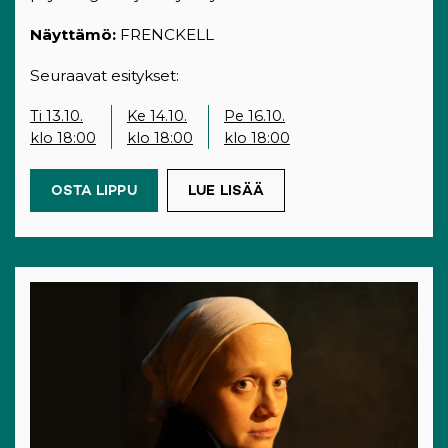
Näyttämö:
FRENCKELL
Seuraavat esitykset:
Ti 13.10.
Ke 14.10.
Pe 16.10.
klo 18:00
klo 18:00
klo 18:00
OSTA LIPPU
(OPENS IN A NEW TAB)
LUE LISÄÄ