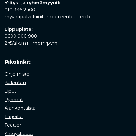
Yritys- ja ryhmämyynti:
010 346 2400
myyntipalvelu@tampereenteatteri.fi
Lippupiste:
0600 900 900
2 €/alk.min+mpm/pvm
Pikalinkit
Ohjelmisto
Kalenteri
Liput
Ryhmät
Ajankohtaista
Tarjoilut
Teatteri
Yhteystiedot