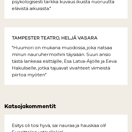
psykologisesti tarkka kuvaus ikuista nuoruutta
elävistä aikuisista."
TAMPESTER TEATRO, HELJÄ VASARA
"Huumori on mukana muodossa, joka natsaa
minun nauruhermoihini täysiään. Suuri ansio
tästä lankeaa esittäjille, Esa Latva-Äijölle ja Eeva
Hakuliselle, jotka tajuavat vivahteet viimeistä
piirtoa myöten"
Katsojakommentit
Esitys oli tosi hyvä, sai nauraa ja hauskaa oli!