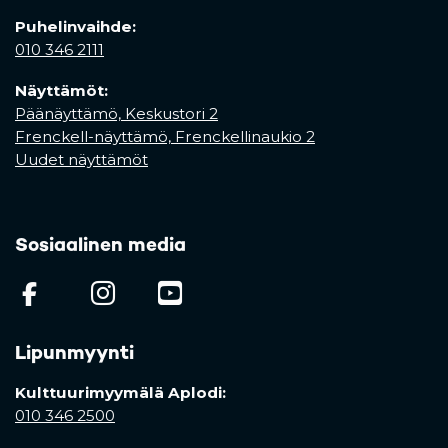
Puhelinvaihde:
010 346 2111
Näyttämöt:
Päänäyttämö, Keskustori 2
Frenckell-näyttämö, Frenckellinaukio 2
Uudet näyttämöt
Sosiaalinen media
(opens in a new tab)
(opens in a new tab)
(opens in a new ta
Lipunmyynti
Kulttuurimyymälä Aplodi:
010 346 2500