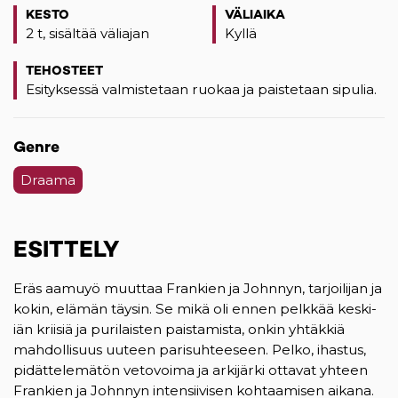
KESTO
VÄLIAIKA
2 t, sisältää väliajan
Kyllä
TEHOSTEET
Esityksessä valmistetaan ruokaa ja paistetaan sipulia.
Genre
Draama
ESITTELY
Eräs aamuyö muuttaa Frankien ja Johnnyn, tarjoilijan ja
kokin, elämän täysin. Se mikä oli ennen pelkkää keski-
iän kriisiä ja purilaisten paistamista, onkin yhtäkkiä
mahdollisuus uuteen parisuhteeseen. Pelko, ihastus,
pidättelemätön vetovoima ja arkijärki ottavat yhteen
Frankien ja Johnnyn intensiivisen kohtaamisen aikana.