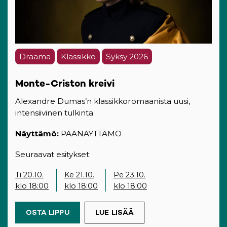
Draama
Klassikko
Syksy 2026
Monte-Criston kreivi
Alexandre Dumas’n klassikkoromaanista uusi,
intensiivinen tulkinta
Näyttämö:
PÄÄNÄYTTÄMÖ
Seuraavat esitykset:
Ti 20.10.
Ke 21.10.
Pe 23.10.
klo 18:00
klo 18:00
klo 18:00
OSTA LIPPU
(OPENS IN A NEW TAB)
LUE LISÄÄ