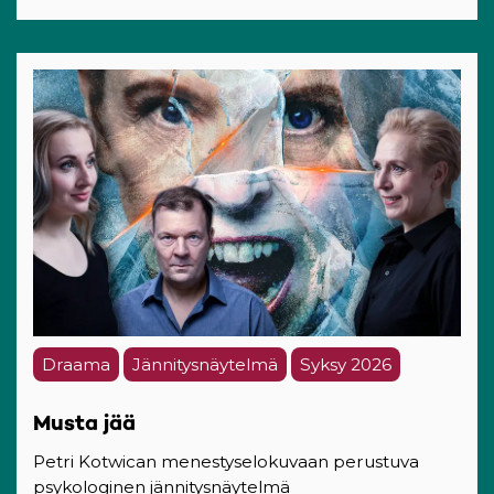
Draama
Jännitysnäytelmä
Syksy 2026
Musta jää
Petri Kotwican menestyselokuvaan perustuva
psykologinen jännitysnäytelmä