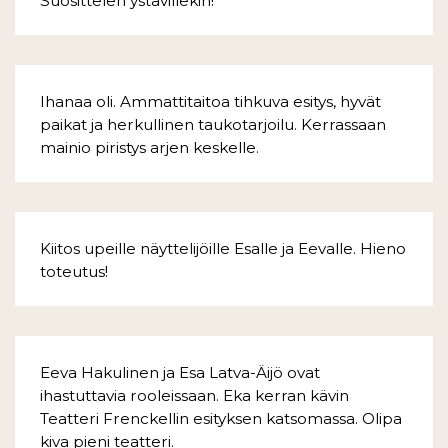
Suosittelen ystävillekin!
Ihanaa oli. Ammattitaitoa tihkuva esitys, hyvät
paikat ja herkullinen taukotarjoilu. Kerrassaan
mainio piristys arjen keskelle.
Kiitos upeille näyttelijöille Esalle ja Eevalle. Hieno
toteutus!
Eeva Hakulinen ja Esa Latva-Äijö ovat
ihastuttavia rooleissaan. Eka kerran kävin
Teatteri Frenckellin esityksen katsomassa. Olipa
kiva pieni teatteri.