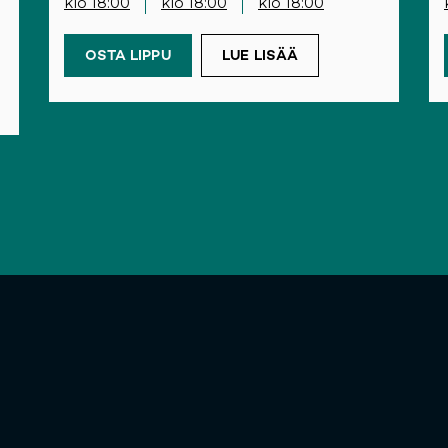
klo 18:00
klo 18:00
klo 18:00
OSTA LIPPU
(OPENS IN A NEW TAB)
LUE LISÄÄ