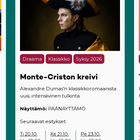
Draama
Klassikko
Syksy 2026
Monte-Criston kreivi
Alexandre Dumas’n klassikkoromaanista
uusi, intensiivinen tulkinta
Näyttämö:
PÄÄNÄYTTÄMÖ
Seuraavat esitykset:
Ti 20.10.
Ke 21.10.
Pe 23.10.