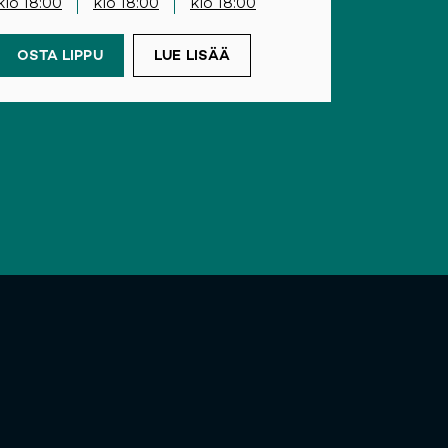
klo 18:00
klo 18:00
klo 18:00
OSTA LIPPU
(OPENS IN A NEW TAB)
LUE LISÄÄ