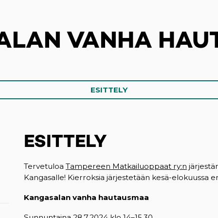
ALAN VANHA HAU
ESITTELY
ESITTELY
Tervetuloa
Tampereen Matkailuoppaat ry:n
järjestä
Kangasalle! Kierroksia järjestetään kesä-elokuussa er
Kangasalan vanha hautausmaa
Sunnuntaina 28.7.2024 klo 14–15.30