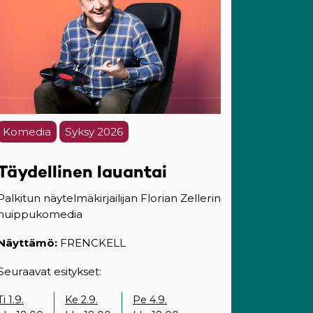
Komedia
Syksy 2026
Täydellinen lauantai
Palkitun näytelmäkirjailijan Florian Zellerin
huippukomedia
Näyttämö:
FRENCKELL
Seuraavat esitykset:
Ti 1.9.
Ke 2.9.
Pe 4.9.