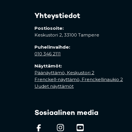
Yhteystiedot
Postiosoite:
Keskustori 2,
33100 Tampere
Puhelinvaihde:
010 346 2111
Näyttämöt:
Päänäyttämö, Keskustori 2
Frenckell-näyttämö, Frenckellinaukio 2
Uudet näyttämöt
Sosiaalinen media
(opens in a new tab)
(opens in a new
(opens in 