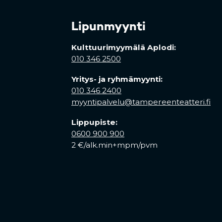
Lipunmyynti
Kulttuurimyymälä Aplodi:
010 346 2500
Yritys- ja ryhmämyynti:
010 346 2400
myyntipalvelu@tampereenteatteri.fi
Lippupiste:
0600 900 900
2 €/alk.min+mpm/pvm
 tab)
a new tab)