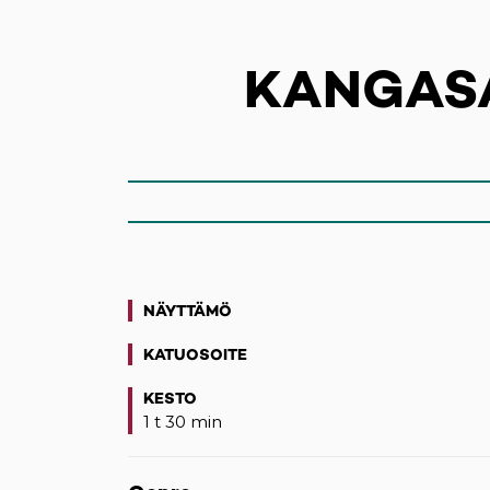
KANGAS
NÄYTTÄMÖ
KATUOSOITE
(opens in a new tab)
KESTO
1 t 30 min