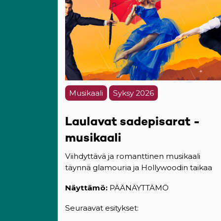
Musikaali
Syksy 2026
Laulavat sadepisarat -
musikaali
Viihdyttävä ja romanttinen musikaali
täynnä glamouria ja Hollywoodin taikaa
Näyttämö:
PÄÄNÄYTTÄMÖ
Seuraavat esitykset: