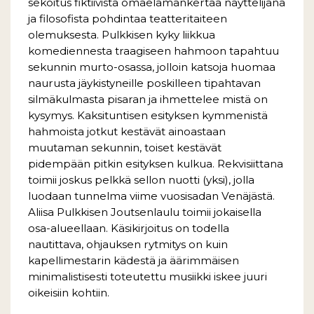
sekoitus fiktiivistä omaelämänkertaa näyttelijänä
ja filosofista pohdintaa teatteritaiteen
olemuksesta. Pulkkisen kyky liikkua
komediennesta traagiseen hahmoon tapahtuu
sekunnin murto-osassa, jolloin katsoja huomaa
naurusta jäykistyneille poskilleen tipahtavan
silmäkulmasta pisaran ja ihmettelee mistä on
kysymys. Kaksituntisen esityksen kymmenistä
hahmoista jotkut kestävät ainoastaan
muutaman sekunnin, toiset kestävät
pidempään pitkin esityksen kulkua. Rekvisiittana
toimii joskus pelkkä sellon nuotti (yksi), jolla
luodaan tunnelma viime vuosisadan Venäjästä.
Aliisa Pulkkisen Joutsenlaulu toimii jokaisella
osa-alueellaan. Käsikirjoitus on todella
nautittava, ohjauksen rytmitys on kuin
kapellimestarin kädestä ja äärimmäisen
minimalistisesti toteutettu musiikki iskee juuri
oikeisiin kohtiin.