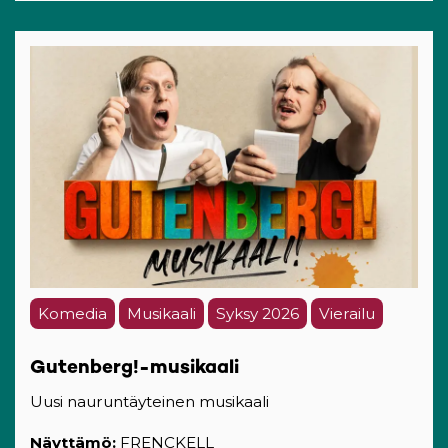
Komedia
Musikaali
Syksy 2026
Vierailu
Gutenberg!-musikaali
Uusi nauruntäyteinen musikaali
Näyttämö:
FRENCKELL