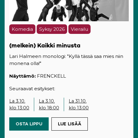
Komedia
Syksy 2026
Vierailu
(melkein) Kaikki minusta
Lari Halmeen monologi: "Kyllä tässä saa mies niin
monena olla!"
Näyttämö:
FRENCKELL
Seuraavat esitykset:
La 3.10.
La 3.10.
La 31.10.
klo 13:00
klo 18:00
klo 13:00
OSTA LIPPU
(OPENS IN A NEW TAB)
LUE LISÄÄ