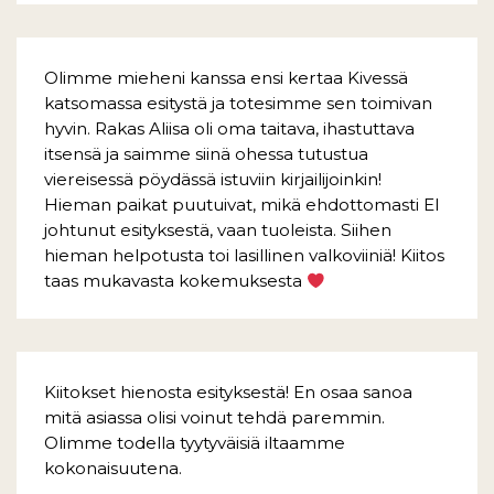
Olimme mieheni kanssa ensi kertaa Kivessä
katsomassa esitystä ja totesimme sen toimivan
hyvin. Rakas Aliisa oli oma taitava, ihastuttava
itsensä ja saimme siinä ohessa tutustua
viereisessä pöydässä istuviin kirjailijoinkin!
Hieman paikat puutuivat, mikä ehdottomasti EI
johtunut esityksestä, vaan tuoleista. Siihen
hieman helpotusta toi lasillinen valkoviiniä! Kiitos
taas mukavasta kokemuksesta
Kiitokset hienosta esityksestä! En osaa sanoa
mitä asiassa olisi voinut tehdä paremmin.
Olimme todella tyytyväisiä iltaamme
kokonaisuutena.