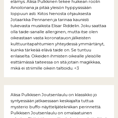
elämys. Aliisa Pulkkinen tekee huikean roolin
Ainoilonana ja pitää yleisön hyppysissään
loppuun asti. Kiitos hienosta ohjauksesta
Jotaarkka Pennanen ja tarinaa kauniisti
tukevasta musiikista Elisar Riddelin. Joku saattaa
olla taide-sanalle allerginen, mutta itse olen
oikeastaan vasta koronatauon jälkeisten
kulttuuritapahtumien yhteydessä ymmärtänyt,
kuinka tärkeää elävä taide on. Se tuntuu
erilaiselta. Oikeiden ihmisten oikealle yleisölle
esittämässä taiteessa on sitä jotain magiikkaa,
mikä ei striimille oikein taltioidu. <3
Aliisa Pulkkisen Joutsenlaulu on klassikko jo
syntyessään jatkaessaan keskiajalta tuttua
mysterio buffo-näyttelijätekniikan perinnettä.
Pulkkisen Joutsenlaulu on omalaatuinen