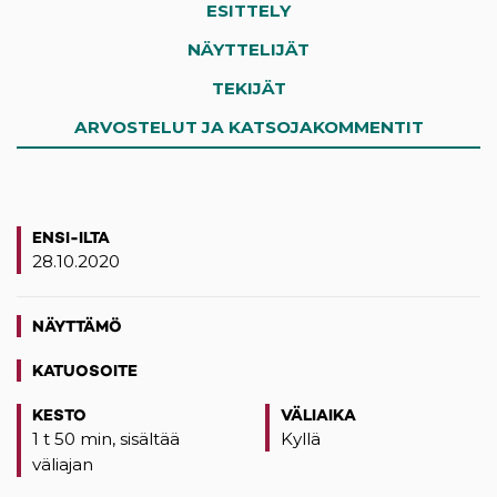
ESITTELY
NÄYTTELIJÄT
TEKIJÄT
ARVOSTELUT JA KATSOJAKOMMENTIT
ENSI-ILTA
28.10.2020
NÄYTTÄMÖ
KATUOSOITE
(opens in a new tab)
KESTO
VÄLIAIKA
1 t 50 min, sisältää
Kyllä
väliajan