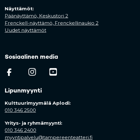
Näyttämöt:
Päänäyttämö, Keskustori 2
Frenckell-näyttämö, Frenckellinaukio 2
Uudet näyttämöt
Sosiaalinen media
(opens in a new tab)
(opens in a new tab)
(opens in a new ta
Lipunmyynti
Kulttuurimyymälä Aplodi:
010 346 2500
Yritys- ja ryhmämyynti:
010 346 2400
myyntipalvelu@tampereenteatteri.fi