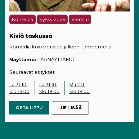
Komedia
Syksy 2026
Vierailu
Kiviä taskussa
Komediailmiö vierailee jälleen Tampereella
Näyttämö:
PÄÄNÄYTTÄMÖ
Seuraavat esitykset:
La 31.10.
La 31.10.
Ma 2.11.
klo 13:00
klo 18:00
klo 18:00
OSTA LIPPU
(OPENS IN A NEW TAB)
LUE LISÄÄ