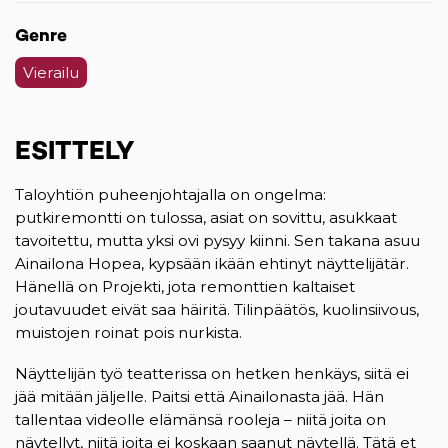
Genre
Vierailu
ESITTELY
Taloyhtiön puheenjohtajalla on ongelma:
putkiremontti on tulossa, asiat on sovittu, asukkaat
tavoitettu, mutta yksi ovi pysyy kiinni. Sen takana asuu
Ainailona Hopea, kypsään ikään ehtinyt näyttelijätär.
Hänellä on Projekti, jota remonttien kaltaiset
joutavuudet eivät saa häiritä. Tilinpäätös, kuolinsiivous,
muistojen roinat pois nurkista.
Näyttelijän työ teatterissa on hetken henkäys, siitä ei
jää mitään jäljelle. Paitsi että Ainailonasta jää. Hän
tallentaa videolle elämänsä rooleja – niitä joita on
näytellyt, niitä joita ei koskaan saanut näytellä. Tätä et