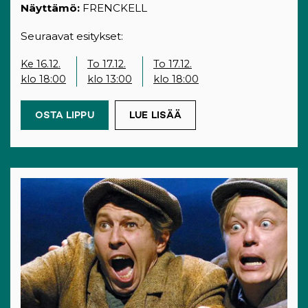
Näyttämö:
FRENCKELL
Seuraavat esitykset:
Ke 16.12.
To 17.12.
To 17.12.
klo 18:00
klo 13:00
klo 18:00
OSTA LIPPU
(OPENS IN A NEW TAB)
LUE LISÄÄ