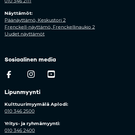
010 346 2111
Näyttämöt:
Päänäyttämö, Keskustori 2
Frenckell-näyttämö, Frenckellinaukio 2
Uudet näyttämöt
Sosiaalinen media
(opens in a new tab)
(opens in a new tab)
(opens in a new ta
Lipunmyynti
Kulttuurimyymälä Aplodi:
010 346 2500
Yritys- ja ryhmämyynti:
010 346 2400