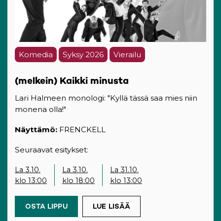
Komedia
Syksy 2026
Vierailu
(melkein) Kaikki minusta
Lari Halmeen monologi: "Kyllä tässä saa mies niin
monena olla!"
Näyttämö:
FRENCKELL
Seuraavat esitykset:
La 3.10.
La 3.10.
La 31.10.
klo 13:00
klo 18:00
klo 13:00
OSTA LIPPU
(OPENS IN A NEW TAB)
LUE LISÄÄ