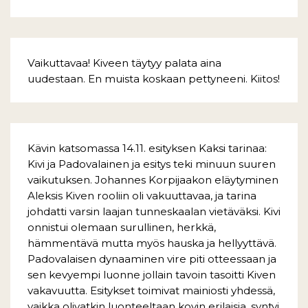
Vaikuttavaa! Kiveen täytyy palata aina
uudestaan. En muista koskaan pettyneeni. Kiitos!
Kävin katsomassa 14.11. esityksen Kaksi tarinaa:
Kivi ja Padovalainen ja esitys teki minuun suuren
vaikutuksen. Johannes Korpijaakon eläytyminen
Aleksis Kiven rooliin oli vakuuttavaa, ja tarina
johdatti varsin laajan tunneskaalan vietäväksi. Kivi
onnistui olemaan surullinen, herkkä,
hämmentävä mutta myös hauska ja hellyyttävä.
Padovalaisen dynaaminen vire piti otteessaan ja
sen kevyempi luonne jollain tavoin tasoitti Kiven
vakavuutta. Esitykset toimivat mainiosti yhdessä,
vaikka olivatkin luonteeltaan kovin erilaisia, syntyi