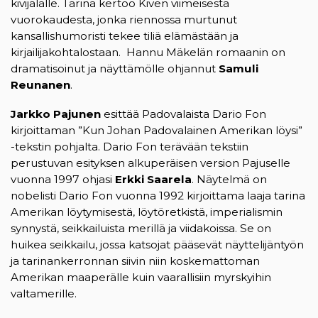
kivijalalle. Tarina kertoo Kiven viimeisestä
vuorokaudesta, jonka riennossa murtunut
kansallishumoristi tekee tiliä elämästään ja
kirjailijakohtalostaan. Hannu Mäkelän romaanin on
dramatisoinut ja näyttämölle ohjannut
Samuli
Reunanen
.
Jarkko Pajunen
esittää Padovalaista Dario Fon
kirjoittaman ”Kun Johan Padovalainen Amerikan löysi”
-tekstin pohjalta. Dario Fon terävään tekstiin
perustuvan esityksen alkuperäisen version Pajuselle
vuonna 1997 ohjasi
Erkki Saarela
. Näytelmä on
nobelisti Dario Fon vuonna 1992 kirjoittama laaja tarina
Amerikan löytymisestä, löytöretkistä, imperialismin
synnystä, seikkailuista merillä ja viidakoissa. Se on
huikea seikkailu, jossa katsojat pääsevät näyttelijäntyön
ja tarinankerronnan siivin niin koskemattoman
Amerikan maaperälle kuin vaarallisiin myrskyihin
valtamerille.