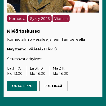
Komedia
Syksy 2026
Vierailu
Kiviä taskussa
Komediailmiö vierailee jälleen Tampereella
Näyttämö:
PÄÄNÄYTTÄMÖ
Seuraavat esitykset:
La 31.10.
La 31.10.
Ma 2.11.
klo 13:00
klo 18:00
klo 18:00
OSTA LIPPU
(OPENS IN A NEW TAB)
LUE LISÄÄ