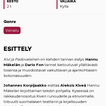
KESTO
VÄLIAIKA
2 t
Kyllä
Genre
Vierailu
ESITTELY
Kivi ja Padovalainen
on kahden tarinan esitys.
Hannu
Mäkelän
ja
Dario Fon
tarinat kietoutuvat yllättävästi
toisiinsa ja muodostavat vaikuttavan ja ajankohtaisen
kokonaisuuden.
Johannes Korpijaakko
esittää
Aleksis Kiveä
Hannu
Mäkelän kirjoittaman tekstin pohjalta. Kyseessä on
rakkaudenosoitus Kiven runoudelle ja elinvoimalle,
tribuutti suomalaisen teatterin ja kirjallisuuden