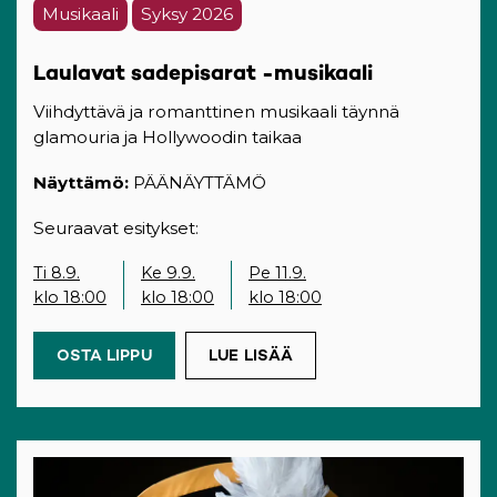
Musikaali
Syksy 2026
Laulavat sadepisarat -musikaali
Viihdyttävä ja romanttinen musikaali täynnä
glamouria ja Hollywoodin taikaa
Näyttämö:
PÄÄNÄYTTÄMÖ
Seuraavat esitykset:
Ti 8.9.
Ke 9.9.
Pe 11.9.
klo 18:00
klo 18:00
klo 18:00
OSTA LIPPU
(OPENS IN A NEW TAB)
LUE LISÄÄ