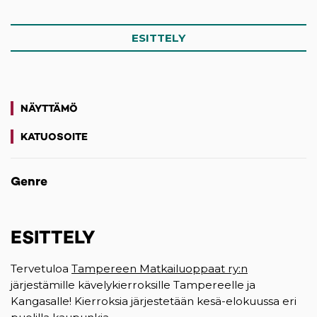
ESITTELY
NÄYTTÄMÖ
KATUOSOITE
(opens in a new tab)
Genre
ESITTELY
Tervetuloa
Tampereen Matkailuoppaat ry:n
järjestämille kävelykierroksille Tampereelle ja
Kangasalle! Kierroksia järjestetään kesä-elokuussa eri