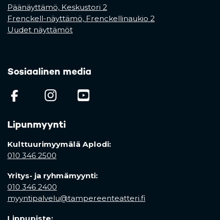
Päänäyttämö, Keskustori 2
Frenckell-näyttämö, Frenckellinaukio 2
Uudet näyttämöt
Sosiaalinen media
(opens in a new tab)
(opens in a new tab)
(opens in a new ta
Lipunmyynti
Kulttuurimyymälä Aplodi:
010 346 2500
Yritys- ja ryhmämyynti:
010 346 2400
myyntipalvelu@tampereenteatteri.fi
Lippupiste: