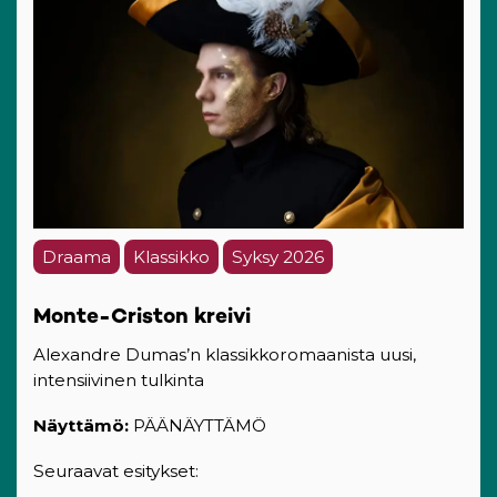
Draama
Klassikko
Syksy 2026
Monte-Criston kreivi
Alexandre Dumas’n klassikkoromaanista uusi,
intensiivinen tulkinta
Näyttämö:
PÄÄNÄYTTÄMÖ
Seuraavat esitykset: