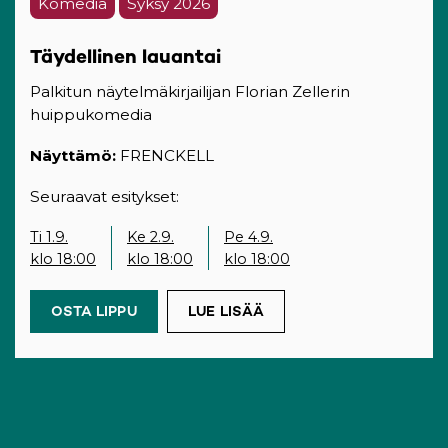
Komedia
Syksy 2026
Täydellinen lauantai
Palkitun näytelmäkirjailijan Florian Zellerin
huippukomedia
Näyttämö:
FRENCKELL
Seuraavat esitykset:
Ti 1.9.
Ke 2.9.
Pe 4.9.
klo 18:00
klo 18:00
klo 18:00
OSTA LIPPU
(OPENS IN A NEW TAB)
LUE LISÄÄ