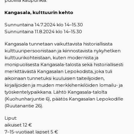
puolilla kaupunkia.
Kangasala, kulttuurin kehto
Sunnuntaina 14.7.2024 klo 14–15.30
Sunnuntaina 11.8.2024 klo 14–15.30
Kangasala tunnetaan vaikuttavista historiallisista
kulttuuripersoonistaan ja kiinnostavista nykyhetken
kulttuurikohteistaan, kuten modernista ja
monipuolisesta Kangasala-talosta sekä historiallisesti
merkittävästä Kangasalan Lepokodista, joka tuli
aikoinaan tunnetuksi kuuluisien taiteilijoiden,
kirjailijoiden ja muiden merkkihenkilöiden lomailu- ja
työskentelypaikkana. Lähtö Kangasala-talolta
(Kuohunharjuntie 6), päätös Kangasalan Lepokodille
(Ruutanantie 26).
Liput:
aikuiset 12 €
7–15-vuotiaat lapset 5 €