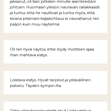
jaksanut, oli liian pitkäkin minulle asenteestani
johtuen. Huomasin yleisön nauravan railakkaasti
ja tuntui, että he nauttivat ja tuntui myös, että
kivana pitämäni kaljakohtaus ei naurattanut niin
paljon kuin muu näytelmä.
Oli niin hyvä näytös, ettei löydy moitteen sijaa.
Ihan mahtava esitys.
Loistava esitys. Hyvät tarjoilut ja ystävällinen
palvelu. Täyden kympin ilta.
Ostin ystäväpariskuntalle liput Lisää saikkua,