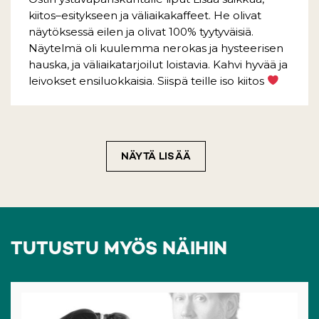
kiitos–esitykseen ja väliaikakaffeet. He olivat
näytöksessä eilen ja olivat 100% tyytyväisiä.
Näytelmä oli kuulemma nerokas ja hysteerisen
hauska, ja väliaikatarjoilut loistavia. Kahvi hyvää ja
leivokset ensiluokkaisia. Siispä teille iso kiitos
NÄYTÄ LISÄÄ
TUTUSTU MYÖS NÄIHIN