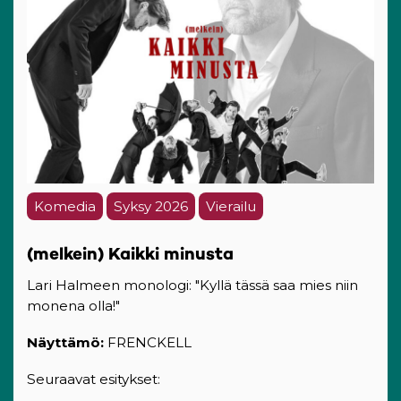
Komedia
Syksy 2026
Vierailu
(melkein) Kaikki minusta
Lari Halmeen monologi: "Kyllä tässä saa mies niin
monena olla!"
Näyttämö:
FRENCKELL
Seuraavat esitykset: