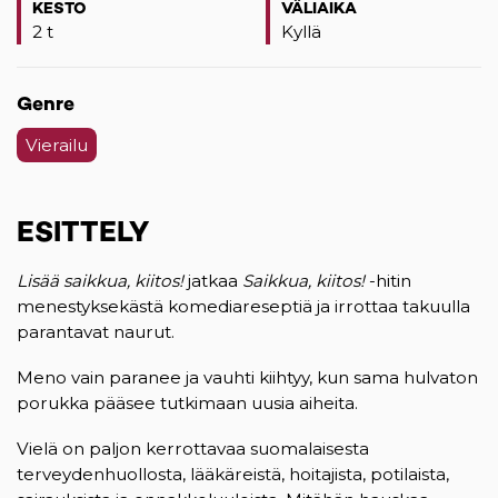
KESTO
VÄLIAIKA
2 t
Kyllä
Genre
Vierailu
ESITTELY
Lisää saikkua, kiitos!
jatkaa
Saikkua, kiitos!
-hitin
menestyksekästä komediareseptiä ja irrottaa takuulla
parantavat naurut.
Meno vain paranee ja vauhti kiihtyy, kun sama hulvaton
porukka pääsee tutkimaan uusia aiheita.
Vielä on paljon kerrottavaa suomalaisesta
terveydenhuollosta, lääkäreistä, hoitajista, potilaista,