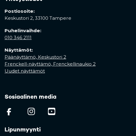
Postiosoite:
Keskustori 2,
33100 Tampere
Puhelinvaihde:
010 346 2111
Näyttämöt:
Päänäyttämö, Keskustori 2
Frenckell-näyttämö, Frenckellinaukio 2
Uudet näyttämöt
Sosiaalinen media
(opens in a new tab)
(opens in a new tab)
(opens in a new ta
Lipunmyynti