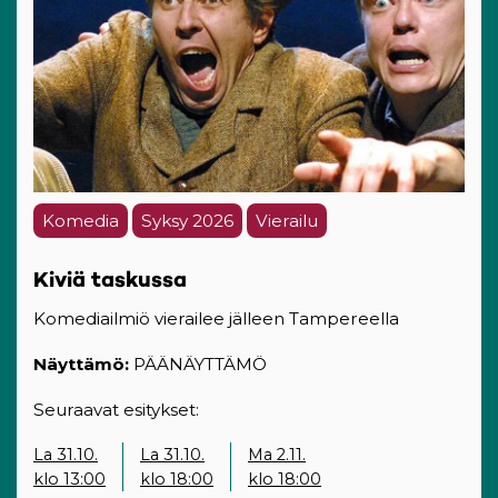
Komedia
Syksy 2026
Vierailu
Kiviä taskussa
Komediailmiö vierailee jälleen Tampereella
Näyttämö:
PÄÄNÄYTTÄMÖ
Seuraavat esitykset:
La 31.10.
La 31.10.
Ma 2.11.
klo 13:00
klo 18:00
klo 18:00