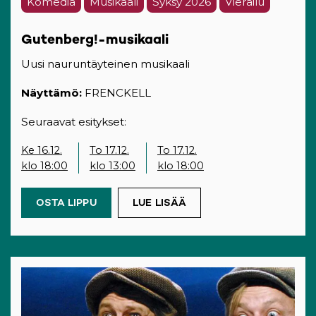
Komedia
Musikaali
Syksy 2026
Vierailu
Gutenberg!-musikaali
Uusi nauruntäyteinen musikaali
Näyttämö:
FRENCKELL
Seuraavat esitykset:
Ke 16.12.
To 17.12.
To 17.12.
klo 18:00
klo 13:00
klo 18:00
OSTA LIPPU
(OPENS IN A NEW TAB)
LUE LISÄÄ