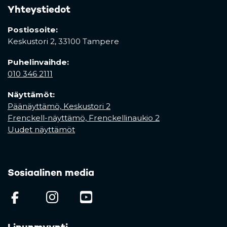
Yhteystiedot
Postiosoite:
Keskustori 2,
33100 Tampere
Puhelinvaihde:
010 346 2111
Näyttämöt:
Päänäyttämö, Keskustori 2
Frenckell-näyttämö, Frenckellinaukio 2
Uudet näyttämöt
Sosiaalinen media
(opens in a new tab)
(opens in a new tab)
(opens in a new ta