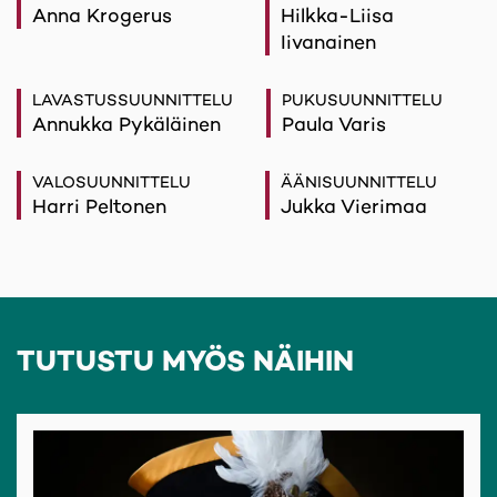
Anna Krogerus
Hilkka-Liisa
Iivanainen
LAVASTUSSUUNNITTELU
PUKUSUUNNITTELU
Annukka Pykäläinen
Paula Varis
VALOSUUNNITTELU
ÄÄNISUUNNITTELU
Harri Peltonen
Jukka Vierimaa
TUTUSTU MYÖS NÄIHIN