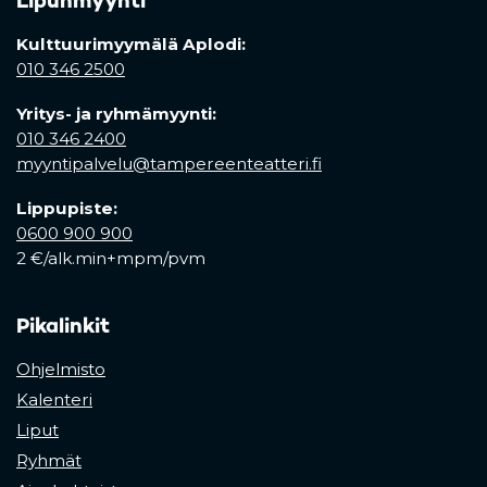
Lipunmyynti
Kulttuurimyymälä Aplodi:
010 346 2500
Yritys- ja ryhmämyynti:
010 346 2400
myyntipalvelu@tampereenteatteri.fi
Lippupiste:
0600 900 900
2 €/alk.min+mpm/pvm
Pikalinkit
Ohjelmisto
Kalenteri
Liput
Ryhmät