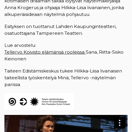
kotimaisen draaman takaa löytyvät näytelmäkirjailija
Anna Krogerus ja ohjaaja Hilkka-Liisa Iivanainen, jonka
alkuperäisideaan näytelmä pohjautuu.
Esityksen on tuottanut Lahden Kaupunginteatteri,
osatuottajana Tampereen Teatteri.
Lue arvostelu:
Tellervo Koivisto elämänsä rooleissa
(opens in a new tab)
Sana, Riitta-Sisko
Keinonen
Taiteen Edistämiskeskus tukee Hilkka-Liisa Iivanaisen
taiteellista työskentelyä Minä, Tellervo -näytelmän
parissa.