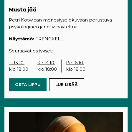
Musta jää
Petri Kotwican menestyselokuvaan perustuva
psykologinen jännitysnäytelmä
Näyttämö:
FRENCKELL
Seuraavat esitykset:
Ti 13.10.
Ke 14.10.
Pe 16.10.
klo 18:00
klo 18:00
klo 18:00
OSTA LIPPU
(OPENS IN A NEW TAB)
LUE LISÄÄ