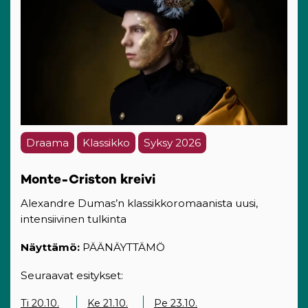
Draama
Klassikko
Syksy 2026
Monte-Criston kreivi
Alexandre Dumas’n klassikkoromaanista uusi,
intensiivinen tulkinta
Näyttämö:
PÄÄNÄYTTÄMÖ
Seuraavat esitykset:
Ti 20.10.
Ke 21.10.
Pe 23.10.