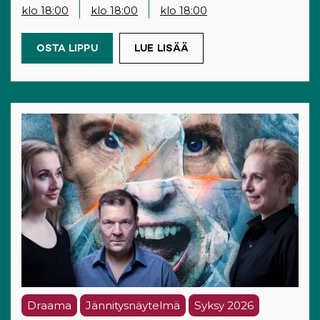
klo 18:00
klo 18:00
klo 18:00
OSTA LIPPU
(OPENS IN A NEW TAB)
LUE LISÄÄ
Draama
Jännitysnäytelmä
Syksy 2026