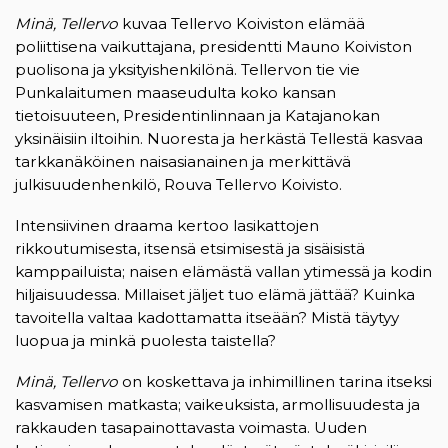
Minä, Tellervo
kuvaa Tellervo Koiviston elämää
poliittisena vaikuttajana, presidentti Mauno Koiviston
puolisona ja yksityishenkilönä. Tellervon tie vie
Punkalaitumen maaseudulta koko kansan
tietoisuuteen, Presidentinlinnaan ja Katajanokan
yksinäisiin iltoihin. Nuoresta ja herkästä Tellestä kasvaa
tarkkanäköinen naisasianainen ja merkittävä
julkisuudenhenkilö, Rouva Tellervo Koivisto.
Intensiivinen draama kertoo lasikattojen
rikkoutumisesta, itsensä etsimisestä ja sisäisistä
kamppailuista; naisen elämästä vallan ytimessä ja kodin
hiljaisuudessa. Millaiset jäljet tuo elämä jättää? Kuinka
tavoitella valtaa kadottamatta itseään? Mistä täytyy
luopua ja minkä puolesta taistella?
Minä, Tellervo
on koskettava ja inhimillinen tarina itseksi
kasvamisen matkasta; vaikeuksista, armollisuudesta ja
rakkauden tasapainottavasta voimasta. Uuden