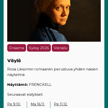
Draama
Syksy 2026
Vierailu
Väylä
Rosa Liksomin romaaniin perustuva yhden naisen
näytelmä
Näyttämö:
FRENCKELL
Seuraavat esitykset:
Pe 9.10.
Ma 16.11.
Pe 11.12.