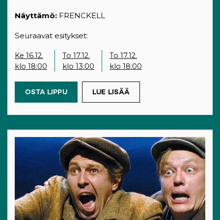
Näyttämö:
FRENCKELL
Seuraavat esitykset:
Ke 16.12.
To 17.12.
To 17.12.
klo 18:00
klo 13:00
klo 18:00
OSTA LIPPU
(OPENS IN A NEW TAB)
LUE LISÄÄ