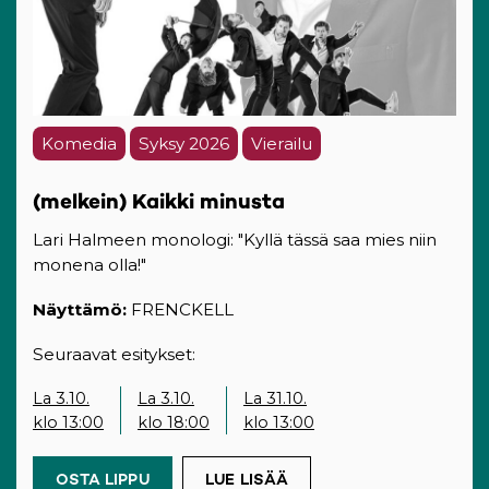
Komedia
Syksy 2026
Vierailu
(melkein) Kaikki minusta
Lari Halmeen monologi: "Kyllä tässä saa mies niin
monena olla!"
Näyttämö:
FRENCKELL
Seuraavat esitykset:
La 3.10.
La 3.10.
La 31.10.
klo 13:00
klo 18:00
klo 13:00
OSTA LIPPU
(OPENS IN A NEW TAB)
LUE LISÄÄ