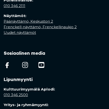
Puhelinvaihde:
010 346 2111
Näyttämöt:
Päänäyttämö, Keskustori 2
Frenckell-näyttämö, Frenckellinaukio 2
Uudet näyttämöt
Sosiaalinen media
(opens in a new tab)
(opens in a new tab)
(opens in a new ta
Lipunmyynti
Kulttuurimyymälä Aplodi:
010 346 2500
Yritys- ja ryhmämyynti: