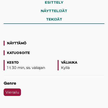
ESITTELY
NÄYTTELIJÄT
TEKIJÄT
NÄYTTÄMÖ
KATUOSOITE
(opens in a new tab)
KESTO
VÄLIAIKA
1 t 30 min, sis. väliajan
Kyllä
Genre
Vierailu