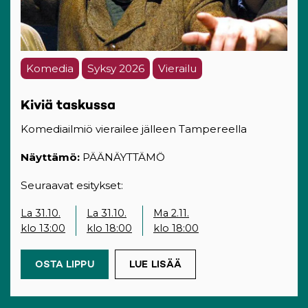
Komedia
Syksy 2026
Vierailu
Kiviä taskussa
Komediailmiö vierailee jälleen Tampereella
Näyttämö:
PÄÄNÄYTTÄMÖ
Seuraavat esitykset:
La 31.10.
La 31.10.
Ma 2.11.
klo 13:00
klo 18:00
klo 18:00
OSTA LIPPU
(OPENS IN A NEW TAB)
LUE LISÄÄ