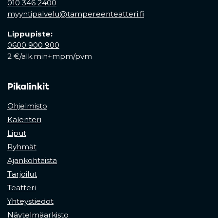
010 346 2400
myyntipalvelu@tampereenteatteri.fi
Lippupiste:
0600 900 900
2 €/alk.min+mpm/pvm
Pikalinkit
Ohjelmisto
Kalenteri
Liput
Ryhmät
Ajankohtaista
Tarjoilut
Teatteri
Yhteystiedot
Näytelmäarkisto