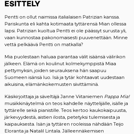
ESITTELY
Pentti on ollut naimissa italialaisen Patrizian kanssa.
Pariskunta eli kahta kotimaata tyttärensä Mian ollessa
lapsi. Patrizian kuoltua Pentti ei ole päässyt surusta yli,
vaan kunnostaa pakonomaisesti puuvenettään. Minne
vettä pelkäävä Pentti on matkalla?
Mia puolestaan haluaa parantaa välit isäänsä välirikon
jälkeen. Elämä on koulinut kolmekymppistä Miaa
pettymyksin, joiden seurauksena hän saapuu
Suomeen isänsä luo. Isä ja tytär kohtaavat uudestaan
aikuisina, elämänkokemusten siivittäminä.
Käsikirjoittaja ja säveltäjä Janne Viitaniemen
Pappa Mia!
musiikkinäytelmä on teos kahdelle näyttelijälle, isälle ja
tyttärelle sekä pianistille. Teos kertoo kaukokaipuusta,
järkevyydestä, aistien ilosta, petetyksi tulemisesta ja
kaipauksesta. Isän ja tyttären rooleissa nähdään Teijo
Eloranta ja Natalil Lintala. Jälleennäkemisen