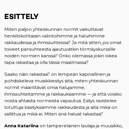
ESITTELY
Miten paljon yhteiskunnan normit vaikuttavat
henkilökohtaisiin valintoihimme ja haluihimme
rakkaudessa ja ihmissuhteissa? Ja mitä sitten, jos omat
toiveet parisuhteesta ajautuvatkin törmäyskurssille
noiden normien kanssa? Onko olemassa jokin oikea
tapa rakastaa ja olla tässä maailmassa?
Saako näin rakastaa? on lempeän kapinallinen ja
pohdiskeleva musiikkiesitys siitä, miten yhteiskunnan
normit määrittävät omia halujamme,
ihmissuhteitamme ja rakkauksiamme — ja että voisiko
noista ahtaista normeista vapautua. Esitys ravistelee
totuttuja käsityksiämme rakkaudesta ja siitä mikä on
sallittua ja mikä ei. Miten sinä haluat rakastaa?
Anna Katariina
on tamperelainen laulaja ja muusikko,