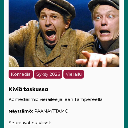
Komedia
Syksy 2026
Vierailu
Kiviä taskussa
Komediailmiö vierailee jälleen Tampereella
Näyttämö:
PÄÄNÄYTTÄMÖ
Seuraavat esitykset: