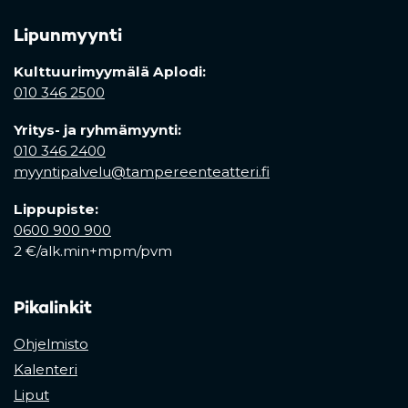
Lipunmyynti
Kulttuurimyymälä Aplodi:
010 346 2500
Yritys- ja ryhmämyynti:
010 346 2400
myyntipalvelu@tampereenteatteri.fi
Lippupiste:
0600 900 900
2 €/alk.min+mpm/pvm
Pikalinkit
Ohjelmisto
Kalenteri
Liput