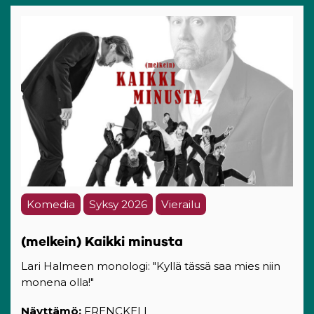
Komedia
Syksy 2026
Vierailu
(melkein) Kaikki minusta
Lari Halmeen monologi: "Kyllä tässä saa mies niin
monena olla!"
Näyttämö:
FRENCKELL