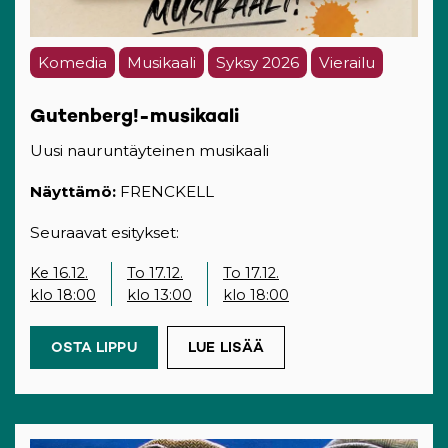
Komedia
Musikaali
Syksy 2026
Vierailu
Gutenberg!-musikaali
Uusi nauruntäyteinen musikaali
Näyttämö:
FRENCKELL
Seuraavat esitykset:
Ke 16.12.
To 17.12.
To 17.12.
klo 18:00
klo 13:00
klo 18:00
OSTA LIPPU
(OPENS IN A NEW TAB)
LUE LISÄÄ