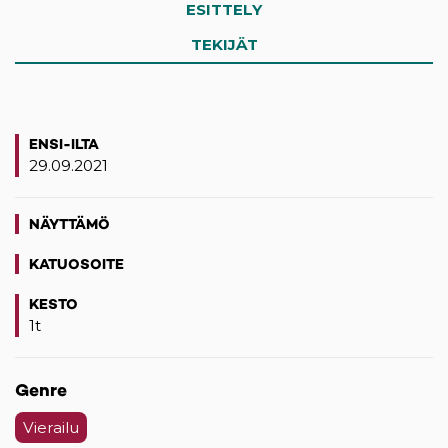
ESITTELY
TEKIJÄT
ENSI-ILTA
29.09.2021
NÄYTTÄMÖ
KATUOSOITE
(opens in a new tab)
KESTO
1t
Genre
Vierailu