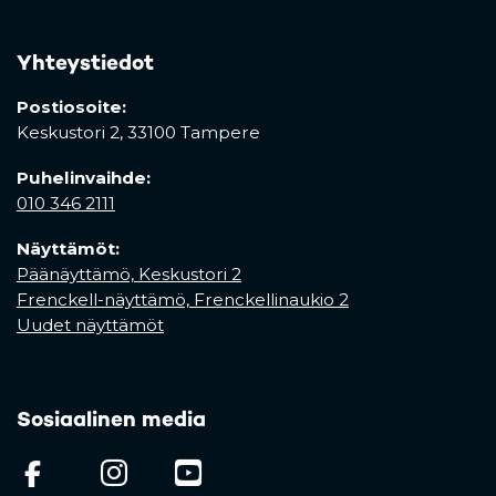
Yhteystiedot
Postiosoite:
Keskustori 2,
33100 Tampere
Puhelinvaihde:
010 346 2111
Näyttämöt:
Päänäyttämö, Keskustori 2
Frenckell-näyttämö, Frenckellinaukio 2
Uudet näyttämöt
Sosiaalinen media
(opens in a new tab)
(opens in a new tab)
(opens in a new ta