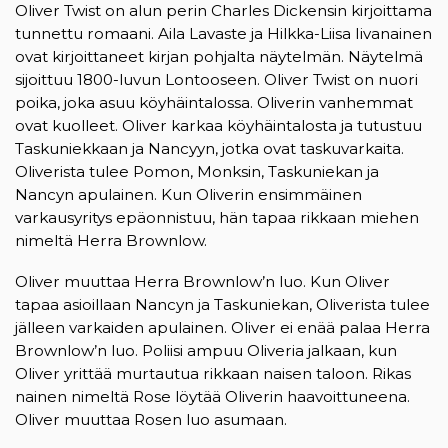
Oliver Twist on alun perin Charles Dickensin kirjoittama
tunnettu romaani. Aila Lavaste ja Hilkka-Liisa Iivanainen
ovat kirjoittaneet kirjan pohjalta näytelmän. Näytelmä
sijoittuu 1800-luvun Lontooseen. Oliver Twist on nuori
poika, joka asuu köyhäintalossa. Oliverin vanhemmat
ovat kuolleet. Oliver karkaa köyhäintalosta ja tutustuu
Taskuniekkaan ja Nancyyn, jotka ovat taskuvarkaita.
Oliverista tulee Pomon, Monksin, Taskuniekan ja
Nancyn apulainen. Kun Oliverin ensimmäinen
varkausyritys epäonnistuu, hän tapaa rikkaan miehen
nimeltä Herra Brownlow.
Oliver muuttaa Herra Brownlow’n luo. Kun Oliver
tapaa asioillaan Nancyn ja Taskuniekan, Oliverista tulee
jälleen varkaiden apulainen. Oliver ei enää palaa Herra
Brownlow’n luo. Poliisi ampuu Oliveria jalkaan, kun
Oliver yrittää murtautua rikkaan naisen taloon. Rikas
nainen nimeltä Rose löytää Oliverin haavoittuneena.
Oliver muuttaa Rosen luo asumaan.