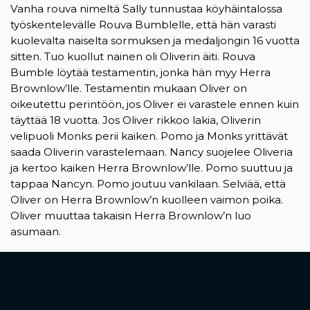
Vanha rouva nimeltä Sally tunnustaa köyhäintalossa
työskentelevälle Rouva Bumblelle, että hän varasti
kuolevalta naiselta sormuksen ja medaljongin 16 vuotta
sitten. Tuo kuollut nainen oli Oliverin äiti. Rouva
Bumble löytää testamentin, jonka hän myy Herra
Brownlow’lle. Testamentin mukaan Oliver on
oikeutettu perintöön, jos Oliver ei varastele ennen kuin
täyttää 18 vuotta. Jos Oliver rikkoo lakia, Oliverin
velipuoli Monks perii kaiken. Pomo ja Monks yrittävät
saada Oliverin varastelemaan. Nancy suojelee Oliveria
ja kertoo kaiken Herra Brownlow’lle. Pomo suuttuu ja
tappaa Nancyn. Pomo joutuu vankilaan. Selviää, että
Oliver on Herra Brownlow’n kuolleen vaimon poika.
Oliver muuttaa takaisin Herra Brownlow’n luo
asumaan.