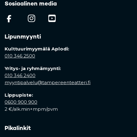
Sosiaalinen media
(opens in a new tab)
(opens in a new tab)
(opens in a new ta
Lipunmyynti
Kulttuurimyymälä Aplodi:
010 346 2500
Yritys- ja ryhmämyynti:
010 346 2400
myyntipalvelu@tampereenteatteri.fi
Lippupiste:
0600 900 900
2 €/alk.min+mpm/pvm
Pikalinkit