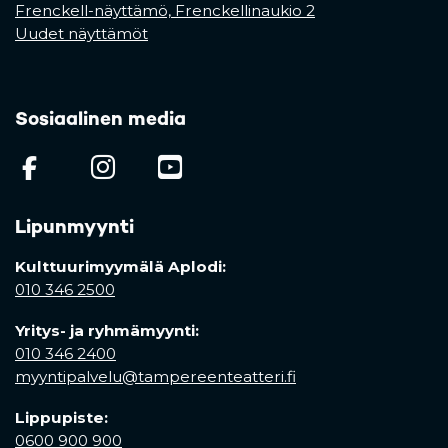
Frenckell-näyttämö, Frenckellinaukio 2
Uudet näyttämöt
Sosiaalinen media
(opens in a new tab)
(opens in a new tab)
(opens in a new ta
Lipunmyynti
Kulttuurimyymälä Aplodi:
010 346 2500
Yritys- ja ryhmämyynti:
010 346 2400
myyntipalvelu@tampereenteatteri.fi
Lippupiste:
0600 900 900