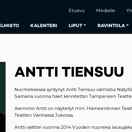
Etusivu
Medialle
Yh
ELMISTO
KALENTERI
LIPUT
RAVINTOLA
ANTTI TIENSUU
Nurmeksessa syntynyt Antti Tiensuu valmistui Nätyltä
Samana vuonna häet kiinnitettiin Tampereen Teatter
Aiemmin Antti on näytellyt mm. Hämeenlinnan Teatte
Teatteri Vanhassa Jukossa.
Antti valittiin vuonna 2014 Vuoden nuoreksi lausujaks