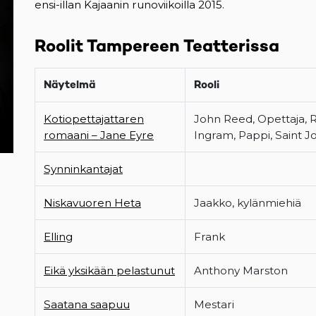
ensi-illan Kajaanin runoviikoilla 2015.
Roolit Tampereen Teatterissa
Näytelmä
Rooli
Kotiopettajattaren
John Reed, Opettaja, Ro
romaani – Jane Eyre
Ingram, Pappi, Saint J
Synninkantajat
Niskavuoren Heta
Jaakko, kylänmiehiä
Elling
Frank
Eikä yksikään pelastunut
Anthony Marston
Saatana saapuu
Mestari