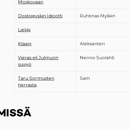
Moskovaan
Dostojevskin Idiootti
Ruhtinas Myškin
Liekki
Klaani
Aleksanteri
Vieras eli Julmurin
Nenno Suolahti
suviyö
Taru Sormusten
Sam
herrasta
MISSÄ