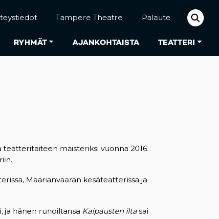
teystiedot
Tampere Theatre
Palaute
RYHMÄT
AJANKOHTAISTA
TEATTERI
 teatteritaiteen maisteriksi vuonna 2016.
iin.
rissa, Maarianvaaran kesäteatterissa ja
i, ja hänen runoiltansa
Kaipausten ilta
sai