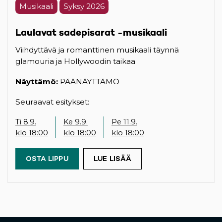
Musikaali
Syksy 2026
Laulavat sadepisarat -musikaali
Viihdyttävä ja romanttinen musikaali täynnä
glamouria ja Hollywoodin taikaa
Näyttämö:
PÄÄNÄYTTÄMÖ
Seuraavat esitykset:
Ti 8.9.
Ke 9.9.
Pe 11.9.
klo 18:00
klo 18:00
klo 18:00
OSTA LIPPU
(OPENS IN A NEW TAB)
LUE LISÄÄ