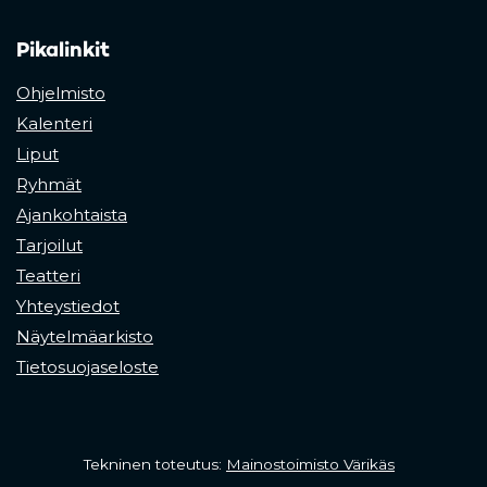
Pikalinkit
Ohjelmisto
Kalenteri
Liput
Ryhmät
Ajankohtaista
Tarjoilut
Teatteri
Yhteystiedot
Näytelmäarkisto
Tietosuojaseloste
(opens in a 
Tekninen toteutus:
Mainostoimisto Värikäs