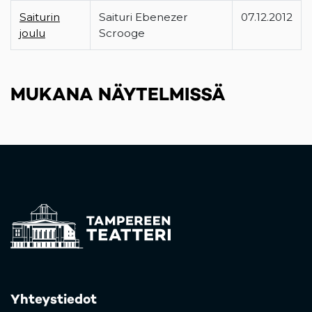
Saiturin
Saituri Ebenezer
07.12.2012
joulu
Scrooge
MUKANA NÄYTELMISSÄ
Yhteystiedot