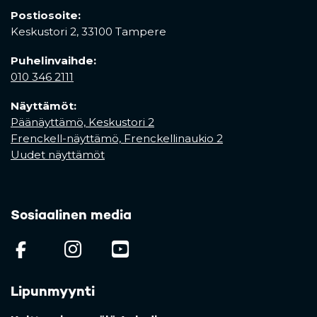
Postiosoite:
Keskustori 2,
33100 Tampere
Puhelinvaihde:
010 346 2111
Näyttämöt:
Päänäyttämö, Keskustori 2
Frenckell-näyttämö, Frenckellinaukio 2
Uudet näyttämöt
Sosiaalinen media
(opens in a new tab)
(opens in a new tab)
(opens in a new ta
Lipunmyynti