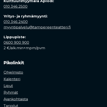
Kulttuurimyymälä Aplodi:
010 346 2500
Yritys- ja ryhmämyynti:
010 346 2400
myyntipalvelu@tampereenteatteri.fi
Lippupiste:
0600 900 900
2 €/alk.min+mpm/pvm
Pikalinkit
Ohjelmisto
Kalenteri
Liput
Ryhmät
Ajankohtaista
Tarjoilut