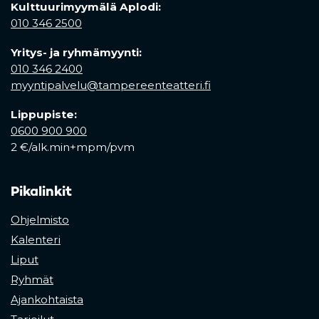
Kulttuurimyymälä Aplodi:
010 346 2500
Yritys- ja ryhmämyynti:
010 346 2400
myyntipalvelu@tampereenteatteri.fi
Lippupiste:
0600 900 900
2 €/alk.min+mpm/pvm
Pikalinkit
Ohjelmisto
Kalenteri
Liput
Ryhmät
Ajankohtaista