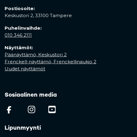
Postiosoite:
Keskustori 2,
33100 Tampere
Puhelinvaihde:
010 346 2111
Näyttämöt:
Päänäyttämö, Keskustori 2
Frenckell-näyttämö, Frenckellinaukio 2
Uudet näyttämöt
Sosiaalinen media
(opens in a new tab)
(opens in a new tab)
(opens in a new ta
Lipunmyynti