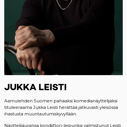
JUKKA LEISTI
Aamulehden Suomen pahaaksi komedianäyttelijäksi
tituleeraama Jukka Leisti herättää jatkuvasti yleisössä
ihastusta muuntautumiskyvyllään.
Näyttelijäuransa kondiittori-leipuriksi valmistunut Leisti