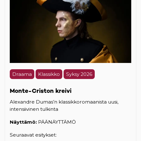
Draama
Klassikko
Syksy 2026
Monte-Criston kreivi
Alexandre Dumas’n klassikkoromaanista uusi,
intensiivinen tulkinta
Näyttämö:
PÄÄNÄYTTÄMÖ
Seuraavat esitykset: