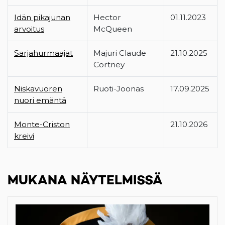
Idän pikajunan
Hector
01.11.2023
arvoitus
McQueen
Sarjahurmaajat
Majuri Claude
21.10.2025
Cortney
Niskavuoren
Ruoti-Joonas
17.09.2025
nuori emäntä
Monte-Criston
21.10.2026
kreivi
MUKANA NÄYTELMISSÄ