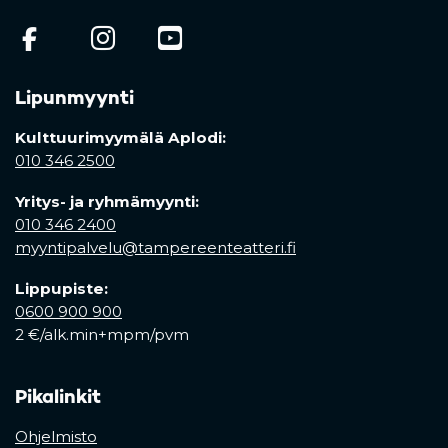
(opens in a new tab)
(opens in a new tab)
(opens in a new ta
Lipunmyynti
Kulttuurimyymälä Aplodi:
010 346 2500
Yritys- ja ryhmämyynti:
010 346 2400
myyntipalvelu@tampereenteatteri.fi
Lippupiste:
0600 900 900
2 €/alk.min+mpm/pvm
Pikalinkit
Ohjelmisto