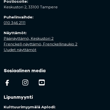
Postiosoite:
Keskustori 2,
33100 Tampere
Puhelinvaihde:
010 346 2111
Näyttämöt:
Päänäyttämö, Keskustori 2
Frenckell-näyttämö, Frenckellinaukio 2
Uudet näyttämöt
Sosiaalinen media
(opens in a new tab)
(opens in a new tab)
(opens in a new ta
Lipunmyynti
Kulttuurimyymälä Aplodi: