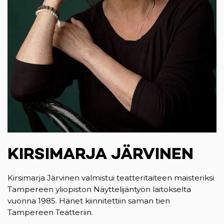
KIRSIMARJA JÄRVINEN
Kirsimarja Järvinen valmistui teatteritaiteen maisteriksi
Tampereen yliopiston Näyttelijäntyön laitokselta
vuonna 1985. Hänet kiinnitettiin saman tien
Tampereen Teatteriin.