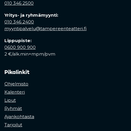
010 346 2500
Yritys- ja ryhmämyynti:
010 346 2400
myyntipalvelu@tampereenteatteri.fi
Lippupiste:
0600 900 900
2 €/alk.min+mpm/pvm
Pikalinkit
Ohjelmisto
Kalenteri
Liput
Ryhmät
Ajankohtaista
Tarjoilut