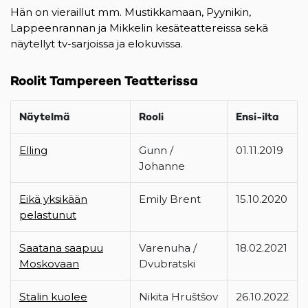
Hän on vieraillut mm. Mustikkamaan, Pyynikin,
Lappeenrannan ja Mikkelin kesäteattereissa sekä
näytellyt tv-sarjoissa ja elokuvissa.
Roolit Tampereen Teatterissa
Näytelmä
Rooli
Ensi-ilta
Elling
Gunn /
01.11.2019
Johanne
Eikä yksikään
Emily Brent
15.10.2020
pelastunut
Saatana saapuu
Varenuha /
18.02.2021
Moskovaan
Dvubratski
Stalin kuolee
Nikita Hruštšov
26.10.2022