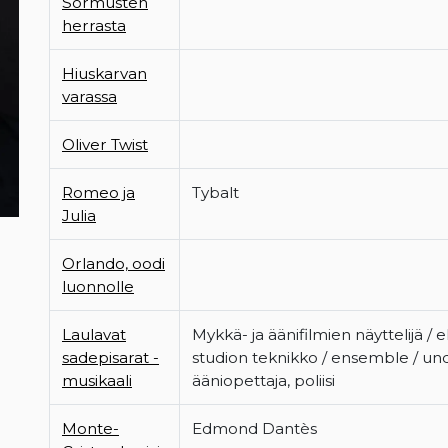
Sormusten
herrasta
Hiuskarvan
varassa
Oliver Twist
Romeo ja
Tybalt
Julia
Orlando, oodi
luonnolle
Laulavat
Mykkä- ja äänifilmien näyttelijä / e
sadepisarat -
studion teknikko / ensemble / un
musikaali
ääniopettaja, poliisi
Monte-
Edmond Dantès