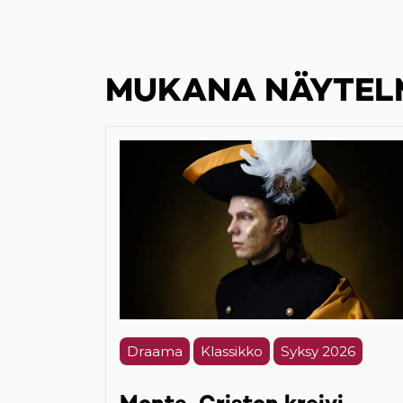
MUKANA NÄYTEL
Draama
Klassikko
Syksy 2026
Monte-Criston kreivi