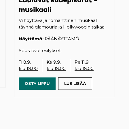
musikaali
Viihdyttävä ja romanttinen musikaali
täynnä glamouria ja Hollywoodin taikaa
Näyttämö:
PÄÄNÄYTTÄMÖ
Seuraavat esitykset:
Ti 8.9.
Ke 9.9.
Pe 11.9.
klo 18:00
klo 18:00
klo 18:00
OSTA LIPPU
(OPENS IN A NEW TAB)
LUE LISÄÄ