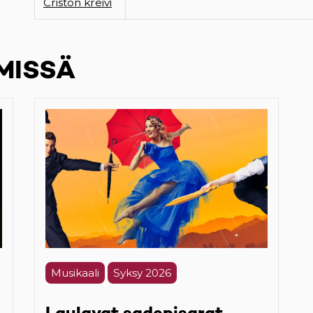
Criston kreivi
MISSÄ
Musikaali
Syksy 2026
Laulavat sadepisarat -