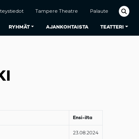
teystiedot
Tampere Theatre
Palaute
RYHMÄT
AJANKOHTAISTA
TEATTERI
KI
Ensi-ilta
23.08.2024