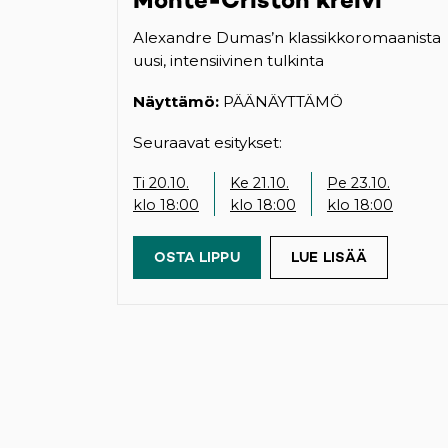
Alexandre Dumas’n klassikkoromaanista
uusi, intensiivinen tulkinta
Näyttämö:
PÄÄNÄYTTÄMÖ
Seuraavat esitykset:
Ti 20.10.
Ke 21.10.
Pe 23.10.
klo 18:00
klo 18:00
klo 18:00
OSTA LIPPU
(OPENS IN A NEW TAB)
LUE LISÄÄ