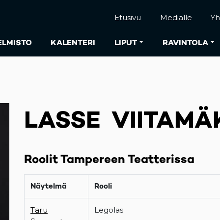
Etusivu
Medialle
Yh
ELMISTO
KALENTERI
LIPUT
RAVINTOLA
LASSE VIITAMÄ
Roolit Tampereen Teatterissa
Näytelmä
Rooli
Taru
Legolas