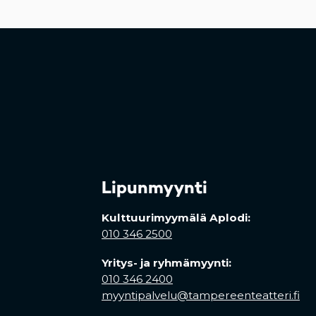
Lipunmyynti
Kulttuurimyymälä Aplodi:
010 346 2500
Yritys- ja ryhmämyynti:
010 346 2400
myyntipalvelu@tampereenteatteri.fi