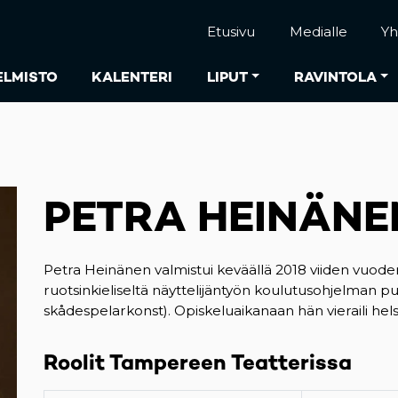
Etusivu
Medialle
Yh
ELMISTO
KALENTERI
LIPUT
RAVINTOLA
PETRA HEINÄNE
Petra Heinänen valmistui keväällä 2018 viiden vuoden
ruotsinkieliseltä näyttelijäntyön koulutusohjelman 
skådespelarkonst). Opiskeluaikanaan hän vieraili helsi
Roolit Tampereen Teatterissa