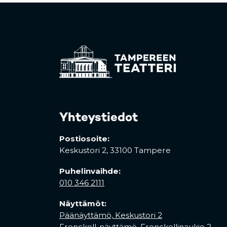
Yhteystiedot
Postiosoite:
Keskustori 2,
33100 Tampere
Puhelinvaihde:
010 346 2111
Näyttämöt:
Päänäyttämö, Keskustori 2
Frenckell-näyttämö, Frenckellinaukio 2