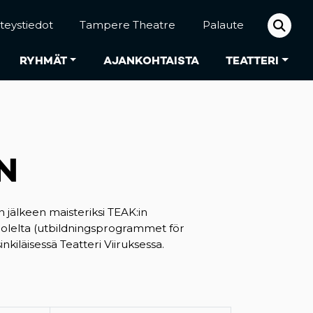
teystiedot
Tampere Theatre
Palaute
RYHMÄT
AJANKOHTAISTA
TEATTERI
N
 jälkeen maisteriksi TEAK:in
puolelta (utbildningsprogrammet för
nkiläisessä Teatteri Viiruksessa.