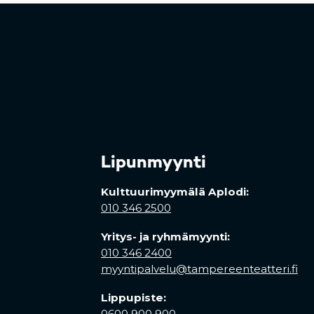
Lipunmyynti
Kulttuurimyymälä Aplodi:
010 346 2500
Yritys- ja ryhmämyynti:
010 346 2400
myyntipalvelu@tampereenteatteri.fi
Lippupiste:
0600 900 900