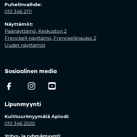
Puhelinvaihde:
010 346 2111
Näyttämöt:
Päänäyttämö, Keskustori 2
Frenckell-näyttämö, Frenckellinaukio 2
Uudet näyttämöt
Sosiaalinen media
(opens in a new tab)
(opens in a new tab)
(opens in a new ta
Lipunmyynti
Kulttuurimyymälä Aplodi:
010 346 2500
Yritys- ja ryhmämyynti: