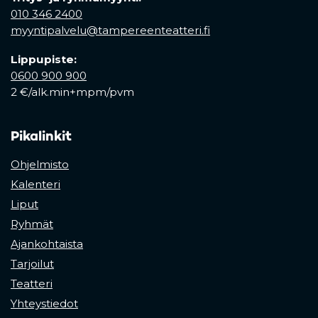
010 346 2400
myyntipalvelu@tampereenteatteri.fi
Lippupiste:
0600 900 900
2 €/alk.min+mpm/pvm
Pikalinkit
Ohjelmisto
Kalenteri
Liput
Ryhmät
Ajankohtaista
Tarjoilut
Teatteri
Yhteystiedot