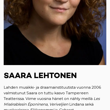
SAARA LEHTONEN
Lahden musiikki- ja draamainstituutista vuonna 2006
valmistunut Saara on tuttu kasvo Tampereen
Teatterissa. Viime vuosina hänet on nähty meillä
Les
Misérablesin Époninena, Veriveljien
Lindana sekä
musikaaleissa
Eläkepommi
ja
Cabaret
.