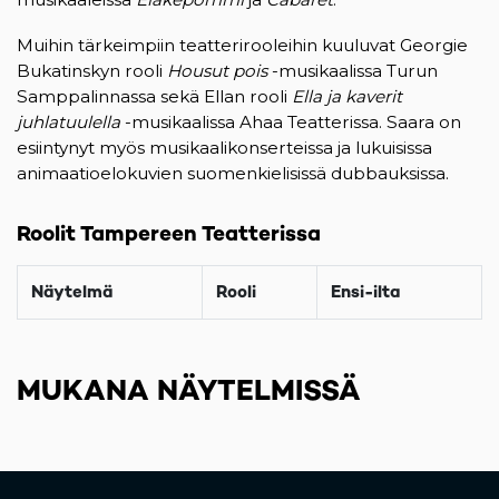
Muihin tärkeimpiin teatterirooleihin kuuluvat Georgie
Bukatinskyn rooli
Housut pois
-musikaalissa Turun
Samppalinnassa sekä Ellan rooli
Ella ja kaverit
juhlatuulella
-musikaalissa Ahaa Teatterissa. Saara on
esiintynyt myös musikaalikonserteissa ja lukuisissa
animaatioelokuvien suomenkielisissä dubbauksissa.
Roolit Tampereen Teatterissa
Näytelmä
Rooli
Ensi-ilta
MUKANA NÄYTELMISSÄ