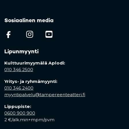
Sosiaalinen media
(opens in a new tab)
(opens in a new tab)
(opens in a new ta
Lipunmyynti
Kulttuurimyymälä Aplodi:
010 346 2500
Yritys- ja ryhmämyynti:
010 346 2400
myyntipalvelu@tampereenteatteri.fi
Lippupiste:
0600 900 900
2 €/alk.min+mpm/pvm