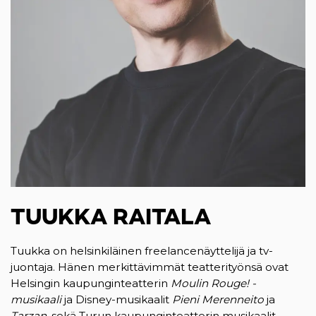
TUUKKA RAITALA
Tuukka on helsinkiläinen freelancenäyttelijä ja tv-
juontaja. Hänen merkittävimmät teatterityönsä ovat
Helsingin kaupunginteatterin
Moulin Rouge! -
musikaali
ja Disney-musikaalit
Pieni Merenneito
ja
Tarzan
, sekä Turun kaupunginteatterin musikaalit