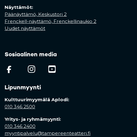
Näyttämöt:
Päänäyttämö, Keskustori 2
Frenckell-näyttämö, Frenckellinaukio 2
Uudet näyttämöt
Sosiaalinen media
(opens in a new tab)
(opens in a new tab)
(opens in a new ta
Lipunmyynti
Kulttuurimyymälä Aplodi:
010 346 2500
Yritys- ja ryhmämyynti:
010 346 2400
myyntipalvelu@tampereenteatteri.fi