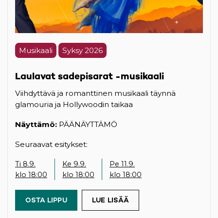
Musikaali
Syksy 2026
Laulavat sadepisarat -musikaali
Viihdyttävä ja romanttinen musikaali täynnä
glamouria ja Hollywoodin taikaa
Näyttämö:
PÄÄNÄYTTÄMÖ
Seuraavat esitykset:
Ti 8.9.
Ke 9.9.
Pe 11.9.
klo 18:00
klo 18:00
klo 18:00
OSTA LIPPU
(OPENS IN A NEW TAB)
LUE LISÄÄ