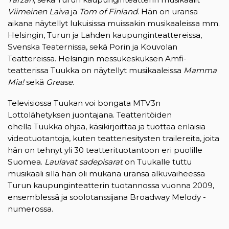
Viimeinen Laiva
ja
Tom of Finland
. Hän on uransa
aikana näytellyt lukuisissa muissakin musikaaleissa mm.
Helsingin, Turun ja Lahden kaupunginteattereissa,
Svenska Teaternissa, sekä Porin ja Kouvolan
Teattereissa. Helsingin messukeskuksen Amfi-
teatterissa Tuukka on näytellyt musikaaleissa
Mamma
Mia!
sekä
Grease
.
Televisiossa Tuukan voi bongata MTV3n
Lottolähetyksen juontajana. Teatteritöiden
ohella Tuukka ohjaa, käsikirjoittaa ja tuottaa erilaisia
videotuotantoja, kuten teatteriesitysten trailereita, joita
hän on tehnyt yli 30 teatterituotantoon eri puolille
Suomea.
Laulavat sadepisarat
on Tuukalle tuttu
musikaali sillä hän oli mukana uransa alkuvaiheessa
Turun kaupunginteatterin tuotannossa vuonna 2009,
ensemblessä ja soolotanssijana Broadway Melody -
numerossa.