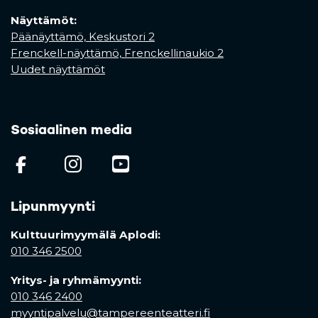
Näyttämöt:
Päänäyttämö, Keskustori 2
Frenckell-näyttämö, Frenckellinaukio 2
Uudet näyttämöt
Sosiaalinen media
(opens in a new tab)
(opens in a new tab)
(opens in a new ta
Lipunmyynti
Kulttuurimyymälä Aplodi:
010 346 2500
Yritys- ja ryhmämyynti:
010 346 2400
myyntipalvelu@tampereenteatteri.fi