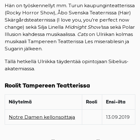
Hän on työskennellyt mm. Turun kaupunginteatterissa
(Rocky Horror Show), Åbo Svenska Teaternissa (Hair)
Skärgårdsteaternissa (I love you, you’re perfect now
change) sekä Silja Linella
Midnight Show’
ssa sekä Polar
Illusion kahdessa musikaalissa.
Cats
on Ulriikan kolmas
musikaali Tampereen Teatterissa Les miserablesin ja
Sugarin jälkeen.
Tällä hetkellä Ulriikka täydentää opintojaan Sibelius-
akatemiassa.
Roolit Tampereen Teatterissa
Näytelmä
Rooli
Ensi-ilta
Notre Damen kellonsoittaja
13.09.2019