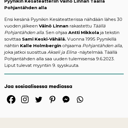
Pyynikin Kesäteatteriin Väinö Linnan Täällä
Pohjantähden alla
Ensi kesänä Pyynikin Kesäteatterissa nähdään lähes 30
vuoden jälkeen
Väinö Linnan
rakastettu
Täällä
Pohjantähden alla
. Sen ohjaa
Antti Mikkola
ja tekstin
sovittaa
Sami Keski-Vähälä.
Vuonna 1995 Pyynikillä
nähtiin
Kalle Holmbergin
ohjaama
Pohjantähden alla
,
joka jatkoi suosittua
Akseli ja Elina
-näytelmää. Täällä
Pohjantähden alla saa uuden tulemisensa 9.6.2023.
Liput tulevat myyntiin 9. syyskuuta.
Jaa sosiaalisessa mediassa
(opens in a new tab)
(opens in a new tab)
(opens in a new ta
(opens in a 
(opens in