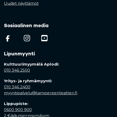
Uudet näyttämöt
Sosiaalinen media
(opens in a new tab)
(opens in a new tab)
(opens in a new ta
Lipunmyynti
Kulttuurimyymälä Aplodi:
010 346 2500
Yritys- ja ryhmämyynti:
010 346 2400
myyntipalvelu@tampereenteatteri.fi
Lippupiste:
0600 900 900
2 €/alk.min+mpm/pvm