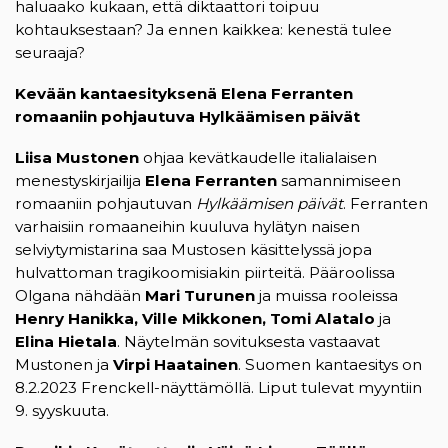
haluaako kukaan, että diktaattori toipuu
kohtauksestaan? Ja ennen kaikkea: kenestä tulee
seuraaja?
Kevään kantaesityksenä Elena Ferranten
romaaniin pohjautuva Hylkäämisen päivät
Liisa Mustonen
ohjaa kevätkaudelle italialaisen
menestyskirjailija
Elena Ferranten
samannimiseen
romaaniin pohjautuvan
Hylkäämisen päivät
. Ferranten
varhaisiin romaaneihin kuuluva hylätyn naisen
selviytymistarina saa Mustosen käsittelyssä jopa
hulvattoman tragikoomisiakin piirteitä. Pääroolissa
Olgana nähdään
Mari Turunen
ja muissa rooleissa
Henry Hanikka, Ville Mikkonen, Tomi Alatalo
ja
Elina Hietala
. Näytelmän sovituksesta vastaavat
Mustonen ja
Virpi Haatainen
. Suomen kantaesitys on
8.2.2023 Frenckell-näyttämöllä. Liput tulevat myyntiin
9. syyskuuta.