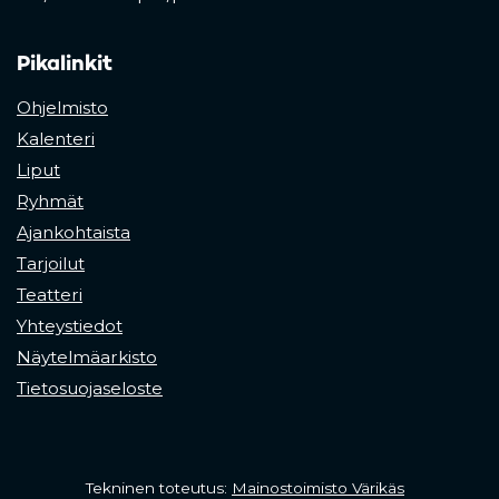
Pikalinkit
Ohjelmisto
Kalenteri
Liput
Ryhmät
Ajankohtaista
Tarjoilut
Teatteri
Yhteystiedot
Näytelmäarkisto
Tietosuojaseloste
(opens in a 
Tekninen toteutus:
Mainostoimisto Värikäs