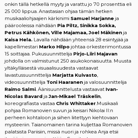
onkin tällä hetkellä myyty ja varattu jo 70 prosenttia eli
25 000 lippua. Anastasian ohjaa tämän hetken
musikaaliohjaajien kärkinimi
Samuel Harjanne
ja
päärooleissa nähdään
Pia Piltz, Sinikka Sokka,
Petrus Kähkönen, Ville Majamaa, Joel Mäkinen
ja
Kaisa Hela.
Lavalla nähdään yhteensä 28 esiintyjää ja
kapellimestari
Marko Hilpo
johtaa orkesterimontussa
15 soittajaa. Pukusuunnittelija
Pirjo-Liiri Majavan
johdolla on valmistunut 250 asukokonaisuutta. Muusta
yltäkylläisestä visuaalisuudesta vastaavat
lavastussuunnittelija
Marjatta Kuivasto
,
videosuunnittelija
Toni Haaranen
ja valosuunnittelija
Raimo Salmi
. Äänisuunnittelusta vastaavat
Ivan-
Nicolas Bavard
ja
Jan-Mikael Träskelin
,
koreografiasta vastaa
Chris Whittaker
.Musikaali
pohjaa Romanovien suvun ja keisari Nikolai II:n
perheen kohtaloon ja siihen liitettyyn kiehtovaan
mysteeriin. Taianomainen tarina kuljettaa Romanovien
palatsista Pariisiin, missä nuori ja rohkea Anja etsii