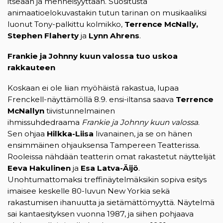
itseään ja menneisyyttään. Suositusta
animaatioelokuvastakin tutun tarinan on musikaaliksi
luonut Tony-palkittu kolmikko,
Terrence McNally,
Stephen Flaherty
ja
Lynn Ahrens
.
Frankie ja Johnny kuun valossa tuo uskoa
rakkauteen
Koskaan ei ole liian myöhäistä rakastua, lupaa
Frenckell-näyttämöllä 8.9. ensi-iltansa saava
Terrence
McNallyn
tiivistunnelmainen
ihmissuhdedraama
Frankie ja Johnny kuun valossa
.
Sen ohjaa
Hilkka-Liisa
Iivanainen, ja se on hänen
ensimmäinen ohjauksensa Tampereen Teatterissa.
Rooleissa nähdään teatterin omat rakastetut näyttelijät
Eeva Hakulinen
ja
Esa Latva-Äijö
.
Unohtumattomaksi treffinäytelmäksikin sopiva esitys
imaisee keskelle 80-luvun New Yorkia sekä
rakastumisen ihanuutta ja sietämättömyyttä. Näytelmä
sai kantaesityksen vuonna 1987, ja siihen pohjaava