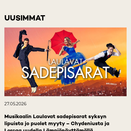
UUSIMMAT
27.05.2026
Musikaalin Laulavat sadepisarat syksyn
lipuista jo puolet myyty – Chydeniusta ja
Lorcaa uudella Lämpiönäyttämöllä