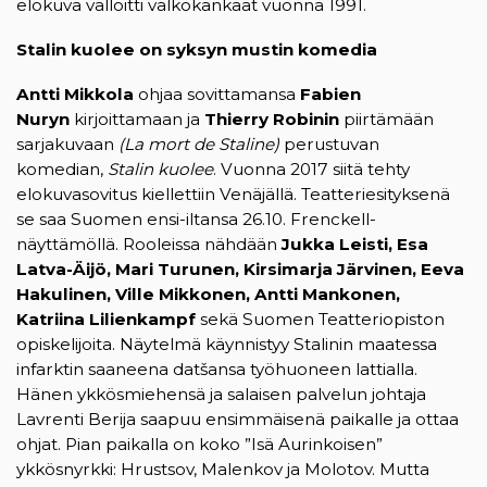
elokuva valloitti valkokankaat vuonna 1991.
Stalin kuolee on syksyn mustin komedia
Antti Mikkola
ohjaa sovittamansa
Fabien
Nuryn
kirjoittamaan ja
Thierry Robinin
piirtämään
sarjakuvaan
(La mort de Staline)
perustuvan
komedian,
Stalin kuolee
. Vuonna 2017 siitä tehty
elokuvasovitus kiellettiin Venäjällä. Teatteriesityksenä
se saa Suomen ensi-iltansa 26.10. Frenckell-
näyttämöllä. Rooleissa nähdään
Jukka Leisti, Esa
Latva-Äijö, Mari Turunen, Kirsimarja Järvinen, Eeva
Hakulinen, Ville Mikkonen, Antti Mankonen,
Katriina Lilienkampf
sekä Suomen Teatteriopiston
opiskelijoita. Näytelmä käynnistyy Stalinin maatessa
infarktin saaneena datšansa työhuoneen lattialla.
Hänen ykkösmiehensä ja salaisen palvelun johtaja
Lavrenti Berija saapuu ensimmäisenä paikalle ja ottaa
ohjat. Pian paikalla on koko ”Isä Aurinkoisen”
ykkösnyrkki: Hrustsov, Malenkov ja Molotov. Mutta