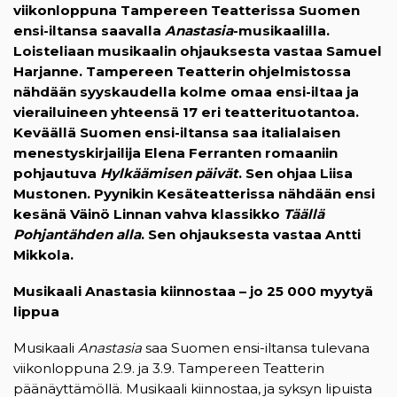
viikonloppuna Tampereen Teatterissa Suomen
ensi-iltansa saavalla
Anastasia
-musikaalilla.
Loisteliaan musikaalin ohjauksesta vastaa Samuel
Harjanne. Tampereen Teatterin ohjelmistossa
nähdään syyskaudella kolme omaa ensi-iltaa ja
vierailuineen yhteensä 17 eri teatterituotantoa.
Keväällä Suomen ensi-iltansa saa italialaisen
menestyskirjailija Elena Ferranten romaaniin
pohjautuva
Hylkäämisen päivät
. Sen ohjaa Liisa
Mustonen. Pyynikin Kesäteatterissa nähdään ensi
kesänä Väinö Linnan vahva klassikko
Täällä
Pohjantähden alla
. Sen ohjauksesta vastaa Antti
Mikkola.
Musikaali Anastasia kiinnostaa – jo 25 000 myytyä
lippua
Musikaali
Anastasia
saa Suomen ensi-iltansa tulevana
viikonloppuna 2.9. ja 3.9. Tampereen Teatterin
päänäyttämöllä. Musikaali kiinnostaa, ja syksyn lipuista