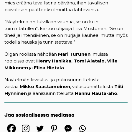
mies eräänä tavallisena päivänä, ihan tavallisen
päivällisen päätteeksi ilmoittaa lähtevänsä.
”Näytelmä on tulvillaan vauhtia, se on kuin
toimintatrilleri”, kertoo ohjaaja Liisa Mustonen. ”Se on
tiheä ja intensiivinen, se on hurja ja kauhea, mutta myös
todella hauska ja tunnistettava.”
Olgan roolissa nähdään
Mari Turunen
, muissa
rooleissa ovat
Henry Hanikka, Tomi Alatalo, Ville
Mikkonen
ja
Elina Hietala
.
Näytelmän lavastus- ja pukusuunnittelusta
vastaa
Mikko Saastamoinen
, valosuunnittelusta
Tiiti
Hynninen
ja äänisuunnittelusta
Hannu Hauta-aho
.
Jaa sosiaalisessa mediassa
(opens in a new tab)
(opens in a new tab)
(opens in a new ta
(opens in a 
(opens in