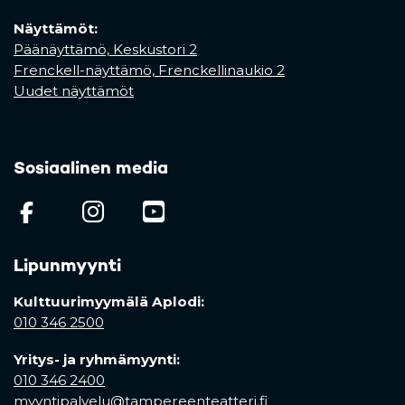
Näyttämöt:
Päänäyttämö, Keskustori 2
Frenckell-näyttämö, Frenckellinaukio 2
Uudet näyttämöt
Sosiaalinen media
(opens in a new tab)
(opens in a new tab)
(opens in a new ta
Lipunmyynti
Kulttuurimyymälä Aplodi:
010 346 2500
Yritys- ja ryhmämyynti:
010 346 2400
myyntipalvelu@tampereenteatteri.fi