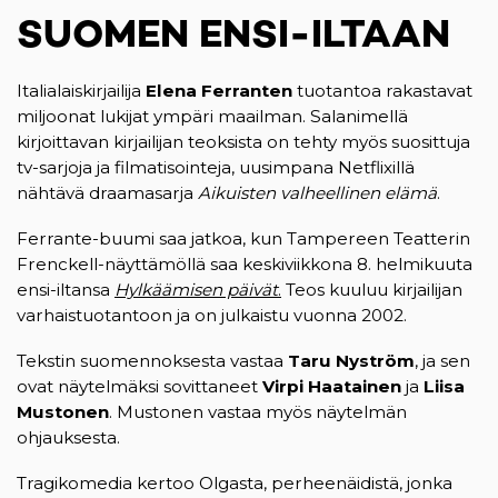
SUOMEN ENSI-ILTAAN
Italialaiskirjailija
Elena Ferranten
tuotantoa rakastavat
miljoonat lukijat ympäri maailman. Salanimellä
kirjoittavan kirjailijan teoksista on tehty myös suosittuja
tv-sarjoja ja filmatisointeja, uusimpana Netflixillä
nähtävä draamasarja
Aikuisten valheellinen elämä
.
Ferrante-buumi saa jatkoa, kun Tampereen Teatterin
Frenckell-näyttämöllä saa keskiviikkona 8. helmikuuta
ensi-iltansa
Hylkäämisen päivät
.
(opens in a new tab)
Teos kuuluu kirjailijan
varhaistuotantoon ja on julkaistu vuonna 2002.
Tekstin suomennoksesta vastaa
Taru Nyström
, ja sen
ovat näytelmäksi sovittaneet
Virpi Haatainen
ja
Liisa
Mustonen
. Mustonen vastaa myös näytelmän
ohjauksesta.
Tragikomedia kertoo Olgasta, perheenäidistä, jonka