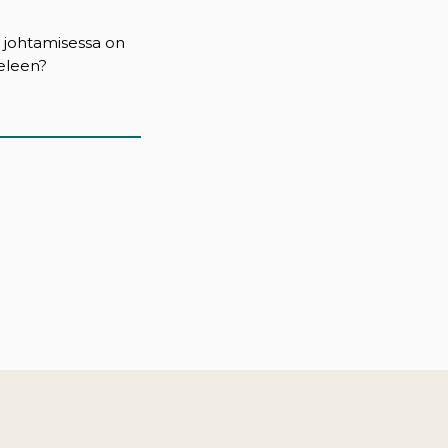
 johtamisessa on
ieleen?
)