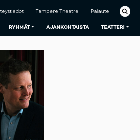
teystiedot
Tampere Theatre
Palaute
RYHMÄT
AJANKOHTAISTA
TEATTERI