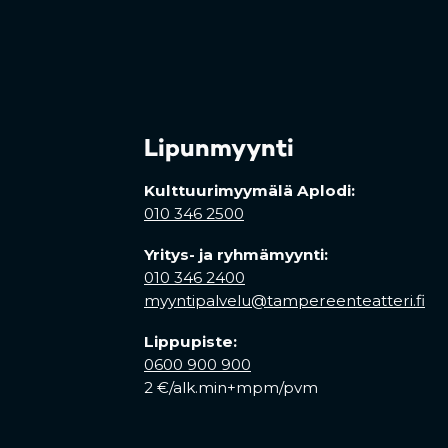
Lipunmyynti
Kulttuurimyymälä Aplodi:
010 346 2500
Yritys- ja ryhmämyynti:
010 346 2400
myyntipalvelu@tampereenteatteri.fi
Lippupiste:
0600 900 900
2 €/alk.min+mpm/pvm