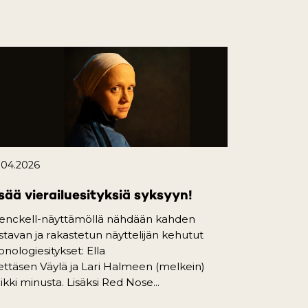
.04.2026
sää vierailuesityksiä syksyyn!
enckell-näyttämöllä nähdään kahden
istavan ja rakastetun näyttelijän kehutut
nologiesitykset: Ella
ttäsen Väylä ja Lari Halmeen (melkein)
ikki minusta. Lisäksi Red Nose...