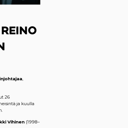
 REINO
N
injohtajaa
,
ut 26
eisintä ja kuulla
n.
kki Vihinen
(1998–