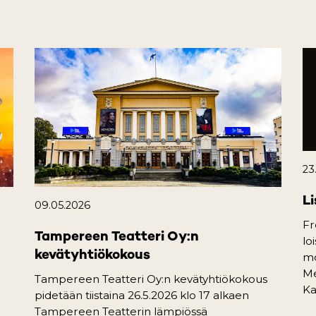
23
Li
09.05.2026
Fr
Tampereen Teatteri Oy:n
lo
kevätyhtiökokous
mo
Me
Tampereen Teatteri Oy:n kevätyhtiökokous
Ka
pidetään tiistaina 26.5.2026 klo 17 alkaen
Tampereen Teatterin lämpiössä