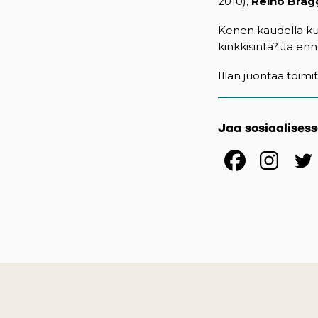
2010),
Reino Brag
Kenen kaudella ku
kinkkisintä? Ja en
Illan juontaa toimi
Jaa sosiaalises
(opens
(op