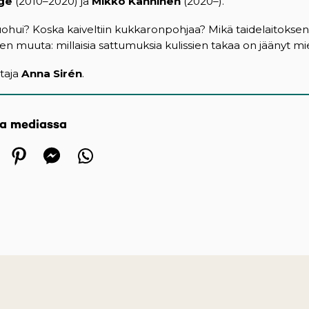
ge
(2010–2020) ja
Mikko Kanninen
(2020–).
ohui? Koska kaiveltiin kukkaronpohjaa? Mikä taidelaitoksen
nen muuta: millaisia sattumuksia kulissien takaa on jäänyt m
ttaja
Anna Sirén
.
sa mediassa
 in a new tab)
ens in a new tab)
(opens in a new tab)
(opens in a new tab)
(opens in a new tab