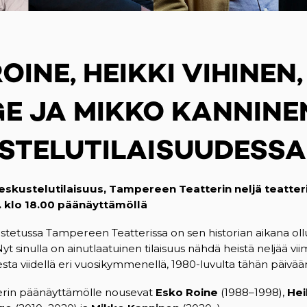
OINE, HEIKKI VIHINEN,
E JA MIKKO KANNINE
STELUTILAISUUDESSA
eskustelutilaisuus, Tampereen Teatterin neljä teatter
. klo 18.00 päänäyttämöllä
tetussa Tampereen Teatterissa on sen historian aikana oll
Nyt sinulla on ainutlaatuinen tilaisuus nähdä heistä neljää viim
esta viidellä eri vuosikymmenellä, 1980-luvulta tähän päivää
rin päänäyttämölle nousevat
Esko Roine
(1988–1998),
Hei