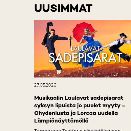
UUSIMMAT
27.05.2026
Musikaalin Laulavat sadepisarat
syksyn lipuista jo puolet myyty –
Chydeniusta ja Lorcaa uudella
Lämpiönäyttämöllä
Tampereen Teatterin näytäntökauden