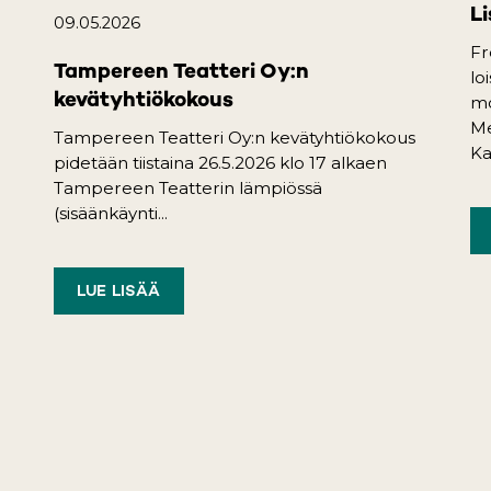
Li
09.05.2026
Fr
Tampereen Teatteri Oy:n
lo
kevätyhtiökokous
mo
Me
Tampereen Teatteri Oy:n kevätyhtiökokous
Ka
pidetään tiistaina 26.5.2026 klo 17 alkaen
Tampereen Teatterin lämpiössä
(sisäänkäynti...
LUE LISÄÄ