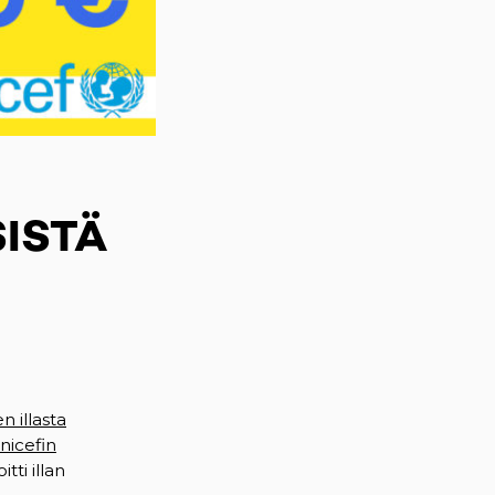
ISTÄ
ew tab)
n illasta
(opens in a new tab)
nicefin
(opens in a new tab)
itti illan