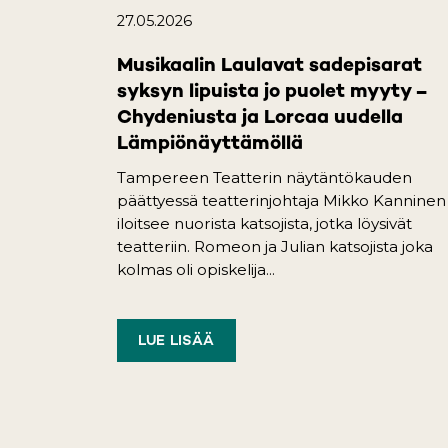
27.05.2026
Musikaalin Laulavat sadepisarat
syksyn lipuista jo puolet myyty –
Chydeniusta ja Lorcaa uudella
Lämpiönäyttämöllä
Tampereen Teatterin näytäntökauden
päättyessä teatterinjohtaja Mikko Kanninen
iloitsee nuorista katsojista, jotka löysivät
teatteriin. Romeon ja Julian katsojista joka
kolmas oli opiskelija...
LUE LISÄÄ