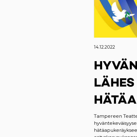
14.12.2022
HYVÄN
LÄHES 
HÄTÄA
Tampereen Teatteri 
hyväntekeväisyyses
hätäapukeräykseen.