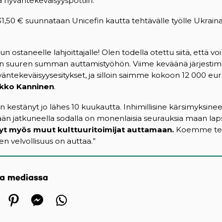
 hyväntekeväisyyspottiin.
931,50 € suunnataan Unicefin kautta tehtävälle työlle Ukrain
ipun ostaneelle lahjoittajalle! Olen todella otettu siitä, että
in suuren summan auttamistyöhön. Viime keväänä järjest
väntekeväisyysesitykset, ja silloin saimme kokoon 12 000 eur
kko Kanninen
.
n kestänyt jo lähes 10 kuukautta. Inhimillisine kärsimyksinee
kään jatkuneella sodalla on monenlaisia seurauksia maan lapsi
t myös muut kulttuuritoimijat auttamaan.
Koemme teat
en velvollisuus on auttaa.”
sa mediassa
 in a new tab)
ens in a new tab)
(opens in a new tab)
(opens in a new tab)
(opens in a new tab