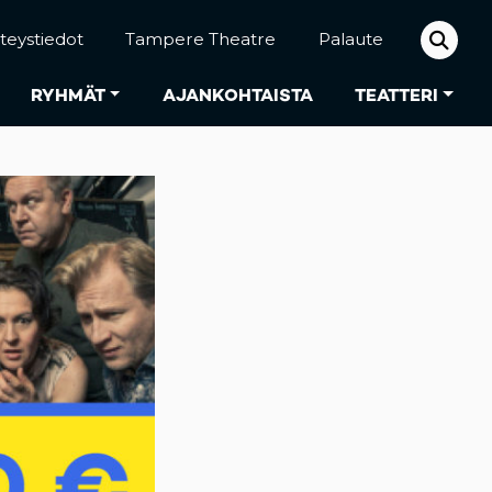
teystiedot
Tampere Theatre
Palaute
RYHMÄT
AJANKOHTAISTA
TEATTERI