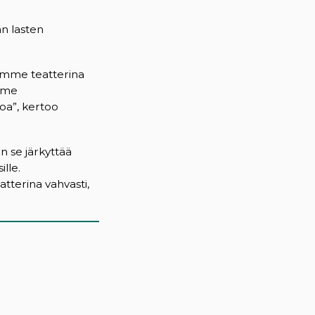
an lasten
 voimme teatterina
imme
oa”, kertoo
n se järkyttää
lle.
terina vahvasti,
)