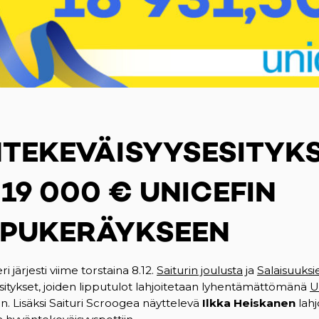
TEKEVÄISYYSESITYKS
19 000 € UNICEFIN
PUKERÄYKSEEN
järjesti viime torstaina 8.12.
Saiturin joulusta
(opens in a n
ja
Salaisuuksie
itykset, joiden lipputulot lahjoitetaan lyhentämättömänä
U
 Lisäksi Saituri Scroogea näyttelevä
Ilkka Heiskanen
lahjo