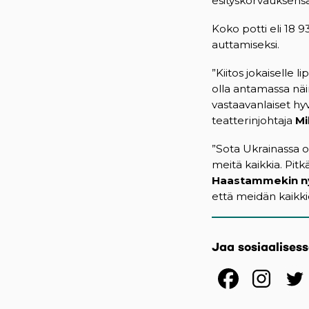
esityskorvauksensa
Koko potti eli 18 
auttamiseksi.
”Kiitos jokaiselle l
olla antamassa nä
vastaavanlaiset hy
teatterinjohtaja
Mi
”Sota Ukrainassa o
meitä kaikkia. Pit
Haastammekin ny
että meidän kaikki
Jaa sosiaalises
(opens
(op