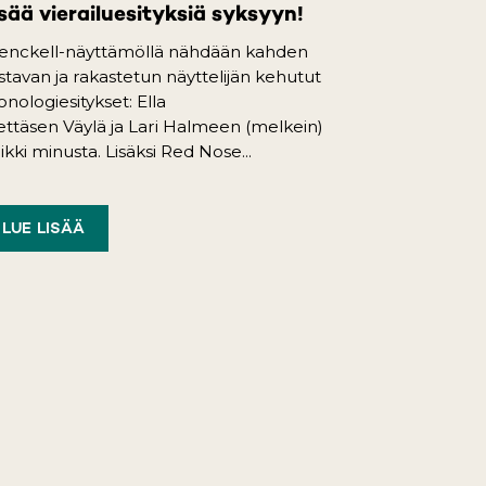
sää vierailuesityksiä syksyyn!
enckell-näyttämöllä nähdään kahden
istavan ja rakastetun näyttelijän kehutut
nologiesitykset: Ella
ttäsen Väylä ja Lari Halmeen (melkein)
ikki minusta. Lisäksi Red Nose...
LUE LISÄÄ