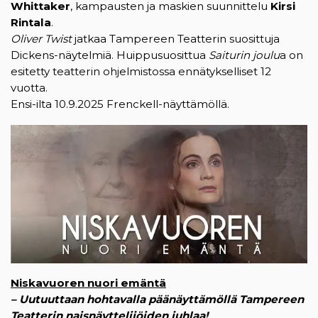
Whittaker
, kampausten ja maskien suunnittelu
Kirsi
Rintala
.
Oliver Twist
jatkaa Tampereen Teatterin suosittuja
Dickens-näytelmiä. Huippusuosittua
Saiturin joulu
a on
esitetty teatterin ohjelmistossa ennätykselliset 12
vuotta.
Ensi-ilta 10.9.2025 Frenckell-näyttämöllä.
Niskavuoren nuori emäntä
– Uutuuttaan hohtavalla päänäyttämöllä Tampereen
Teatterin naisnäyttelijöiden juhlaa!