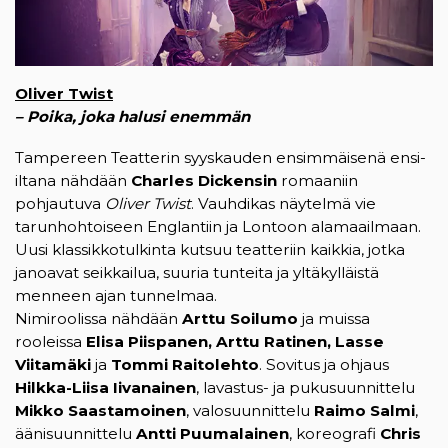
Oliver Twist
– Poika, joka halusi enemmän
Tampereen Teatterin syyskauden ensimmäisenä ensi-
iltana nähdään
Charles Dickensin
romaaniin
pohjautuva
Oliver Twist
. Vauhdikas näytelmä vie
tarunhohtoiseen Englantiin ja Lontoon alamaailmaan.
Uusi klassikkotulkinta kutsuu teatteriin kaikkia, jotka
janoavat seikkailua, suuria tunteita ja yltäkylläistä
menneen ajan tunnelmaa.
Nimiroolissa nähdään
Arttu Soilumo
ja muissa
rooleissa
Elisa Piispanen, Arttu Ratinen, Lasse
Viitamäki
ja
Tommi Raitolehto
. Sovitus ja ohjaus
Hilkka-Liisa Iivanainen
, lavastus- ja pukusuunnittelu
Mikko Saastamoinen
, valosuunnittelu
Raimo Salmi
,
äänisuunnittelu
Antti Puumalainen
, koreografi
Chris