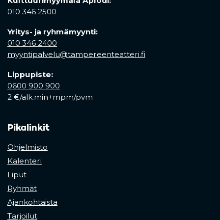
Kulttuurimyymälä Aplodi:
010 346 2500
Yritys- ja ryhmämyynti:
010 346 2400
myyntipalvelu@tampereenteatteri.fi
Lippupiste:
0600 900 900
2 €/alk.min+mpm/pvm
Pikalinkit
Ohjelmisto
Kalenteri
Liput
Ryhmät
Ajankohtaista
Tarjoilut