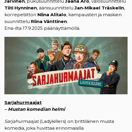
Järvinen
, pukusuunnittelu
Jaana Aro
, valosuunnittelu
Tiiti Hynninen
, äänisuunnittelu
Jan-Mikael Träskelin
,
korrepetiittori
Niina Alitalo
, kampausten ja maskien
suunnittelu
Riina Vänttinen
.
Ensi-ilta 17.9.2025 päänäyttämöllä.
Sarjahurmaajat
– Mustan komedian helmi
Sarjahurmaajat
(Ladykillers) on brittiläinen musta
komedia, joka huvittaa erinomaisilla