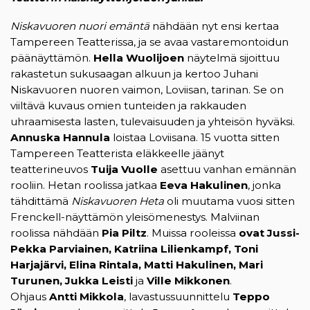
Niskavuoren nuori emäntä
nähdään nyt ensi kertaa
Tampereen Teatterissa, ja se avaa vastaremontoidun
päänäyttämön.
Hella Wuolijoen
näytelmä sijoittuu
rakastetun sukusaagan alkuun ja kertoo Juhani
Niskavuoren nuoren vaimon, Loviisan, tarinan. Se on
viiltävä kuvaus omien tunteiden ja rakkauden
uhraamisesta lasten, tulevaisuuden ja yhteisön hyväksi.
Annuska Hannula
loistaa Loviisana. 15 vuotta sitten
Tampereen Teatterista eläkkeelle jäänyt
teatterineuvos
Tuija Vuolle
asettuu vanhan emännän
rooliin. Hetan roolissa jatkaa
Eeva Hakulinen
, jonka
tähdittämä
Niskavuoren Heta
oli muutama vuosi sitten
Frenckell-näyttämön yleisömenestys. Malviinan
roolissa nähdään
Pia Piltz
. Muissa rooleissa
ovat Jussi-
Pekka Parviainen, Katriina Lilienkampf, Toni
Harjajärvi, Elina Rintala, Matti Hakulinen, Mari
Turunen, Jukka Leisti
ja
Ville Mikkonen
.
Ohjaus
Antti Mikkola
, lavastussuunnittelu
Teppo