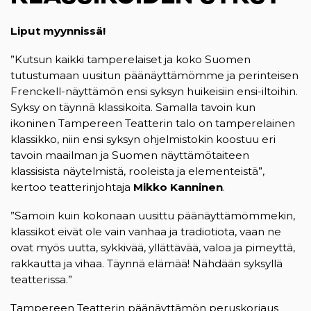
Liput myynnissä!
”Kutsun kaikki tamperelaiset ja koko Suomen
tutustumaan uusitun päänäyttämömme ja perinteisen
Frenckell-näyttämön ensi syksyn huikeisiin ensi-iltoihin.
Syksy on täynnä klassikoita. Samalla tavoin kun
ikoninen Tampereen Teatterin talo on tamperelainen
klassikko, niin ensi syksyn ohjelmistokin koostuu eri
tavoin maailman ja Suomen näyttämötaiteen
klassisista näytelmistä, rooleista ja elementeistä”,
kertoo teatterinjohtaja
Mikko Kanninen
.
”Samoin kuin kokonaan uusittu päänäyttämömmekin,
klassikot eivät ole vain vanhaa ja tradiotiota, vaan ne
ovat myös uutta, sykkivää, yllättävää, valoa ja pimeyttä,
rakkautta ja vihaa. Täynnä elämää! Nähdään syksyllä
teatterissa.”
Tampereen Teatterin päänäyttämön peruskorjaus