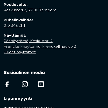
Postiosoite:
Keskustori 2,
33100 Tampere
Puhelinvaihde:
010 346 2111
Näyttämöt:
Päänäyttämö, Keskustori 2
Frenckell-näyttämö, Frenckellinaukio 2
Uudet näyttämöt
Sosiaalinen media
(opens in a new tab)
(opens in a new tab)
(opens in a new ta
Lipunmyynti