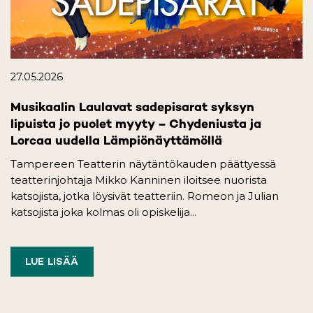
27.05.2026
Musikaalin Laulavat sadepisarat syksyn
lipuista jo puolet myyty – Chydeniusta ja
Lorcaa uudella Lämpiönäyttämöllä
Tampereen Teatterin näytäntökauden päättyessä
teatterinjohtaja Mikko Kanninen iloitsee nuorista
katsojista, jotka löysivät teatteriin. Romeon ja Julian
katsojista joka kolmas oli opiskelija...
LUE LISÄÄ