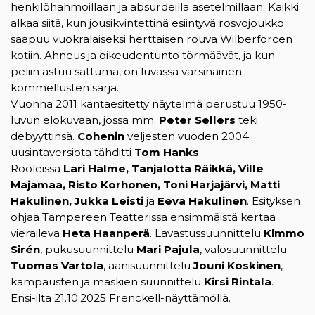
henkilöhahmoillaan ja absurdeilla asetelmillaan. Kaikki
alkaa siitä, kun jousikvintettinä esiintyvä rosvojoukko
saapuu vuokralaiseksi herttaisen rouva Wilberforcen
kotiin. Ahneus ja oikeudentunto törmäävät, ja kun
peliin astuu sattuma, on luvassa varsinainen
kommellusten sarja.
Vuonna 2011 kantaesitetty näytelmä perustuu 1950-
luvun elokuvaan, jossa mm.
Peter Sellers
teki
debyyttinsä.
Cohenin
veljesten vuoden 2004
uusintaversiota tähditti
Tom Hanks
.
Rooleissa
Lari Halme, Tanjalotta Räikkä, Ville
Majamaa, Risto Korhonen, Toni Harjajärvi, Matti
Hakulinen, Jukka Leisti
ja
Eeva Hakulinen
. Esityksen
ohjaa Tampereen Teatterissa ensimmäistä kertaa
vieraileva
Heta Haanperä
. Lavastussuunnittelu
Kimmo
Sirén
, pukusuunnittelu
Mari Pajula
, valosuunnittelu
Tuomas Vartola
, äänisuunnittelu
Jouni Koskinen
,
kampausten ja maskien suunnittelu
Kirsi Rintala
.
Ensi-ilta 21.10.2025 Frenckell-näyttämöllä.