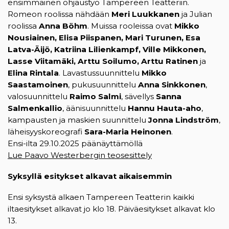
ensimmäinen ohjaustyö Tampereen Teatteriin.
Romeon roolissa nähdään
Meri Luukkanen
ja Julian
roolissa
Anna Böhm
. Muissa rooleissa ovat
Mikko
Nousiainen, Elisa Piispanen, Mari Turunen, Esa
Latva-Äijö, Katriina Lilienkampf, Ville Mikkonen,
Lasse Viitamäki, Arttu Soilumo, Arttu Ratinen
ja
Elina Rintala
. Lavastussuunnittelu
Mikko
Saastamoinen
, pukusuunnittelu
Anna Sinkkonen
,
valosuunnittelu
Raimo Salmi
, sävellys
Sanna
Salmenkallio
, äänisuunnittelu
Hannu Hauta-aho
,
kampausten ja maskien suunnittelu
Jonna Lindström
,
läheisyyskoreografi
Sara-Maria Heinonen
.
Ensi-ilta 29.10.2025 päänäyttämöllä
Lue Paavo Westerbergin teosesittely
Syksyllä esitykset alkavat aikaisemmin
Ensi syksystä alkaen Tampereen Teatterin kaikki
iltaesitykset alkavat jo klo 18. Päiväesitykset alkavat klo
13.