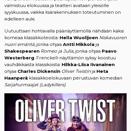
valmistuu elokuussa ja teatteri avataan yleisölle
syyskuussa, vaikka lisärakennuksen toteutuminen on
edelleen auki.
Uutuuttaan hohtavalla päänäyttämöllä nähdään kaksi
komeaa klassikkoteosta:
Hella Wuolijoen
Niskavuoren
nuori emäntä
, jonka ohjaa
Antti Mikkola
ja
Shakespearen
Romeo ja Julia
, jonka ohjaa
Paavo
Westerberg
. Frenckell-näyttämön syksy koostuu
vauhdikkaista klassikoista:
Hilkka-Liisa Iivanainen
ohjaa
Charles Dickensin
Oliver Twistin
ja
Heta
Haanperä
klassikkoelokuvaan perustuvan komedian
Sarjahurmaajat (Ladykillers).