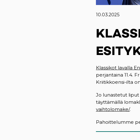
10.03.2025
KLASS
ESITY
Klassikot lavalla
perjantaina 11.4. 
Kriitikkoensi-ilta on
Jo lunastetut liput 
täyttämällä loma
vaihtolomake/
.
Pahoittelumme per