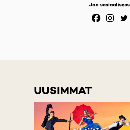
Jaa sosiaalises
(opens
(op
UUSIMMAT