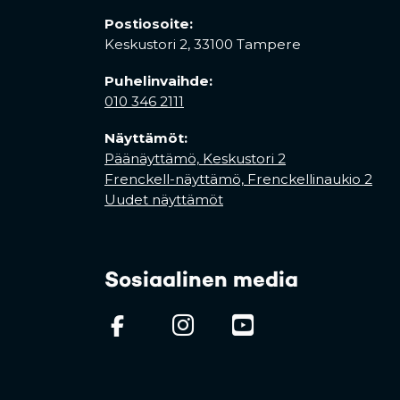
Postiosoite:
Keskustori 2,
33100 Tampere
Puhelinvaihde:
010 346 2111
Näyttämöt:
Päänäyttämö, Keskustori 2
Frenckell-näyttämö, Frenckellinaukio 2
Uudet näyttämöt
Sosiaalinen media
(opens in a new tab)
(opens in a new
(opens in 