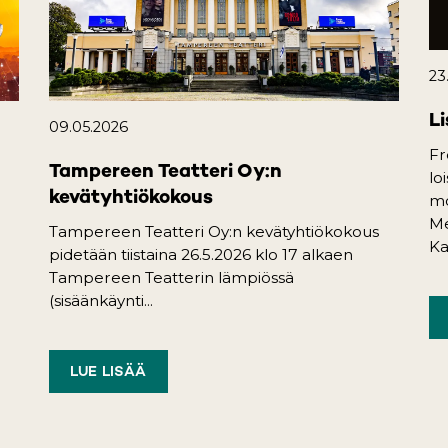
23
Li
09.05.2026
Fr
Tampereen Teatteri Oy:n
lo
kevätyhtiökokous
mo
Me
Tampereen Teatteri Oy:n kevätyhtiökokous
Ka
pidetään tiistaina 26.5.2026 klo 17 alkaen
Tampereen Teatterin lämpiössä
(sisäänkäynti...
LUE LISÄÄ