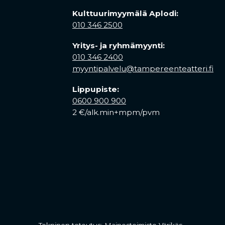
Kulttuurimyymälä Aplodi:
010 346 2500
Yritys- ja ryhmämyynti:
010 346 2400
myyntipalvelu@tampereenteatteri.fi
Lippupiste:
0600 900 900
2 €/alk.min+mpm/pvm
 tab)
a new tab)
(opens in a 