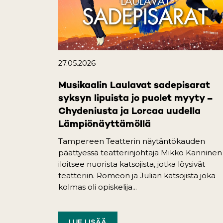
27.05.2026
Musikaalin Laulavat sadepisarat
syksyn lipuista jo puolet myyty –
Chydeniusta ja Lorcaa uudella
Lämpiönäyttämöllä
Tampereen Teatterin näytäntökauden
päättyessä teatterinjohtaja Mikko Kanninen
iloitsee nuorista katsojista, jotka löysivät
teatteriin. Romeon ja Julian katsojista joka
kolmas oli opiskelija...
LUE LISÄÄ