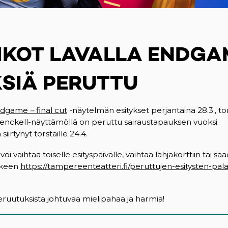
IKOT LAVALLA ENDGA
KSIÄ PERUTTU
 Endgame
–
final cut
-näytelmän esitykset perjantaina 28.3., tors
Frenckell-näyttämöllä on peruttu sairaustapauksen vuoksi.
 siirtynyt torstaille 24.4.
voi vaihtaa toiselle esityspäivälle, vaihtaa lahjakorttiin tai sa
kkeen
https://tampereenteatteri.fi/peruttujen-esitysten-pala
uutuksista johtuvaa mielipahaa ja harmia!