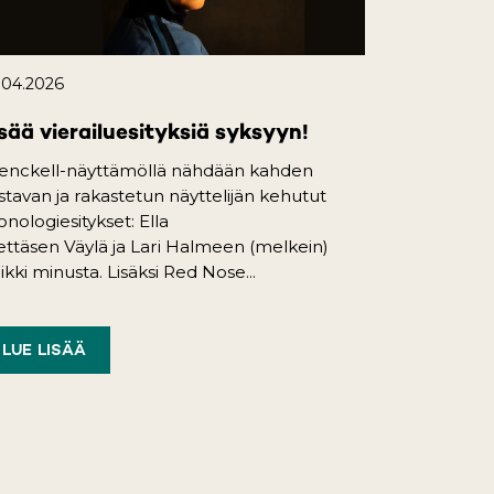
.04.2026
sää vierailuesityksiä syksyyn!
enckell-näyttämöllä nähdään kahden
istavan ja rakastetun näyttelijän kehutut
nologiesitykset: Ella
ttäsen Väylä ja Lari Halmeen (melkein)
ikki minusta. Lisäksi Red Nose...
LUE LISÄÄ