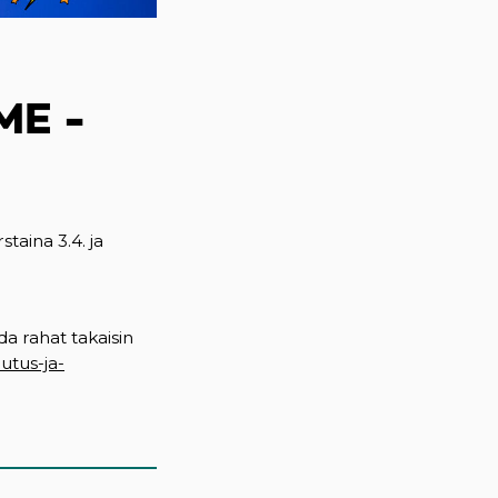
ME -
taina 3.4. ja
ada rahat takaisin
utus-ja-