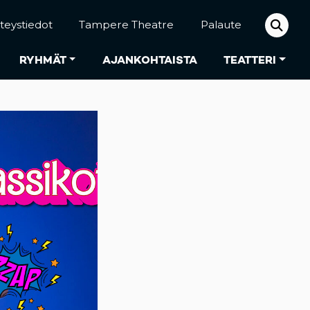
teystiedot
Tampere Theatre
Palaute
RYHMÄT
AJANKOHTAISTA
TEATTERI