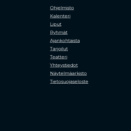
Ohjelmisto
Kalenteri
Liput
Ryhmät
Ajankohtaista
Tarjoilut
Teatteri
Yhteystiedot
Näytelmäarkisto
Tietosuojaseloste
new tab)