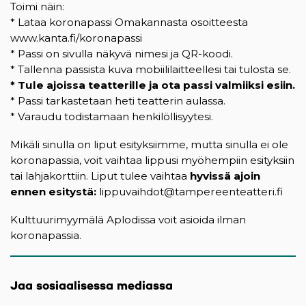
Toimi näin:
* Lataa koronapassi Omakannasta osoitteesta
www.kanta.fi/koronapassi
* Passi on sivulla näkyvä nimesi ja QR-koodi.
* Tallenna passista kuva mobiililaitteellesi tai tulosta se.
* Tule ajoissa teatterille ja ota passi valmiiksi esiin.
* Passi tarkastetaan heti teatterin aulassa.
* Varaudu todistamaan henkilöllisyytesi.
Mikäli sinulla on liput esityksiimme, mutta sinulla ei ole
koronapassia, voit vaihtaa lippusi myöhempiin esityksiin
tai lahjakorttiin. Liput tulee vaihtaa
hyvissä ajoin
ennen esitystä:
lippuvaihdot@tampereenteatteri.fi
Kulttuurimyymälä Aplodissa voit asioida ilman
koronapassia.
Jaa sosiaalisessa mediassa