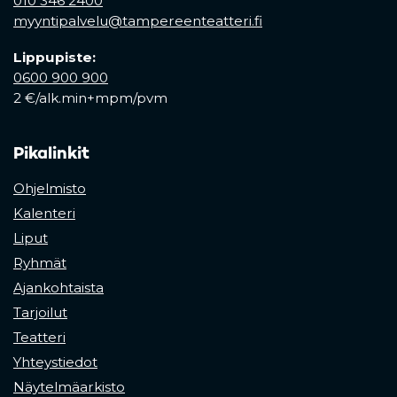
010 346 2400
myyntipalvelu@tampereenteatteri.fi
Lippupiste:
0600 900 900
2 €/alk.min+mpm/pvm
Pikalinkit
Ohjelmisto
Kalenteri
Liput
Ryhmät
Ajankohtaista
Tarjoilut
Teatteri
Yhteystiedot
Näytelmäarkisto