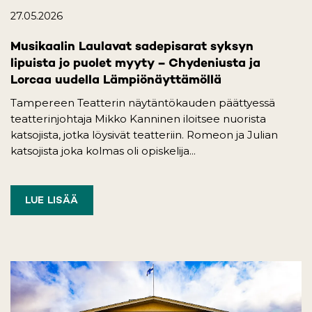
27.05.2026
Musikaalin Laulavat sadepisarat syksyn
lipuista jo puolet myyty – Chydeniusta ja
Lorcaa uudella Lämpiönäyttämöllä
Tampereen Teatterin näytäntökauden päättyessä
teatterinjohtaja Mikko Kanninen iloitsee nuorista
katsojista, jotka löysivät teatteriin. Romeon ja Julian
katsojista joka kolmas oli opiskelija...
LUE LISÄÄ