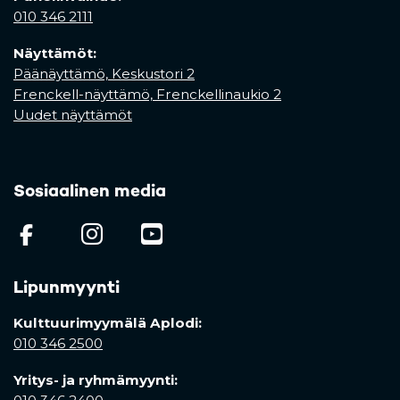
010 346 2111
Näyttämöt:
Päänäyttämö, Keskustori 2
Frenckell-näyttämö, Frenckellinaukio 2
Uudet näyttämöt
Sosiaalinen media
(opens in a new tab)
(opens in a new tab)
(opens in a new ta
Lipunmyynti
Kulttuurimyymälä Aplodi:
010 346 2500
Yritys- ja ryhmämyynti: