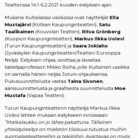
Teatterissa 14.1-6.2.2021 kuuden esityksen ajan.
Mukana
Kultaisessa vasikassa
ovat näyttelijät
Ella
Mustajärvi
(Kotkan Kaupunginteatteri),
Satu
Taalikainen
(Kouvolan Teatteri),
Ritva Grönberg
(Kuopion Kaupunginteatteri),
Markus Ilkka Uolevi
(Turun Kaupunginteatteri) ja
Saara Jokiaho
(Jyväskylän Kaupunginteatteri/Teatteri Eurooppa
Neljä). Esityksen ohjaa, sovittaa ja lavastaa
taiteilijaprofessori Mikko Roiha, jolle
Kultainen vasikka
on samalla hänen neljäs Jotuni-ohjauksensa.
Pukusuunnittelusta vastaa
Taina Sivonen
,
äänisuunnittelusta ja graafisesta suunnittelusta
Moe
Mustafa
(Vapaa Teatteri).
Turun Kaupunginteatterin näyttelijä Markus Ilkka
Uolevi lähtee mukaan esitykseen innoissaan:
”Matkalaukku on jo lähes pakattuna. Tällainen
yhteistyöesitys on mieletön tilaisuus tutustua muihin
suomalaisteattereihin ja tekijöihin. Avartavaa on myös