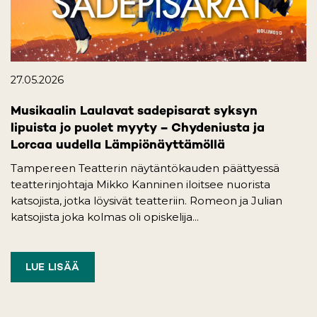
27.05.2026
Musikaalin Laulavat sadepisarat syksyn
lipuista jo puolet myyty – Chydeniusta ja
Lorcaa uudella Lämpiönäyttämöllä
Tampereen Teatterin näytäntökauden päättyessä
teatterinjohtaja Mikko Kanninen iloitsee nuorista
katsojista, jotka löysivät teatteriin. Romeon ja Julian
katsojista joka kolmas oli opiskelija...
LUE LISÄÄ