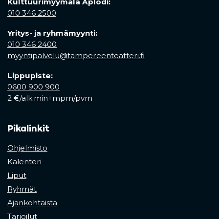
Kulttuurimyymälä Aplodi:
010 346 2500
Yritys- ja ryhmämyynti:
010 346 2400
myyntipalvelu@tampereenteatteri.fi
Lippupiste:
0600 900 900
2 €/alk.min+mpm/pvm
Pikalinkit
Ohjelmisto
Kalenteri
Liput
Ryhmät
Ajankohtaista
Tarjoilut