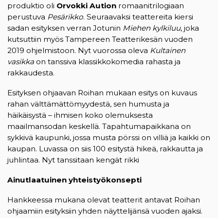
produktio oli
Orvokki Aution
romaanitrilogiaan
perustuva
Pesärikko
. Seuraavaksi teattereita kiersi
sadan esityksen verran Jotunin
Miehen kylkiluu
, joka
kutsuttiin myös Tampereen Teatterikesän vuoden
2019 ohjelmistoon. Nyt vuorossa oleva
Kultainen
vasikka
on tanssiva klassikkokomedia rahasta ja
rakkaudesta.
Esityksen ohjaavan Roihan mukaan esitys on kuvaus
rahan välttämättömyydestä, sen humusta ja
häikäisystä – ihmisen koko olemuksesta
maailmansodan keskellä. Tapahtumapaikkana on
sykkivä kaupunki, jossa musta pörssi on villiä ja kaikki on
kaupan. Luvassa on siis 100 esitystä hikeä, rakkautta ja
juhlintaa. Nyt tanssitaan kengät rikki
Ainutlaatuinen yhteistyökonsepti
Hankkeessa mukana olevat teatterit antavat Roihan
ohjaamiin esityksiin yhden näyttelijänsä vuoden ajaksi.