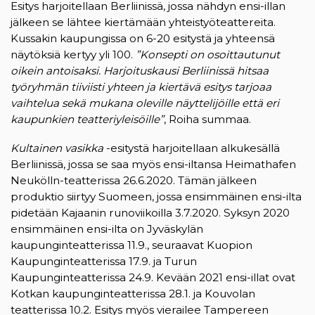
Esitys harjoitellaan Berliinissä, jossa nähdyn ensi-illan
jälkeen se lähtee kiertämään yhteistyöteattereita.
Kussakin kaupungissa on 6-20 esitystä ja yhteensä
näytöksiä kertyy yli 100.
”Konsepti on osoittautunut
oikein antoisaksi. Harjoituskausi Berliinissä hitsaa
työryhmän tiiviisti yhteen ja kiertävä esitys tarjoaa
vaihtelua sekä mukana oleville näyttelijöille että eri
kaupunkien teatteriyleisöille”
, Roiha summaa.
Kultainen vasikka
-esitystä harjoitellaan alkukesällä
Berliinissä, jossa se saa myös ensi-iltansa Heimathafen
Neukölln-teatterissa 26.6.2020. Tämän jälkeen
produktio siirtyy Suomeen, jossa ensimmäinen ensi-ilta
pidetään Kajaanin runoviikoilla 3.7.2020. Syksyn 2020
ensimmäinen ensi-ilta on Jyväskylän
kaupunginteatterissa 11.9., seuraavat Kuopion
Kaupunginteatterissa 17.9. ja Turun
Kaupunginteatterissa 24.9. Kevään 2021 ensi-illat ovat
Kotkan kaupunginteatterissa 28.1. ja Kouvolan
teatterissa 10.2. Esitys myös vierailee Tampereen