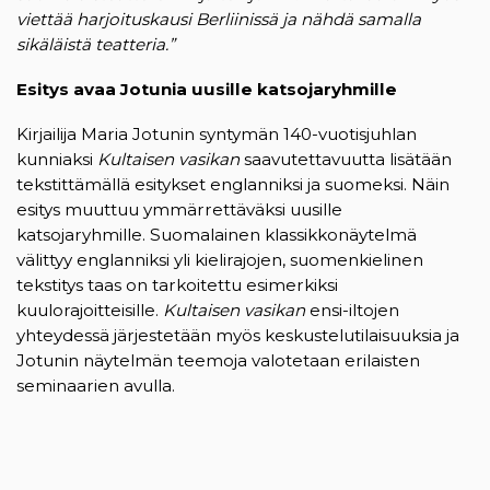
viettää harjoituskausi Berliinissä ja nähdä samalla
sikäläistä teatteria.”
Esitys avaa Jotunia uusille katsojaryhmille
Kirjailija Maria Jotunin syntymän 140-vuotisjuhlan
kunniaksi
Kultaisen vasikan
saavutettavuutta lisätään
tekstittämällä esitykset englanniksi ja suomeksi. Näin
esitys muuttuu ymmärrettäväksi uusille
katsojaryhmille. Suomalainen klassikkonäytelmä
välittyy englanniksi yli kielirajojen, suomenkielinen
tekstitys taas on tarkoitettu esimerkiksi
kuulorajoitteisille.
Kultaisen vasikan
ensi-iltojen
yhteydessä järjestetään myös keskustelutilaisuuksia ja
Jotunin näytelmän teemoja valotetaan erilaisten
seminaarien avulla.