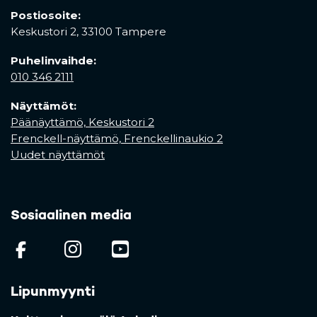
Postiosoite:
Keskustori 2,
33100 Tampere
Puhelinvaihde:
010 346 2111
Näyttämöt:
Päänäyttämö, Keskustori 2
Frenckell-näyttämö, Frenckellinaukio 2
Uudet näyttämöt
Sosiaalinen media
(opens in a new tab)
(opens in a new tab)
(opens in a new ta
Lipunmyynti