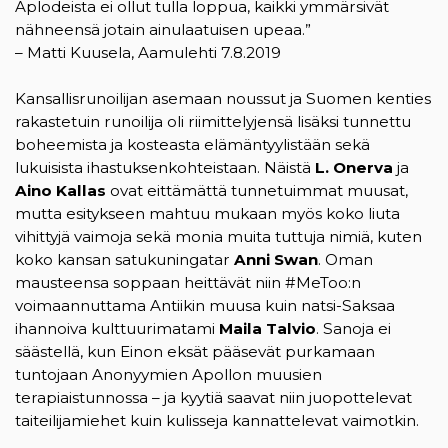
Aplodeista ei ollut tulla loppua, kaikki ymmärsivät
nähneensä jotain ainulaatuisen upeaa.”
– Matti Kuusela, Aamulehti 7.8.2019
Kansallisrunoilijan asemaan noussut ja Suomen kenties
rakastetuin runoilija oli riimittelyjensä lisäksi tunnettu
boheemista ja kosteasta elämäntyylistään sekä
lukuisista ihastuksenkohteistaan. Näistä
L. Onerva
ja
Aino Kallas
ovat eittämättä tunnetuimmat muusat,
mutta esitykseen mahtuu mukaan myös koko liuta
vihittyjä vaimoja sekä monia muita tuttuja nimiä, kuten
koko kansan satukuningatar
Anni Swan
. Oman
mausteensa soppaan heittävät niin #MeToo:n
voimaannuttama Antiikin muusa kuin natsi-Saksaa
ihannoiva kulttuurimatami
Maila Talvio
. Sanoja ei
säästellä, kun Einon eksät pääsevät purkamaan
tuntojaan Anonyymien Apollon muusien
terapiaistunnossa – ja kyytiä saavat niin juopottelevat
taiteilijamiehet kuin kulisseja kannattelevat vaimotkin.