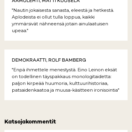
AAMULEHTI, MATTI KUUSELA
"Nautin jokaisesta sanasta, eleestä ja hetkestä.
Aplodeista ei ollut tulla loppua, kaikki
ymmärsivät nähneensä jotain ainulaatuisen
upeaa."
DEMOKRAATTI, ROLF BAMBERG
"Enpä ihmettele menestystä. Eino Leinon eksät
on todellinen täyspakkaus monologitaidetta:
paljon kirpeää huumoria, kulttuurihistoriaa,
patsaidenkaatoa ja muusa-käsitteen ironisointia"
Katsojakommentit