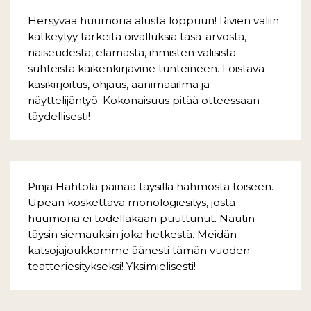
Hersyvää huumoria alusta loppuun! Rivien väliin
kätkeytyy tärkeitä oivalluksia tasa-arvosta,
naiseudesta, elämästä, ihmisten välisistä
suhteista kaikenkirjavine tunteineen. Loistava
käsikirjoitus, ohjaus, äänimaailma ja
näyttelijäntyö. Kokonaisuus pitää otteessaan
täydellisesti!
Pinja Hahtola painaa täysillä hahmosta toiseen.
Upean koskettava monologiesitys, josta
huumoria ei todellakaan puuttunut. Nautin
täysin siemauksin joka hetkestä. Meidän
katsojajoukkomme äänesti tämän vuoden
teatteriesitykseksi! Yksimielisesti!