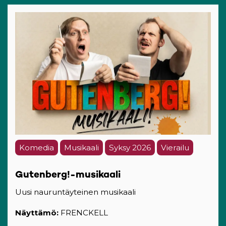
Komedia
Musikaali
Syksy 2026
Vierailu
Gutenberg!-musikaali
Uusi nauruntäyteinen musikaali
Näyttämö:
FRENCKELL