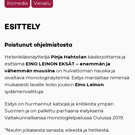
Komedia
Vierailu
ESITTELY
Poistunut ohjelmistosta
Helsinkiläisnäyttelijä
Pinja Hahtolan
käsikirjoittama ja
esittämä
EINO LEINON EKSÄT – enemmän ja
vähemmän muusina
on hulvattoman hauska ja
oivaltava monologinäytelmä. Esitys marssittaa nimensä
mukaisesti lavalle koko joukon
Eino Leinon
sydämenvalittuja.
Esitys on hurmannut katsojia ja kriitikoita ympäri
Suomen ja on palkittu parhaana esityksenä
Valtakunnallisessa monologikilpailussa Oulussa 2019.
”Nautin jokaisesta sanasta, eleestä ja hetkestä.