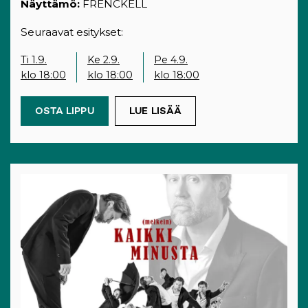
Näyttämö:
FRENCKELL
Seuraavat esitykset:
Ti 1.9.
Ke 2.9.
Pe 4.9.
klo 18:00
klo 18:00
klo 18:00
OSTA LIPPU
(OPENS IN A NEW TAB)
LUE LISÄÄ