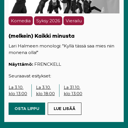
Komedia
Syksy 2026
Vierailu
(melkein) Kaikki minusta
Lari Halmeen monologi: "Kyllä tässä saa mies niin
monena olla!"
Näyttämö:
FRENCKELL
Seuraavat esitykset:
La 3.10.
La 3.10.
La 31.10.
klo 13:00
klo 18:00
klo 13:00
OSTA LIPPU
(OPENS IN A NEW TAB)
LUE LISÄÄ