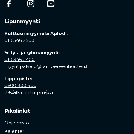
(opens in a new tab)
(opens in a new tab)
(opens in a new ta
Lipunmyynti
Kulttuurimyymälä Aplodi:
010 346 2500
Yritys- ja ryhmämyynti:
010 346 2400
myyntipalvelu@tampereenteatteri.fi
Lippupiste:
0600 900 900
2 €/alk.min+mpm/pvm
Pikalinkit
Ohjelmisto
Kalenteri