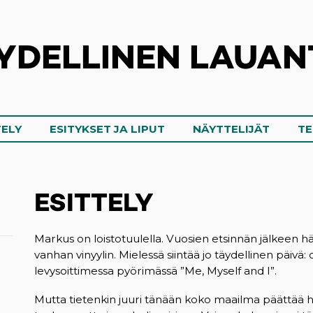
YDELLINEN LAUAN
TELY
ESITYKSET JA LIPUT
NÄYTTELIJÄT
TE
ESITTELY
Markus on loistotuulella. Vuosien etsinnän jälkeen h
vanhan vinyylin. Mielessä siintää jo täydellinen päi
levysoittimessa pyörimässä ”Me, Myself and I”.
Mutta tietenkin juuri tänään koko maailma päättää hä