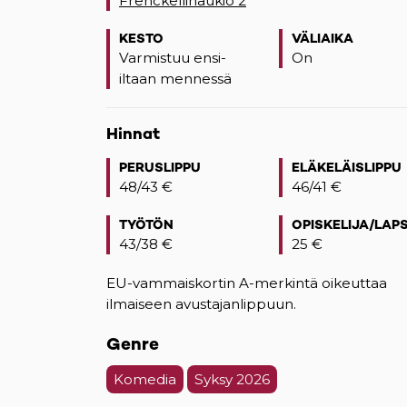
Frenckellinaukio 2
(opens in a new tab)
KESTO
VÄLIAIKA
Varmistuu ensi-
On
iltaan mennessä
Hinnat
PERUSLIPPU
ELÄKELÄISLIPPU
48/43 €
46/41 €
TYÖTÖN
OPISKELIJA/LAPS
43/38 €
25 €
EU-vammaiskortin A-merkintä oikeuttaa
ilmaiseen avustajanlippuun.
Genre
Komedia
Syksy 2026