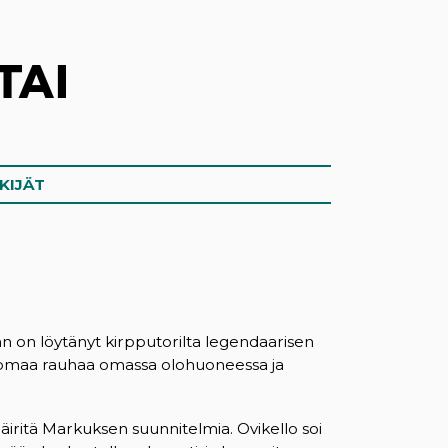
TAI
KIJÄT
än on löytänyt kirpputorilta legendaarisen
vä: omaa rauhaa omassa olohuoneessa ja
iritä Markuksen suunnitelmia. Ovikello soi