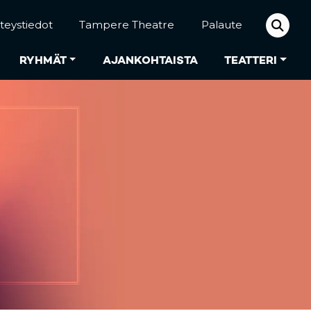
teystiedot
Tampere Theatre
Palaute
RYHMÄT
AJANKOHTAISTA
TEATTERI