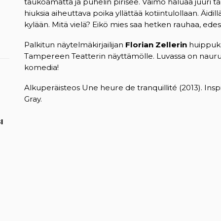
taukoamatta ja puhelin pirisee. Vaimo haluaa juuri tä
hiuksia aiheuttava poika yllättää kotiintulollaan. Äidi
kylään. Mitä vielä? Eikö mies saa hetken rauhaa, ed
Palkitun näytelmäkirjailijan
Florian Zellerin
huippuk
Tampereen Teatterin näyttämölle. Luvassa on naurua, y
komedia!
Alkuperäisteos Une heure de tranquillité (2013). In
Gray.
I