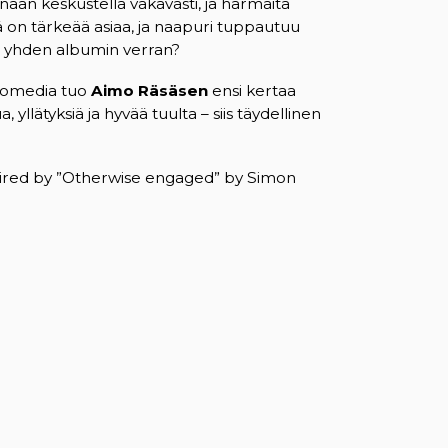
nään keskustella vakavasti, ja harmaita
llä on tärkeää asiaa, ja naapuri tuppautuu
es yhden albumin verran?
omedia tuo
Aimo Räsäsen
ensi kertaa
llätyksiä ja hyvää tuulta – siis täydellinen
spired by ”Otherwise engaged” by Simon