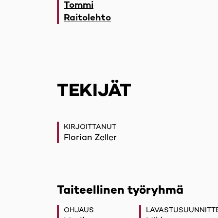
Tommi
Raitolehto
TEKIJÄT
KIRJOITTANUT
Florian Zeller
Taiteellinen työryhmä
OHJAUS
LAVASTUSUUNNITT