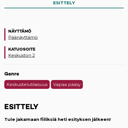
ESITTELY
NÄYTTÄMÖ
Päänäyttämö
KATUOSOITE
Keskustori 2
(opens in a new tab)
Genre
Keskustelutilaisuus
Vapaa pääsy
ESITTELY
Tule jakamaan fiiliksiä heti esityksen jälkeen!