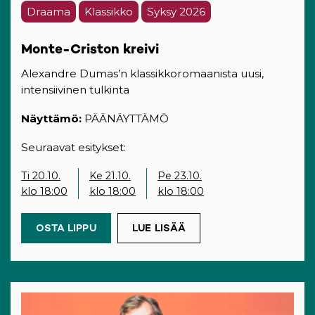
Draama
Klassikko
Syksy 2026
Monte-Criston kreivi
Alexandre Dumas’n klassikkoromaanista uusi,
intensiivinen tulkinta
Näyttämö:
PÄÄNÄYTTÄMÖ
Seuraavat esitykset:
Ti 20.10.
Ke 21.10.
Pe 23.10.
klo 18:00
klo 18:00
klo 18:00
OSTA LIPPU
(OPENS IN A NEW TAB)
LUE LISÄÄ