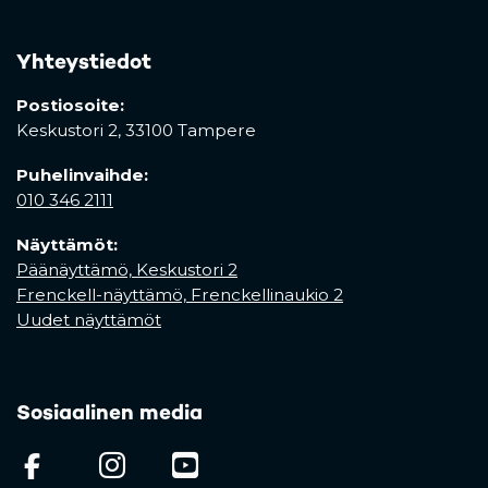
Yhteystiedot
Postiosoite:
Keskustori 2,
33100 Tampere
Puhelinvaihde:
010 346 2111
Näyttämöt:
Päänäyttämö, Keskustori 2
Frenckell-näyttämö, Frenckellinaukio 2
Uudet näyttämöt
Sosiaalinen media
(opens in a new tab)
(opens in a new tab)
(opens in a new ta