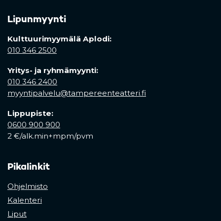
Lipunmyynti
Kulttuurimyymälä Aplodi:
010 346 2500
Yritys- ja ryhmämyynti:
010 346 2400
myyntipalvelu@tampereenteatteri.fi
Lippupiste:
0600 900 900
2 €/alk.min+mpm/pvm
Pikalinkit
Ohjelmisto
Kalenteri
Liput