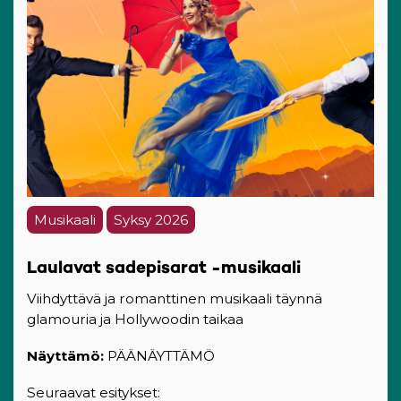
Musikaali
Syksy 2026
Laulavat sadepisarat -musikaali
Viihdyttävä ja romanttinen musikaali täynnä
glamouria ja Hollywoodin taikaa
Näyttämö:
PÄÄNÄYTTÄMÖ
Seuraavat esitykset: