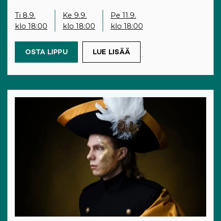
Ti 8.9.
Ke 9.9.
Pe 11.9.
klo 18:00
klo 18:00
klo 18:00
OSTA LIPPU
(OPENS IN A NEW TAB)
LUE LISÄÄ