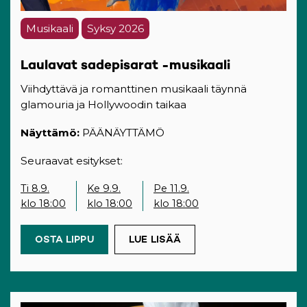
Musikaali
Syksy 2026
Laulavat sadepisarat -musikaali
Viihdyttävä ja romanttinen musikaali täynnä
glamouria ja Hollywoodin taikaa
Näyttämö:
PÄÄNÄYTTÄMÖ
Seuraavat esitykset:
Ti 8.9.
Ke 9.9.
Pe 11.9.
klo 18:00
klo 18:00
klo 18:00
OSTA LIPPU
(OPENS IN A NEW TAB)
LUE LISÄÄ