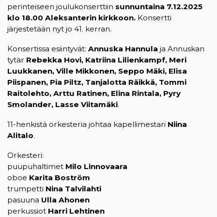
perinteiseen joulukonserttiin
sunnuntaina 7.12.2025
klo 18.00 Aleksanterin kirkkoon.
Konsertti
järjestetään nyt jo 41. kerran.
Konsertissa esiintyvät:
Annuska Hannula
ja Annuskan
tytär
Rebekka Hovi, Katriina Lilienkampf, Meri
Luukkanen, Ville Mikkonen, Seppo Mäki, Elisa
Piispanen, Pia Piltz, Tanjalotta Räikkä, Tommi
Raitolehto, Arttu Ratinen, Elina Rintala, Pyry
Smolander, Lasse Viitamäki
.
11-henkistä orkesteria johtaa kapellimestari
Niina
Alitalo
.
Orkesteri:
puupuhaltimet
Milo Linnovaara
oboe
Karita Boström
trumpetti
Nina Talvilahti
pasuuna
Ulla Ahonen
perkussiot
Harri Lehtinen