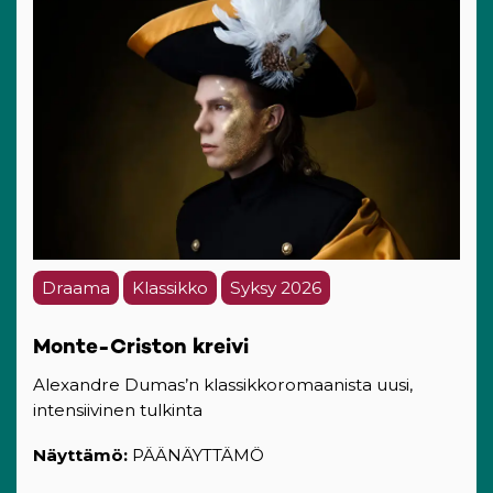
Draama
Klassikko
Syksy 2026
Monte-Criston kreivi
Alexandre Dumas’n klassikkoromaanista uusi,
intensiivinen tulkinta
Näyttämö:
PÄÄNÄYTTÄMÖ