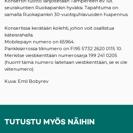
Konsertin tuotto lahjoitetaan Tampereen ev. lut.
seurakuntien Ruokapankin hyväksi. Tapahtuma on
samalla Ruokapankin 30-vuotisjuhlavuoden huipennus.
Konsertissa kerätään kolehti, johon voit osallistua
käteisrahalla.
Mobilepayn numero on 65964.
Pankkisiirrossa tilinumero on FI95 5732 2620 0115 10.
Merkitse viestikenttään numerosarja 199 241 0205
(huom! tämä numero laitetaan viestikenttään, se ei ole
viitenumero).
Kuva: Emil Bobyrev
TUTUSTU MYÖS NÄIHIN