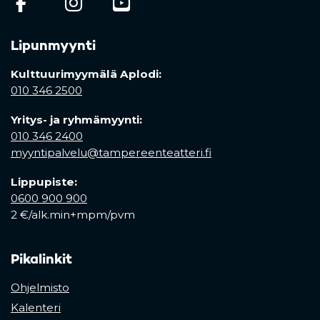
(opens in a new tab)
(opens in a new tab)
(opens in a new ta
Lipunmyynti
Kulttuurimyymälä Aplodi:
010 346 2500
Yritys- ja ryhmämyynti:
010 346 2400
myyntipalvelu@tampereenteatteri.fi
Lippupiste:
0600 900 900
2 €/alk.min+mpm/pvm
Pikalinkit
Ohjelmisto
Kalenteri