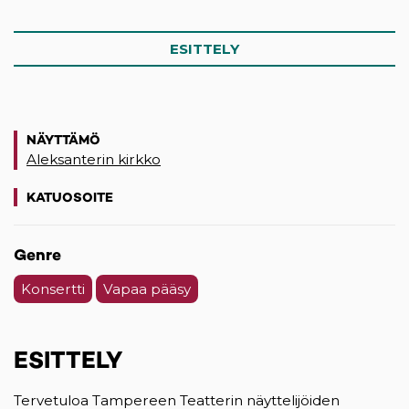
ESITTELY
NÄYTTÄMÖ
Aleksanterin kirkko
KATUOSOITE
(opens in a new tab)
Genre
Konsertti
Vapaa pääsy
ESITTELY
Tervetuloa Tampereen Teatterin näyttelijöiden