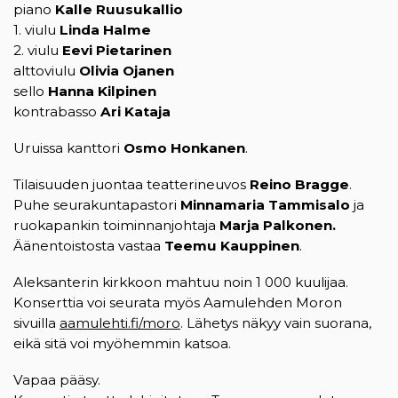
piano
Kalle Ruusukallio
1. viulu
Linda Halme
2. viulu
Eevi Pietarinen
alttoviulu
Olivia Ojanen
sello
Hanna Kilpinen
kontrabasso
Ari Kataja
Uruissa kanttori
Osmo Honkanen
.
Tilaisuuden juontaa teatterineuvos
Reino Bragge
.
Puhe seurakuntapastori
Minnamaria Tammisalo
ja
ruokapankin toiminnanjohtaja
Marja Palkonen.
Äänentoistosta vastaa
Teemu Kauppinen
.
Aleksanterin kirkkoon mahtuu noin 1 000 kuulijaa.
Konserttia voi seurata myös Aamulehden Moron
sivuilla
aamulehti.fi/moro
. Lähetys näkyy vain suorana,
eikä sitä voi myöhemmin katsoa.
Vapaa pääsy.