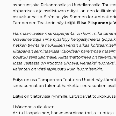
asiantuntijoita Pirkanmaalla ja Uudellamaalla. Taustaty
ohjaamisesta ja osallistavan esitystilanteen fasilitoinn
osuuskunnasta. Sirén on yksi Suomen forumteatterin
Tampereen Teatterin näyttelijät
Elisa Piispanen
ja
V
Harmaanvaalea marrasperjantai on kuin mikä tahansa
Uravalmentaja Tiina pysähtyy hengästyneenä työpai
hetken tyyntä ja mukillisen verran aikaa kohtaamisell
Illtapäivän seminaarissa visioidaan parempaa maailm
poistuu sairauslomalle. Riittämättömyys on takertunut 
jossa vastassa on irtiottoa uhoava, vieraaksi nuoreks
kalenteri on yhtä läpijuostu kuin huomisenkin.
Esitys on osa Tampereen Teatterin Uudet näyttämöt
seurakunnat on tukenut hanketta seurakuntien osalli
Esitys on tilattavissa ryhmille. Esityspäivät toukokuus
Lisätiedot ja tilaukset:
Arttu Haapalainen, hankekoordinaattori ja -tuottaja