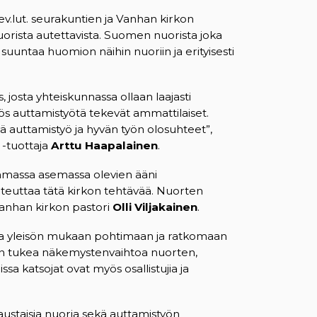
lut. seurakuntien ja Vanhan kirkon
uorista autettavista. Suomen nuorista joka
suuntaa huomion näihin nuoriin ja erityisesti
osta yhteiskunnassa ollaan laajasti
ös auttamistyötä tekevät ammattilaiset.
auttamistyö ja hyvän työn olosuhteet”,
 -tuottaja
Arttu Haapalainen
.
ommassa asemassa olevien ääni
teuttaa tätä kirkon tehtävää. Nuorten
Vanhan kirkon pastori
Olli Viljakainen
.
taa yleisön mukaan pohtimaan ja ratkomaan
 on tukea näkemystenvaihtoa nuorten,
ssa katsojat ovat myös osallistujia ja
austaisia nuoria sekä auttamistyön