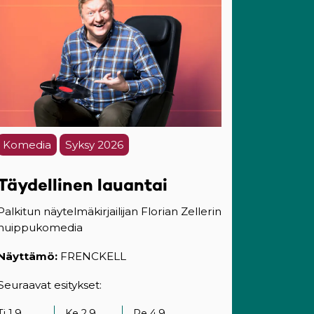
Komedia
Syksy 2026
Täydellinen lauantai
Palkitun näytelmäkirjailijan Florian Zellerin
huippukomedia
Näyttämö:
FRENCKELL
Seuraavat esitykset:
Ti 1.9.
Ke 2.9.
Pe 4.9.