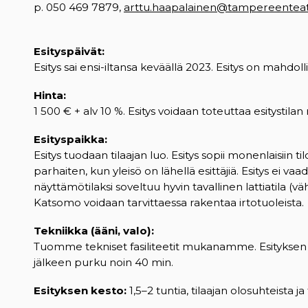
p. 050 469 7879,
arttu.haapalainen@tampereenteatt
Esityspäivät:
Esitys sai ensi-iltansa keväällä 2023. Esitys on mahdol
Hinta:
1 500 €
+ alv 10 %. Esitys voidaan toteuttaa esitysti
Esityspaikka:
Esitys tuodaan tilaajan luo. Esitys sopii monenlaisiin t
parhaiten, kun yleisö on lähellä esittäjiä. Esitys ei 
näyttämötilaksi soveltuu hyvin tavallinen lattiatila (v
Katsomo voidaan tarvittaessa rakentaa irtotuoleista.
Tekniikka (ääni, valo):
Tuomme tekniset fasiliteetit mukanamme. Esityksen py
jälkeen purku noin 40 min.
Esityksen kesto:
1,5–2 tuntia, tilaajan olosuhteista j