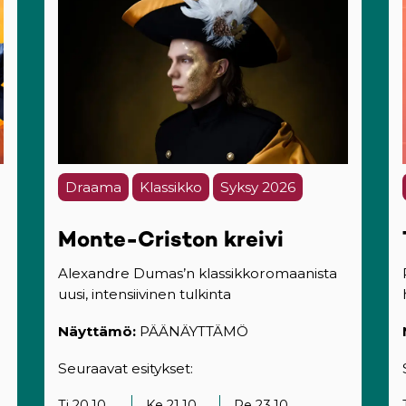
Draama
Klassikko
Syksy 2026
Monte-Criston kreivi
Alexandre Dumas’n klassikkoromaanista
uusi, intensiivinen tulkinta
Näyttämö:
PÄÄNÄYTTÄMÖ
Seuraavat esitykset:
Ti 20.10.
Ke 21.10.
Pe 23.10.