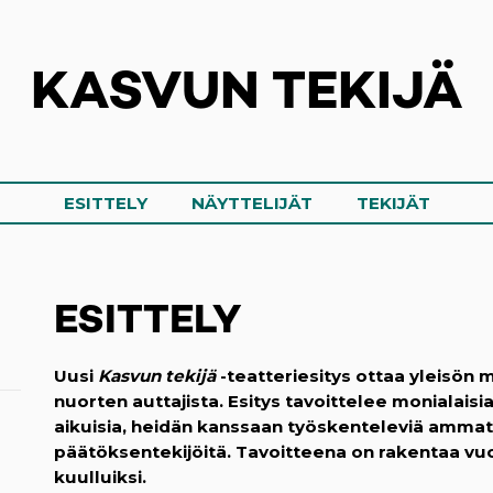
KASVUN TEKIJÄ
ESITTELY
NÄYTTELIJÄT
TEKIJÄT
ESITTELY
Uusi
Kasvun tekijä
-teatteriesitys ottaa yleisön
nuorten auttajista.
Esitys tavoittelee monialaisi
aikuisia, heidän kanssaan työskenteleviä ammattil
päätöksentekijöitä. Tavoitteena on rakentaa vuo
kuulluiksi.