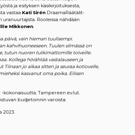
östä ja esityksen käsikirjoituksesta,
ista vastaa
Kati Sirén
DraamaRäätälit-
 uranuurtajista. Rooleissa nähdään
ille Mikkonen
.
 päivä, vain hieman tuulisempi.
kan kahvihuoneeseen. Tuulen silmässä on
e, tutun nuoren tutkimattomille toiveille.
aa. Kollega hörähtää vastalauseen ja
Tiinaan jo aikaa sitten ja seuraa kotiovelle,
i mieheksi kasvanut oma poika. Eilisen
 -kokonaisuutta. Tampereen ev.lut.
stuvan budjetoinnin varoista.
sa 2023.