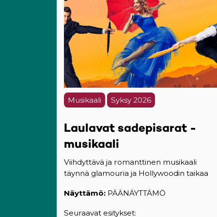
Musikaali
Syksy 2026
Laulavat sadepisarat -
musikaali
Viihdyttävä ja romanttinen musikaali
täynnä glamouria ja Hollywoodin taikaa
Näyttämö:
PÄÄNÄYTTÄMÖ
Seuraavat esitykset: