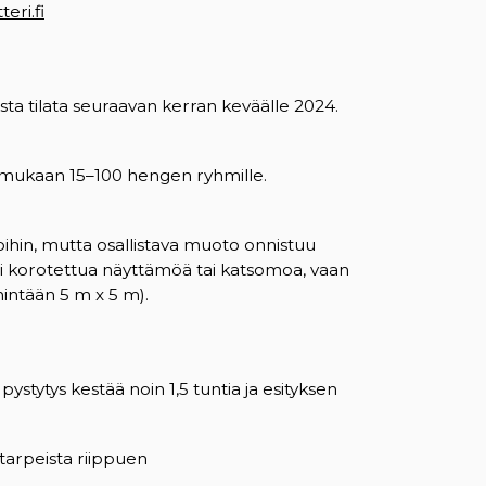
eri.fi
lista tilata seuraavan kerran keväälle 2024.
lan mukaan 15–100 hengen ryhmille.
iloihin, mutta osallistava muoto onnistuu
vaadi korotettua näyttämöä tai katsomoa, vaan
ähintään 5 m x 5 m).
stytys kestää noin 1,5 tuntia ja esityksen
a tarpeista riippuen