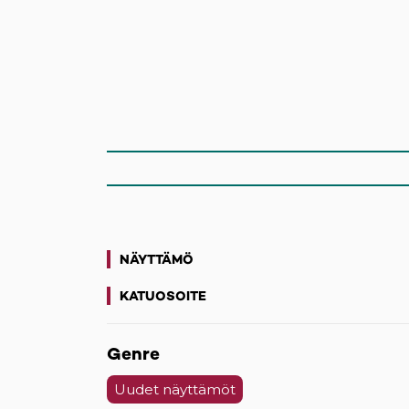
NÄYTTÄMÖ
KATUOSOITE
(opens in a new tab)
Genre
Uudet näyttämöt