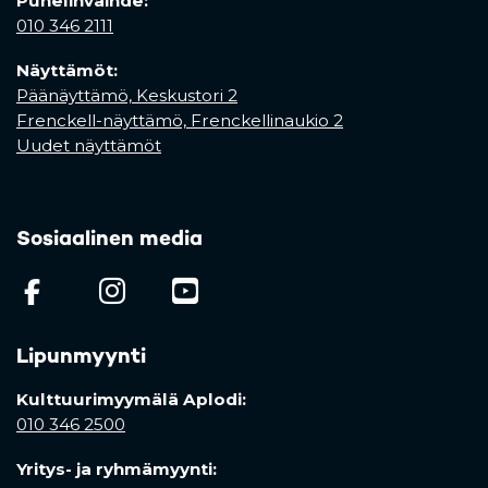
Puhelinvaihde:
010 346 2111
Näyttämöt:
Päänäyttämö, Keskustori 2
Frenckell-näyttämö, Frenckellinaukio 2
Uudet näyttämöt
Sosiaalinen media
(opens in a new tab)
(opens in a new tab)
(opens in a new ta
Lipunmyynti
Kulttuurimyymälä Aplodi:
010 346 2500
Yritys- ja ryhmämyynti: