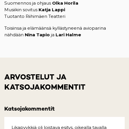
Suomennos ja ohjaus
Olka Horila
Musiikin sovitus
Katja Lappi
Tuotanto Riihimäen Teatteri
Toisiinsa ja elämäänsä kyllästyneenä avioparina
nähdään
Nina Tapio
ja
Lari Halme
ARVOSTELUT JA
KATSOJAKOMMENTIT
Katsojakommentit
Likapyykkiä oli loistava esitys, oikealla tavalla