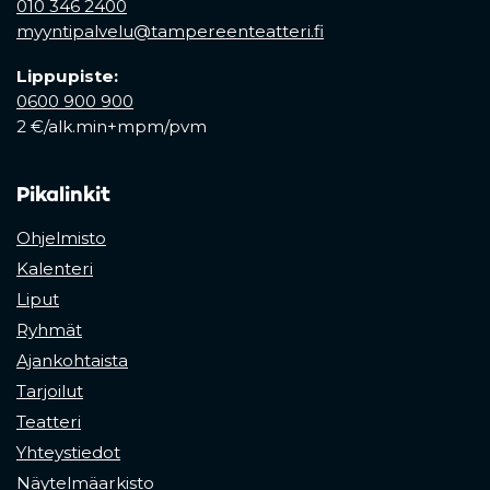
010 346 2400
myyntipalvelu@tampereenteatteri.fi
Lippupiste:
0600 900 900
2 €/alk.min+mpm/pvm
Pikalinkit
Ohjelmisto
Kalenteri
Liput
Ryhmät
Ajankohtaista
Tarjoilut
Teatteri
Yhteystiedot
Näytelmäarkisto