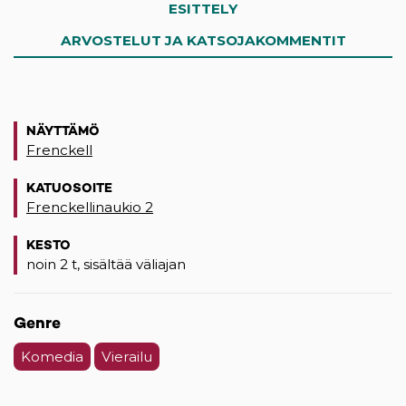
ESITTELY
ARVOSTELUT JA KATSOJAKOMMENTIT
NÄYTTÄMÖ
Frenckell
KATUOSOITE
Frenckellinaukio 2
(opens in a new tab)
KESTO
noin 2 t, sisältää väliajan
Genre
Komedia
Vierailu