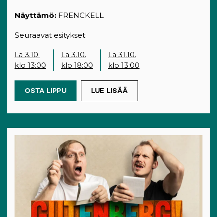
Näyttämö:
FRENCKELL
Seuraavat esitykset:
La 3.10.
La 3.10.
La 31.10.
klo 13:00
klo 18:00
klo 13:00
OSTA LIPPU
(OPENS IN A NEW TAB)
LUE LISÄÄ