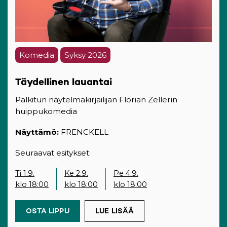
Komedia
Syksy 2026
Täydellinen lauantai
Palkitun näytelmäkirjailijan Florian Zellerin
huippukomedia
Näyttämö:
FRENCKELL
Seuraavat esitykset:
Ti 1.9.
Ke 2.9.
Pe 4.9.
klo 18:00
klo 18:00
klo 18:00
OSTA LIPPU
(OPENS IN A NEW TAB)
LUE LISÄÄ