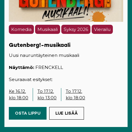
Komedia
Musikaali
Syksy 2026
Vierailu
Gutenberg!-musikaali
Uusi nauruntäyteinen musikaali
Näyttämö:
FRENCKELL
Seuraavat esitykset:
Ke 16.12.
To 17.12.
To 17.12.
klo 18:00
klo 13:00
klo 18:00
OSTA LIPPU
(OPENS IN A NEW TAB)
LUE LISÄÄ