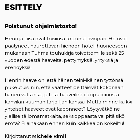
ESITTELY
Poistunut ohjelmistosta!
Henri ja Liisa ovat toisiinsa tottunut aviopari. He ovat
päätyneet naurettavan hienoon hotellihuoneeseen
mukanaan Tuhma touhu­kirja toivottomille sekä 25
vuoden edestä haaveita, pettymyksiä, yrityksiä ja
erehdyksiä.
Henrin haave on, että hänen teini-ikäinen tyttönsä
pukeutuisi niin, että vaatteet peittäisivät kokonaan
hänen vatsansa, ja Liisa haaveilee cappuccinosta
kahvilan kuuman tarjoi­lijan kanssa. Mutta minne kaikki
yhteiset haaveet ovat kadonneet? Löytyvätkö ne
ylelliseltä lomamatkalta, seksioppaasta vai pitäisikö
erota? Ei ainakaan ennen kuin kaikkea on kokeiltu!
Kirjoittanut
Michele Rimli