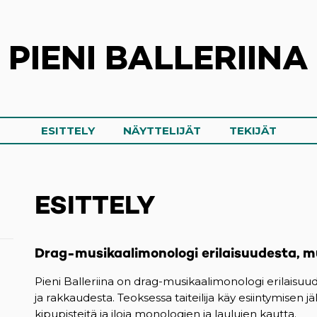
PIENI BALLERIINA
ESITTELY
NÄYTTELIJÄT
TEKIJÄT
ESITTELY
Drag-musikaalimonologi erilaisuudesta, m
Pieni Balleriina on drag-musikaalimonologi erilaisuu
ja rakkaudesta. Teoksessa taiteilija käy esiintymise
kipupisteitä ja iloja monologien ja laulujen kautta.