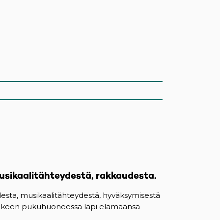
usikaalitähteydestä, rakkaudesta.
desta, musikaalitähteydestä, hyväksymisestä
n jälkeen pukuhuoneessa läpi elämäänsä