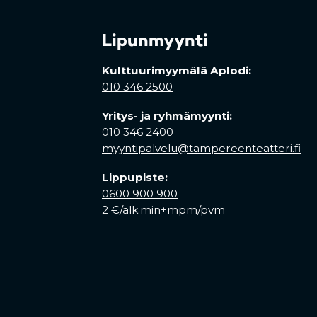
Lipunmyynti
Kulttuurimyymälä Aplodi:
010 346 2500
Yritys- ja ryhmämyynti:
010 346 2400
myyntipalvelu@tampereenteatteri.fi
Lippupiste:
0600 900 900
2 €/alk.min+mpm/pvm
 tab)
a new tab)