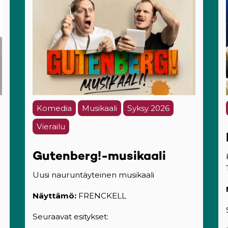
Komedia
Musikaali
Syksy 2026
Vierailu
Gutenberg!-musikaali
Uusi nauruntäyteinen musikaali
Näyttämö:
FRENCKELL
Seuraavat esitykset: