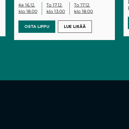
Ke 16.12.
To 17.12.
To 17.12.
klo 18:00
klo 13:00
klo 18:00
OSTA LIPPU
(OPENS IN A NEW TAB)
LUE LISÄÄ