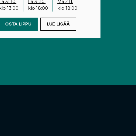
La 31.10.
La 31.10.
Ma 2.11.
klo 13:00
klo 18:00
klo 18:00
OSTA LIPPU
(OPENS IN A NEW TAB)
LUE LISÄÄ