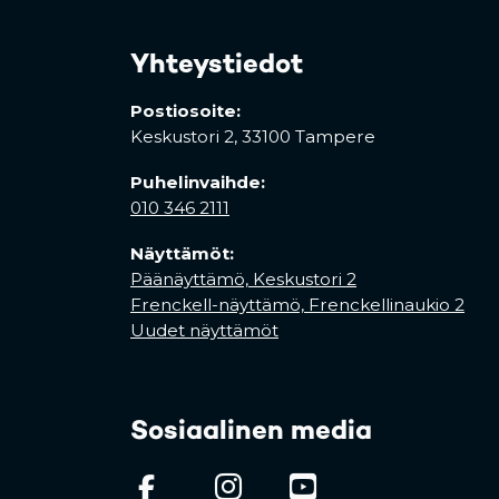
Yhteystiedot
Postiosoite:
Keskustori 2,
33100 Tampere
Puhelinvaihde:
010 346 2111
Näyttämöt:
Päänäyttämö, Keskustori 2
Frenckell-näyttämö, Frenckellinaukio 2
Uudet näyttämöt
Sosiaalinen media
(opens in a new tab)
(opens in a new
(opens in 