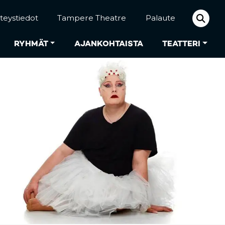
teystiedot
Tampere Theatre
Palaute
RYHMÄT
AJANKOHTAISTA
TEATTERI