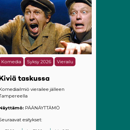
Komedia
Syksy 2026
Vierailu
Kiviä taskussa
Komediailmiö vierailee jälleen
Tampereella
Näyttämö:
PÄÄNÄYTTÄMÖ
Seuraavat esitykset: