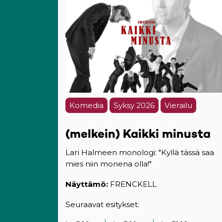
Komedia
Syksy 2026
Vierailu
(melkein) Kaikki minusta
Lari Halmeen monologi: "Kyllä tässä saa
mies niin monena olla!"
Näyttämö:
FRENCKELL
Seuraavat esitykset: