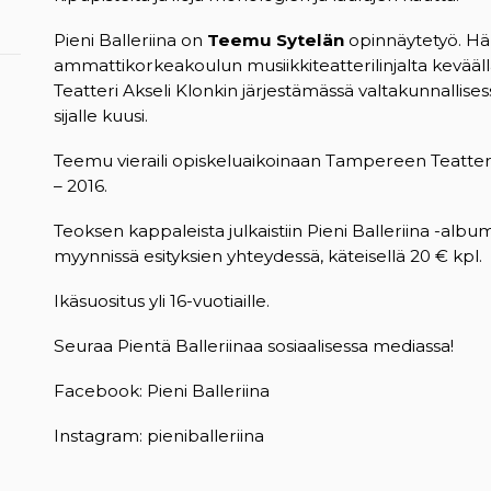
Pieni Balleriina on
Teemu Sytelän
opinnäytetyö. Hä
ammattikorkeakoulun musiikkiteatterilinjalta keväällä
Teatteri Akseli Klonkin järjestämässä valtakunnallises
sijalle kuusi.
Teemu vieraili opiskeluaikoinaan Tampereen Teatteri
– 2016.
Teoksen kappaleista julkaistiin Pieni Balleriina -album
myynnissä esityksien yhteydessä, käteisellä 20 € kpl.
Ikäsuositus yli 16-vuotiaille.
Seuraa Pientä Balleriinaa sosiaalisessa mediassa!
Facebook: Pieni Balleriina
Instagram: pieniballeriina