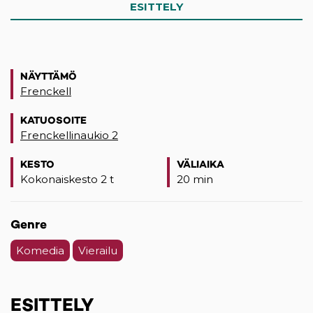
ESITTELY
NÄYTTÄMÖ
Frenckell
KATUOSOITE
Frenckellinaukio 2
(opens in a new tab)
KESTO
VÄLIAIKA
Kokonaiskesto 2 t
20 min
Genre
Komedia
Vierailu
ESITTELY