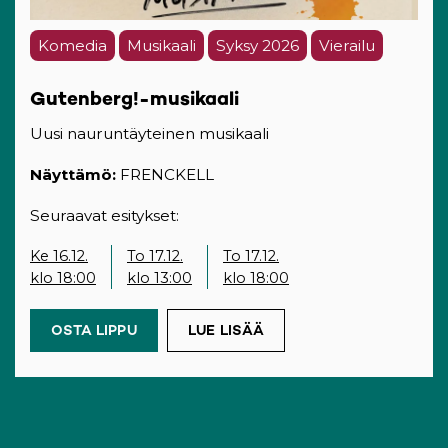
Komedia
Musikaali
Syksy 2026
Vierailu
Gutenberg!-musikaali
Uusi nauruntäyteinen musikaali
Näyttämö:
FRENCKELL
Seuraavat esitykset:
Ke 16.12.
To 17.12.
To 17.12.
klo 18:00
klo 13:00
klo 18:00
OSTA LIPPU
(OPENS IN A NEW TAB)
LUE LISÄÄ