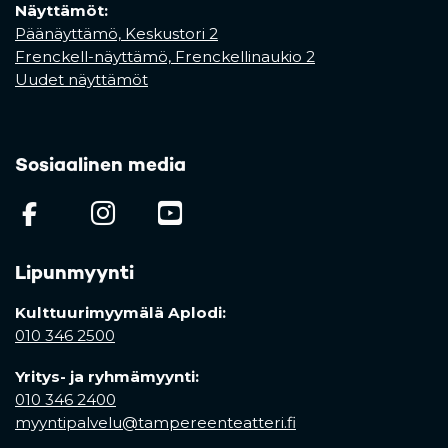
Näyttämöt:
Päänäyttämö, Keskustori 2
Frenckell-näyttämö, Frenckellinaukio 2
Uudet näyttämöt
Sosiaalinen media
(opens in a new tab)
(opens in a new tab)
(opens in a new ta
Lipunmyynti
Kulttuurimyymälä Aplodi:
010 346 2500
Yritys- ja ryhmämyynti:
010 346 2400
myyntipalvelu@tampereenteatteri.fi