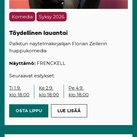
Komedia
Syksy 2026
Täydellinen lauantai
Palkitun näytelmäkirjailijan Florian Zellerin
huippukomedia
Näyttämö:
FRENCKELL
Seuraavat esitykset:
Ti 1.9.
Ke 2.9.
Pe 4.9.
klo 18:00
klo 18:00
klo 18:00
OSTA LIPPU
(OPENS IN A NEW TAB)
LUE LISÄÄ