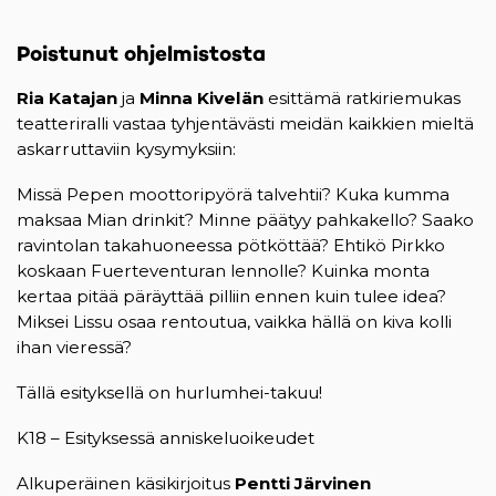
Poistunut ohjelmistosta
Ria Katajan
ja
Minna Kivelän
esittämä ratkiriemukas
teatteriralli vastaa tyhjentävästi meidän kaikkien mieltä
askarruttaviin kysymyksiin:
Missä Pepen moottoripyörä talvehtii? Kuka kumma
maksaa Mian drinkit? Minne päätyy pahkakello? Saako
ravintolan takahuoneessa pötköttää? Ehtikö Pirkko
koskaan Fuerteventuran lennolle? Kuinka monta
kertaa pitää päräyttää pilliin ennen kuin tulee idea?
Miksei Lissu osaa rentoutua, vaikka hällä on kiva kolli
ihan vieressä?
Tällä esityksellä on hurlumhei-takuu!
K18 – Esityksessä anniskeluoikeudet
Alkuperäinen käsikirjoitus
Pentti Järvinen