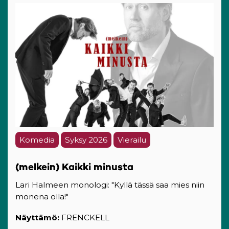
Komedia
Syksy 2026
Vierailu
(melkein) Kaikki minusta
Lari Halmeen monologi: "Kyllä tässä saa mies niin
monena olla!"
Näyttämö:
FRENCKELL