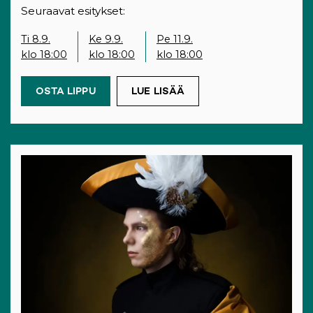
Seuraavat esitykset:
Ti 8.9.
Ke 9.9.
Pe 11.9.
klo 18:00
klo 18:00
klo 18:00
OSTA LIPPU
(OPENS IN A NEW TAB)
LUE LISÄÄ