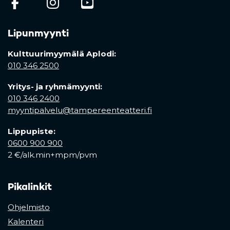
(opens in a new tab)
(opens in a new tab)
(opens in a new ta
Lipunmyynti
Kulttuurimyymälä Aplodi:
010 346 2500
Yritys- ja ryhmämyynti:
010 346 2400
myyntipalvelu@tampereenteatteri.fi
Lippupiste:
0600 900 900
2 €/alk.min+mpm/pvm
Pikalinkit
Ohjelmisto
Kalenteri