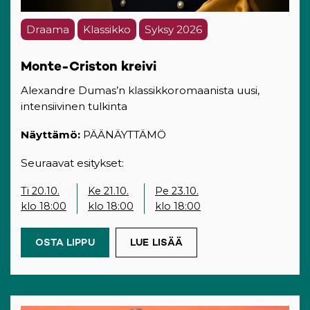
Draama
Klassikko
Syksy 2026
Monte-Criston kreivi
Alexandre Dumas’n klassikkoromaanista uusi,
intensiivinen tulkinta
Näyttämö:
PÄÄNÄYTTÄMÖ
Seuraavat esitykset:
Ti 20.10.
Ke 21.10.
Pe 23.10.
klo 18:00
klo 18:00
klo 18:00
OSTA LIPPU
(OPENS IN A NEW TAB)
LUE LISÄÄ