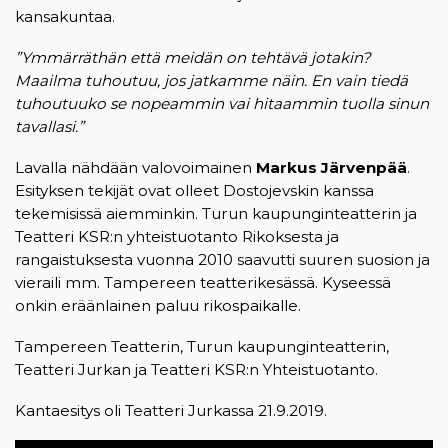
kansakuntaa.
”Ymmärräthän että meidän on tehtävä jotakin?
Maailma tuhoutuu, jos jatkamme näin.
En vain tiedä
tuhoutuuko se nopeammin vai hitaammin tuolla sinun
tavallasi.”
Lavalla nähdään valovoimainen
Markus Järvenpää
.
Esityksen tekijät ovat olleet Dostojevskin kanssa
tekemisissä aiemminkin. Turun kaupunginteatterin ja
Teatteri KSR:n yhteistuotanto Rikoksesta ja
rangaistuksesta vuonna 2010 saavutti suuren suosion ja
vieraili mm. Tampereen teatterikesässä. Kyseessä
onkin eräänlainen paluu rikospaikalle.
Tampereen Teatterin, Turun kaupunginteatterin,
Teatteri Jurkan ja Teatteri KSR:n Yhteistuotanto.
Kantaesitys oli Teatteri Jurkassa 21.9.2019.