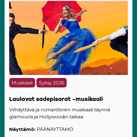
Musikaali
Syksy 2026
Laulavat sadepisarat -musikaali
Viihdyttävä ja romanttinen musikaali täynnä
glamouria ja Hollywoodin taikaa
Näyttämö:
PÄÄNÄYTTÄMÖ