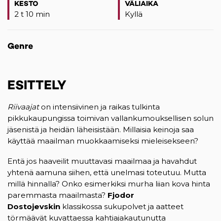
KESTO
VÄLIAIKA
2 t 10 min
Kyllä
Genre
ESITTELY
Riivaajat
on intensiivinen ja raikas tulkinta
pikkukaupungissa toimivan vallankumouksellisen solun
jäsenistä ja heidän läheisistään. Millaisia keinoja saa
käyttää maailman muokkaamiseksi mieleisekseen?
Entä jos haaveilit muuttavasi maailmaa ja havahdut
yhtenä aamuna siihen, että unelmasi toteutuu. Mutta
millä hinnalla? Onko esimerkiksi murha liian kova hinta
paremmasta maailmasta?
Fjodor
Dostojevskin
klassikossa sukupolvet ja aatteet
törmäävät kuvattaessa kahtiajakautunutta