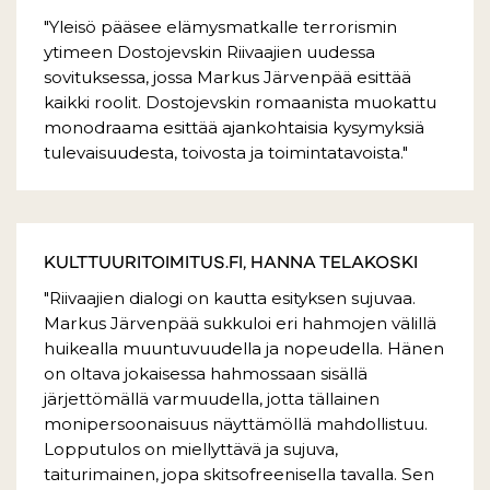
"Yleisö pääsee elämysmatkalle terrorismin
ytimeen Dostojevskin Riivaajien uudessa
sovituksessa, jossa Markus Järvenpää esittää
kaikki roolit. Dostojevskin romaanista muokattu
monodraama esittää ajankohtaisia kysymyksiä
tulevaisuudesta, toivosta ja toimintatavoista."
KULTTUURITOIMITUS.FI, HANNA TELAKOSKI
"Riivaajien dialogi on kautta esityksen sujuvaa.
Markus Järvenpää sukkuloi eri hahmojen välillä
huikealla muuntuvuudella ja nopeudella. Hänen
on oltava jokaisessa hahmossaan sisällä
järjettömällä varmuudella, jotta tällainen
monipersoonaisuus näyttämöllä mahdollistuu.
Lopputulos on miellyttävä ja sujuva,
taiturimainen, jopa skitsofreenisella tavalla. Sen