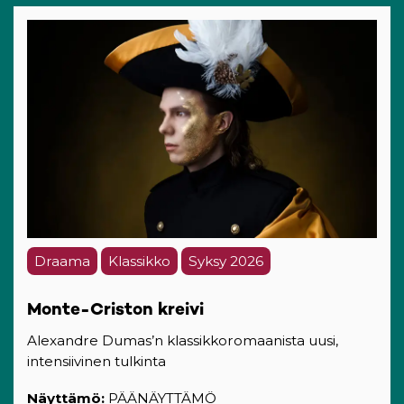
Draama
Klassikko
Syksy 2026
Monte-Criston kreivi
Alexandre Dumas’n klassikkoromaanista uusi,
intensiivinen tulkinta
Näyttämö:
PÄÄNÄYTTÄMÖ