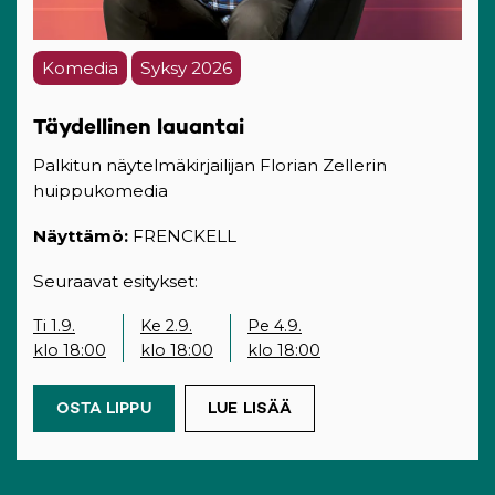
Komedia
Syksy 2026
Täydellinen lauantai
Palkitun näytelmäkirjailijan Florian Zellerin
huippukomedia
Näyttämö:
FRENCKELL
Seuraavat esitykset:
Ti 1.9.
Ke 2.9.
Pe 4.9.
klo 18:00
klo 18:00
klo 18:00
OSTA LIPPU
(OPENS IN A NEW TAB)
LUE LISÄÄ