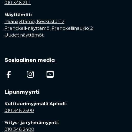
010 346 2111
Näyttämöt:
Päänäyttämö, Keskustori 2
Frenckell-näyttämö, Frenckellinaukio 2
Uudet näyttämöt
Sosiaalinen media
(opens in a new tab)
(opens in a new tab)
(opens in a new ta
Lipunmyynti
Kulttuurimyymälä Aplodi:
010 346 2500
Yritys- ja ryhmämyynti:
010 346 2400