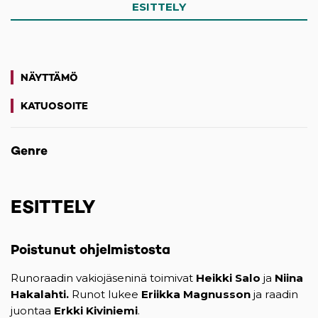
ESITTELY
NÄYTTÄMÖ
KATUOSOITE
(opens in a new tab)
Genre
ESITTELY
Poistunut ohjelmistosta
Runoraadin vakiojäseninä toimivat
Heikki Salo
ja
Niina
Hakalahti.
Runot lukee
Eriikka Magnusson
ja raadin
juontaa
Erkki Kiviniemi
.