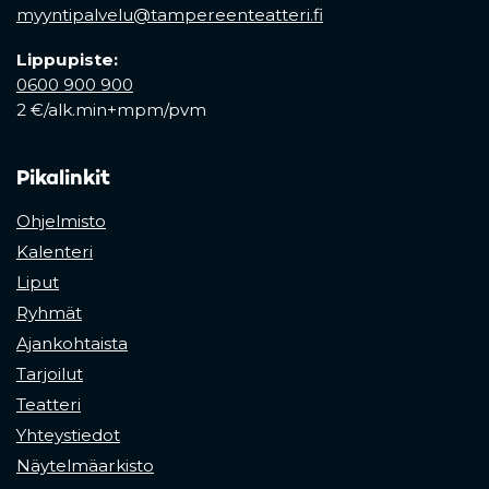
myyntipalvelu@tampereenteatteri.fi
Lippupiste:
0600 900 900
2 €/alk.min+mpm/pvm
Pikalinkit
Ohjelmisto
Kalenteri
Liput
Ryhmät
Ajankohtaista
Tarjoilut
Teatteri
Yhteystiedot
Näytelmäarkisto