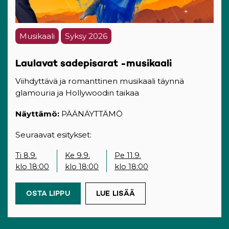
Musikaali
Syksy 2026
Laulavat sadepisarat -musikaali
Viihdyttävä ja romanttinen musikaali täynnä
glamouria ja Hollywoodin taikaa
Näyttämö:
PÄÄNÄYTTÄMÖ
Seuraavat esitykset:
Ti 8.9.
Ke 9.9.
Pe 11.9.
klo 18:00
klo 18:00
klo 18:00
OSTA LIPPU
(OPENS IN A NEW TAB)
LUE LISÄÄ