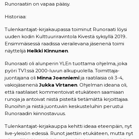
Runoraatiin on vapaa pääsy.
Historiaa:
Tulenkantajat-kirjakaupassa toiminut Runoraati löysi
uuden kodin Kulttuuriravintola Kivestä syksyllä 2019..
Ensimmäisessä raadissa vierailevana jäsenenä toimi
näyttelijä
Heikki Kinnunen
.
Runoraati oli alunperin YLEn tuottama ohjelma, joka
pyöri TV1:ssä 2000-luvun alkupuolella. Toimittaja-
juontajana oli
Minna Joenniemi
ja raatilaisia oli 3-4,
vakiojäsenenä
Jukka Virtanen
. Ohjelman ideana oli,
että raatilaiset kommentoivat etukäteen saamiaan
runoja ja antoivat niistä pisteitä tietämättä kirjoittajaa.
Runoihin ja niistä juontuviin keskusteluihin perustui
Runoraadin kiinnostavuus.
Tulenkantajat-kirjakauppa kehitti ideaa eteenpäin, nyt
live-yleisön edessä. Runot jaettiin etukäteen, mutta nyt