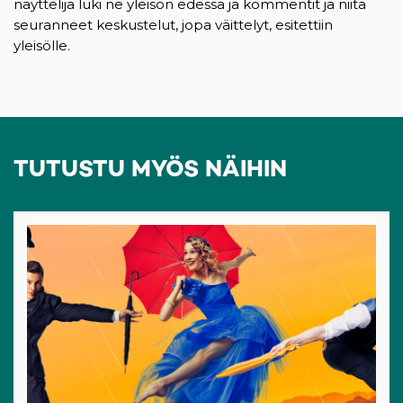
näyttelijä luki ne yleisön edessä ja kommentit ja niitä
seuranneet keskustelut, jopa väittelyt, esitettiin
yleisölle.
TUTUSTU MYÖS NÄIHIN