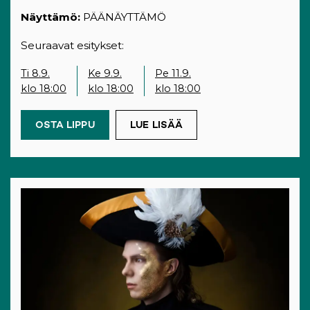
Näyttämö:
PÄÄNÄYTTÄMÖ
Seuraavat esitykset:
Ti 8.9.
Ke 9.9.
Pe 11.9.
klo 18:00
klo 18:00
klo 18:00
OSTA LIPPU
(OPENS IN A NEW TAB)
LUE LISÄÄ