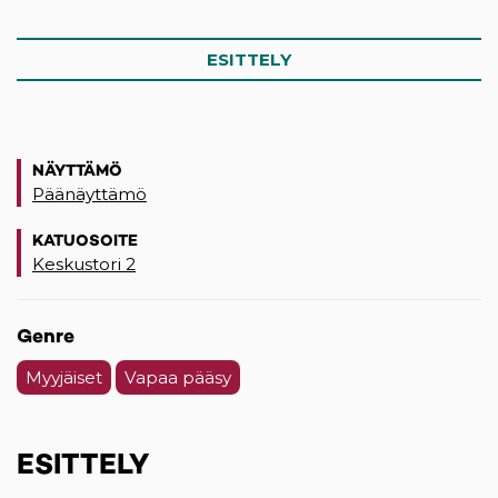
ESITTELY
NÄYTTÄMÖ
Päänäyttämö
KATUOSOITE
Keskustori 2
(opens in a new tab)
Genre
Myyjäiset
Vapaa pääsy
ESITTELY