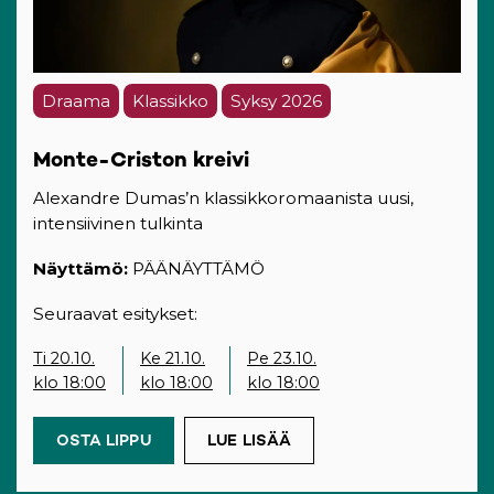
Draama
Klassikko
Syksy 2026
Monte-Criston kreivi
Alexandre Dumas’n klassikkoromaanista uusi,
intensiivinen tulkinta
Näyttämö:
PÄÄNÄYTTÄMÖ
Seuraavat esitykset:
Ti 20.10.
Ke 21.10.
Pe 23.10.
klo 18:00
klo 18:00
klo 18:00
OSTA LIPPU
(OPENS IN A NEW TAB)
LUE LISÄÄ