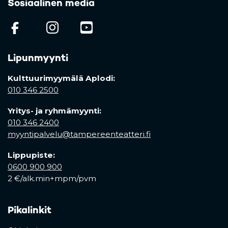
Sosiaalinen media
(opens in a new tab)
(opens in a new tab)
(opens in a new ta
Lipunmyynti
Kulttuurimyymälä Aplodi:
010 346 2500
Yritys- ja ryhmämyynti:
010 346 2400
myyntipalvelu@tampereenteatteri.fi
Lippupiste:
0600 900 900
2 €/alk.min+mpm/pvm
Pikalinkit